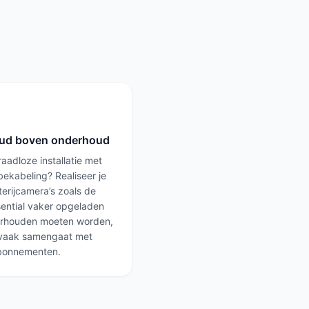
ud boven onderhoud
raadloze installatie met
bekabeling? Realiseer je
terijcamera’s zoals de
sential vaker opgeladen
erhouden moeten worden,
 vaak samengaat met
bonnementen.