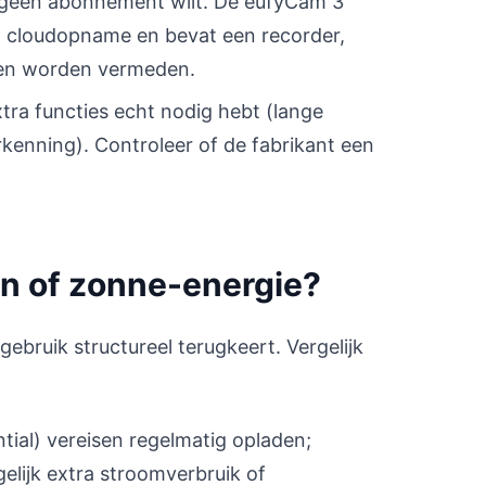
e geen abonnement wilt. De eufyCam 3
en cloudopname en bevat een recorder,
en worden vermeden.
xtra functies echt nodig hebt (lange
enning). Controleer of de fabrikant een
jen of zonne-energie?
ruik structureel terugkeert. Vergelijk
ntial) vereisen regelmatig opladen;
elijk extra stroomverbruik of