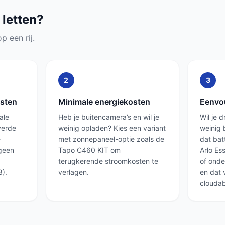
 letten?
p een rij.
2
3
osten
Minimale energiekosten
Eenvo
ale
Heb je buitencamera’s en wil je
Wil je d
verde
weinig opladen? Kies een variant
weinig 
e
met zonnepaneel-optie zoals de
dat bat
 geen
Tapo C460 KIT om
Arlo Es
terugkerende stroomkosten te
of ond
3).
verlagen.
en dat
clouda