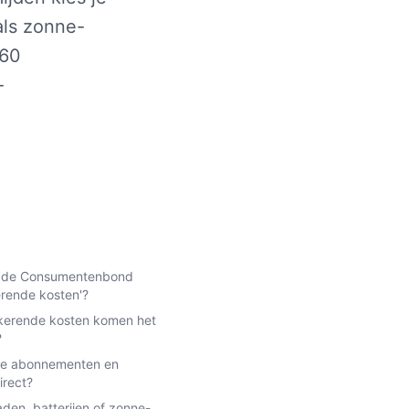
als zonne-
460
-
t de Consumentenbond
erende kosten'?
kerende kosten komen het
?
je abonnementen en
irect?
aden, batterijen of zonne-