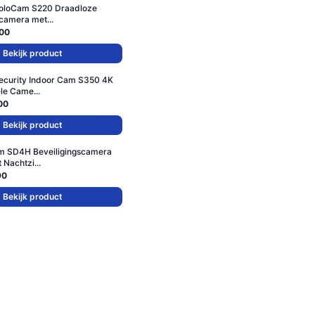
SoloCam S220 Draadloze
camera met...
00
Bekijk product
ecurity Indoor Cam S350 4K
e Came...
00
Bekijk product
m SD4H Beveiligingscamera
 Nachtzi...
90
Bekijk product