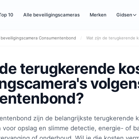
Top 10
Alle beveiligingscameras
Merken
Gidsen
 beveiligingscamera Consumentenbond
/
Wat zijn de terugkerende k
 de terugkerende ko
ingscamera's volgen
entenbond?
ntenbond zijn de belangrijkste terugkerende k
oor opslag en slimme detectie, energie- of ba
ervanging of onderhoud. Wil je die kosten verm