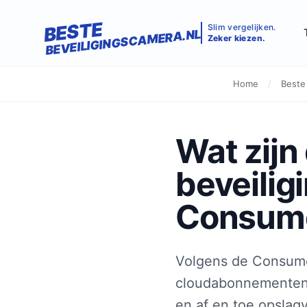
BESTE
Slim vergelijken.
BEVEILIGINGSCAMERA.NL
Zeker kiezen.
Home
/
Beste
Wat zijn
beveilig
Consum
Volgens de Consume
cloudabonnementen v
en af en toe opslagv