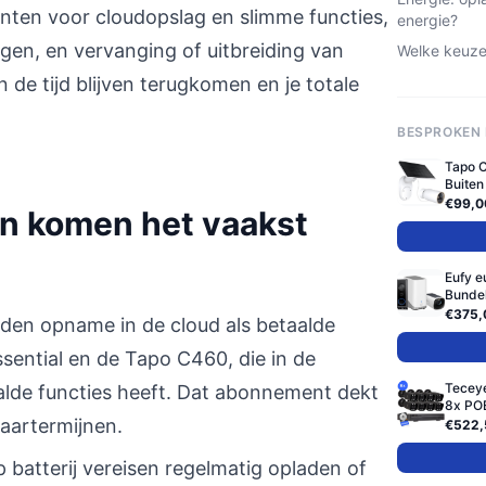
enten voor cloudopslag en slimme functies,
energie?
ngen, en vervanging of uitbreiding van
Welke keuze 
n de tijd blijven terugkomen en je totale
BESPROKEN
Tapo 
Buiten
€99,0
n komen het vaakst
Eufy e
Bundel
€375,
eden opname in de cloud als betaalde
Essential en de Tapo C460, die in de
Teceye
alde functies heeft. Dat abonnement dekt
8x POE
aartermijnen.
€522,
 batterij vereisen regelmatig opladen of