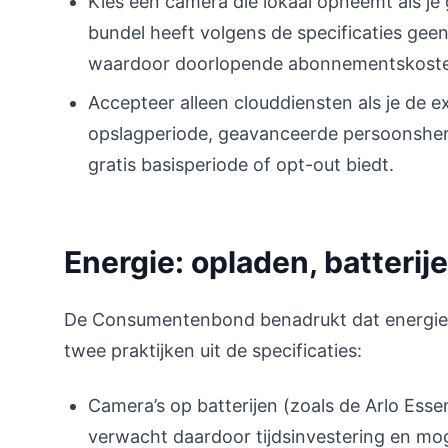
Kies een camera die lokaal opneemt als j
bundel heeft volgens de specificaties ge
waardoor doorlopende abonnementskost
Accepteer alleen clouddiensten als je de e
opslagperiode, geavanceerde persoonsherk
gratis basisperiode of opt-out biedt.
Energie: opladen, batteri
De Consumentenbond benadrukt dat energiegeb
twee praktijken uit de specificaties:
Camera’s op batterijen (zoals de Arlo Esse
verwacht daardoor tijdsinvestering en mog