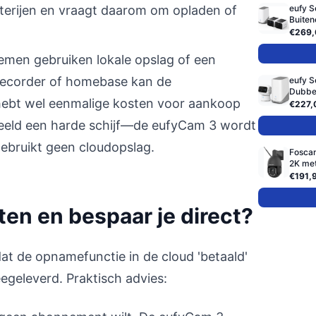
tterijen en vraagt daarom om opladen of
eufy 
Buiten
€269,
men gebruiken lokale opslag of een
recorder of homebase kan de
eufy S
Dubbel
bt wel eenmalige kosten voor aankoop
€227,
beeld een harde schijf—de eufyCam 3 wordt
ebruikt geen cloudopslag.
Fosca
2K met
€191,
en en bespaar je direct?
 dat de opnamefunctie in de cloud 'betaald'
egeleverd. Praktisch advies: