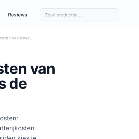
Reviews
osten van beve...
sten van
s de
osten:
tterijkosten
ijden kies je