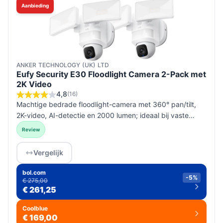
Aanbieding
ANKER TECHNOLOGY (UK) LTD
Eufy Security E30 Floodlight Camera 2-Pack met
2K Video
4,8
(16)
Machtige bedrade floodlight-camera met 360° pan/tilt,
2K-video, AI-detectie en 2000 lumen; ideaal bij vaste
stroom en montage; geen speakers of montagemateriaal
Review
meegeleverd — contr...
Vergelijk
bol.com
-5%
€ 275,00
€ 261,25
Coolblue
€ 169,00