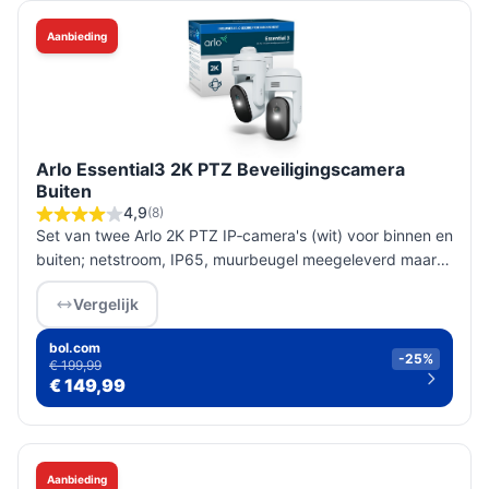
Aanbieding
Arlo Essential3 2K PTZ Beveiligingscamera
Buiten
4,9
(8)
Set van twee Arlo 2K PTZ IP‑camera's (wit) voor binnen en
buiten; netstroom, IP65, muurbeugel meegeleverd maar
geen montagemateriaal. Niet uitbreidbaar; controleer
Vergelijk
netstroomvoorzie...
bol.com
-25%
€ 199,99
€ 149,99
Aanbieding