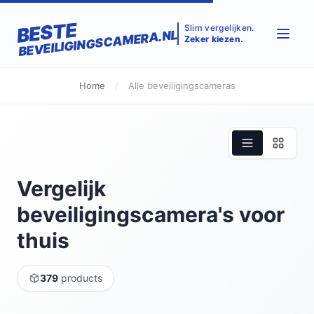
BESTE
Slim vergelijken.
BEVEILIGINGSCAMERA.NL
Zeker kiezen.
Home
/
Alle beveiligingscameras
Vergelijk
beveiligingscamera's voor
thuis
379
products