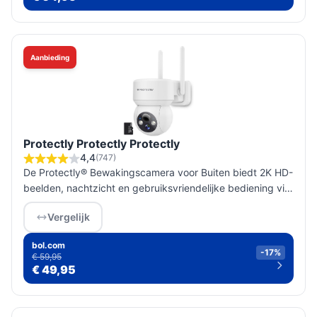
Aanbieding
Protectly Protectly Protectly
4,4
(747)
De Protectly® Bewakingscamera voor Buiten biedt 2K HD-
beelden, nachtzicht en gebruiksvriendelijke bediening via
een app, perfect voor het beveiligen van jouw woning.
Vergelijk
bol.com
-17%
€ 59,95
€ 49,95