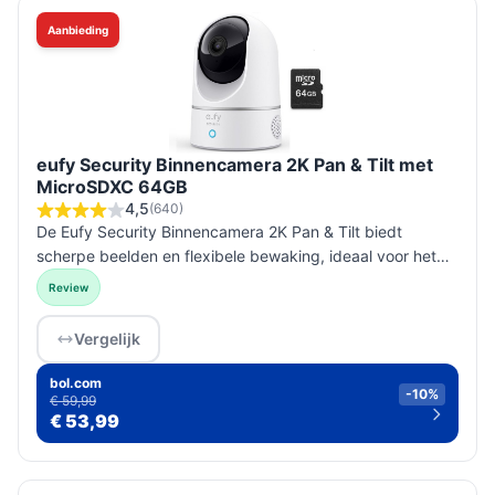
Aanbieding
eufy Security Binnencamera 2K Pan & Tilt met
MicroSDXC 64GB
4,5
(640)
De Eufy Security Binnencamera 2K Pan & Tilt biedt
scherpe beelden en flexibele bewaking, ideaal voor het
beveiligen van jouw binnenruimtes.
Review
Vergelijk
bol.com
-10%
€ 59,99
€ 53,99