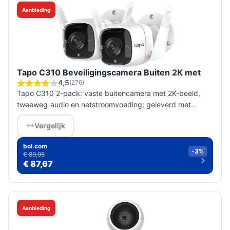
Aanbieding
Tapo C310 Beveiligingscamera Buiten 2K met
4,5
(276)
Tapo C310 2-pack: vaste buitencamera met 2K‑beeld,
tweeweg‑audio en netstroomvoeding; geleverd met
muurbeugel. Controleer stroompunt en netwerk bij
Vergelijk
montage; niet geschikt als je ba...
bol.com
-3%
€ 89,95
€ 87,67
Aanbieding