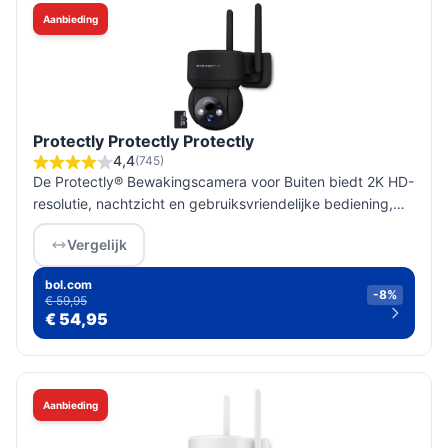
Aanbieding
Protectly Protectly Protectly
4,4
(745)
De Protectly® Bewakingscamera voor Buiten biedt 2K HD-
resolutie, nachtzicht en gebruiksvriendelijke bediening,
ideaal voor optimale woningbeveiliging.
Vergelijk
bol.com
-8%
€ 59,95
€ 54,95
Aanbieding