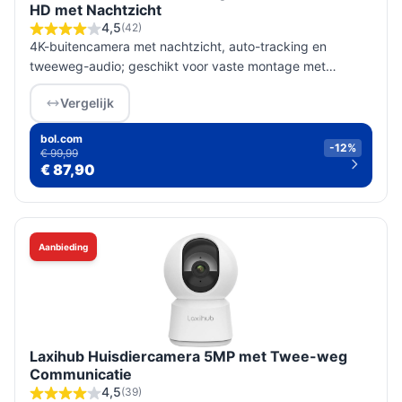
HD met Nachtzicht
4,5
(42)
4K-buitencamera met nachtzicht, auto-tracking en
tweeweg-audio; geschikt voor vaste montage met
netstroom. Controleer stroomvoorziening en opslagopties
Vergelijk
vóór aankoop.
bol.com
-12%
€ 99,99
€ 87,90
Aanbieding
Laxihub Huisdiercamera 5MP met Twee-weg
Communicatie
4,5
(39)