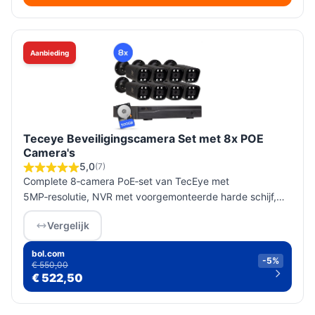
Aanbieding
Teceye Beveiligingscamera Set met 8x POE
Camera's
5,0
(7)
Complete 8‑camera PoE‑set van TecEye met
5MP‑resolutie, NVR met voorgemonteerde harde schijf,
nachtzicht, bewegingsdetectie en Nederlandse app.
Vergelijk
Controleer HDD‑capaciteit en PoE/net...
bol.com
-5%
€ 550,00
€ 522,50