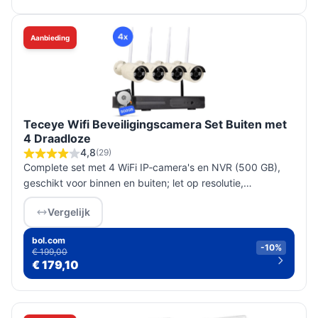
Aanbieding
Teceye Wifi Beveiligingscamera Set Buiten met
4 Draadloze
4,8
(29)
Complete set met 4 WiFi IP‑camera's en NVR (500 GB),
geschikt voor binnen en buiten; let op resolutie,
nachtzicht en IP‑rating; werkt op netstroom, geen
Vergelijk
ingebouwde speakers.
bol.com
-10%
€ 199,00
€ 179,10