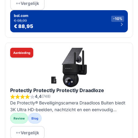
Vergelijk
bol.com
-10%
€ 98,99
€ 88,95
Aanbieding
Protectly Protectly Protectly Draadloze
4,4
(748)
De Protectly® Beveiligingscamera Draadloos Buiten biedt
3K Ultra HD-beelden, nachtzicht en een eenvoudig
installatieproces, ideaal voor betrouwbare beveiliging van
Review
Blog
je woning of bed...
Vergelijk