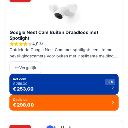
Google Nest Cam Buiten Draadloos met
Spotlight
4,9
(8)
Ontdek de Google Nest Cam met spotlight: een slimme
beveiligingscamera voor buiten met intelligente meldingen
en een ingebouwde spotlight voor optimale bescherming.
Vergelijk
bol.com
-2%
€ 259,00
€ 253,60
Coolblue
€ 298,00