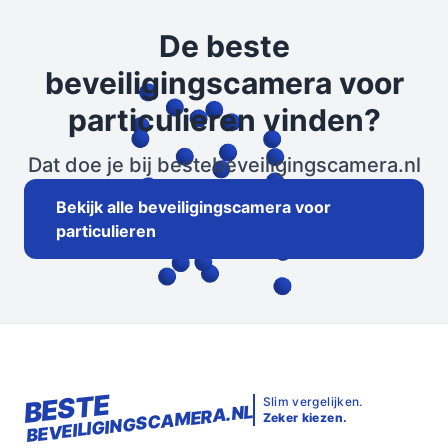
De beste
beveiligingscamera voor
particulieren vinden?
Dat doe je bij bestebeveiligingscamera.nl
Bekijk alle beveiligingscamera voor
particulieren
BESTE
Slim vergelijken.
BEVEILIGINGSCAMERA.NL
Zeker kiezen.