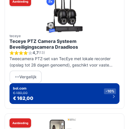
Aanbieding
teceye
Teceye PTZ Camera Systeem
Beveiligingscamera Draadloos
4,7
(13)
Tweecamera PTZ-set van TecEye met lokale recorder
(opslag tot 28 dagen genoemd), geschikt voor vaste
netstroominstallaties binnen en buiten; controleer
Vergelijk
recordercapaciteit en draadl...
bol.com
-10%
€ 180,00
€ 162,00
Aanbieding