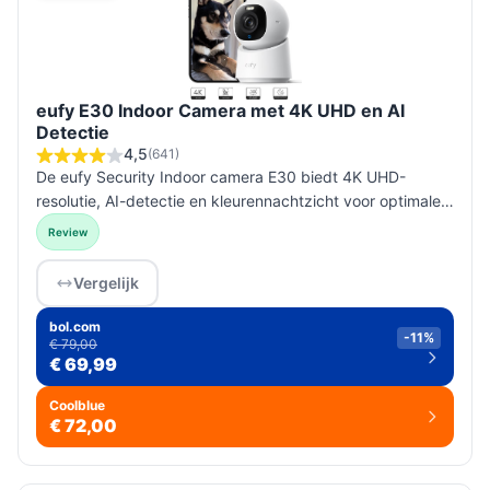
eufy E30 Indoor Camera met 4K UHD en AI
Detectie
4,5
(641)
De eufy Security Indoor camera E30 biedt 4K UHD-
resolutie, AI-detectie en kleurennachtzicht voor optimale
binnenbewaking zonder abonnementskosten.
Review
Vergelijk
bol.com
-11%
€ 79,00
€ 69,99
Coolblue
€ 72,00