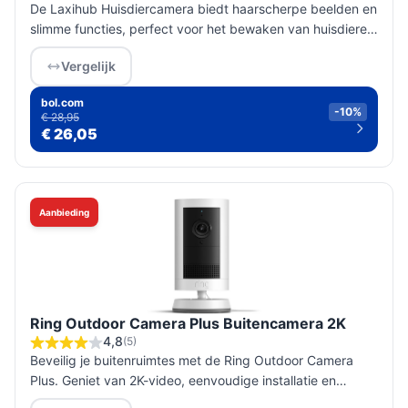
De Laxihub Huisdiercamera biedt haarscherpe beelden en
slimme functies, perfect voor het bewaken van huisdieren
en kinderen. Ideaal voor elke woning.
Vergelijk
bol.com
-10%
€ 28,95
€ 26,05
Aanbieding
Ring Outdoor Camera Plus Buitencamera 2K
4,8
(5)
Beveilig je buitenruimtes met de Ring Outdoor Camera
Plus. Geniet van 2K-video, eenvoudige installatie en
realtime communicatie voor optimale gemoedsrust.