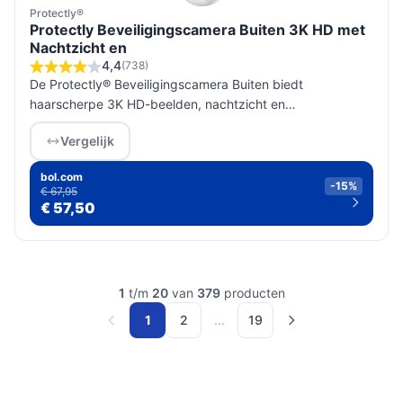
Protectly®
Protectly Beveiligingscamera Buiten 3K HD met
Nachtzicht en
4,4
(738)
De Protectly® Beveiligingscamera Buiten biedt
haarscherpe 3K HD-beelden, nachtzicht en
gebruiksvriendelijke bediening, ideaal voor veilige
Vergelijk
bewaking van jouw woning en eigendommen.
bol.com
-15%
€ 67,95
€ 57,50
1
t/m
20
van
379
producten
1
2
...
19