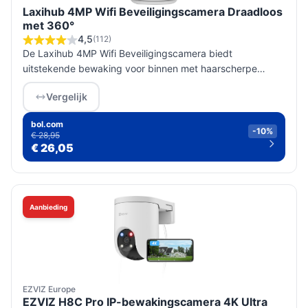
Laxihub 4MP Wifi Beveiligingscamera Draadloos
met 360°
4,5
(112)
De Laxihub 4MP Wifi Beveiligingscamera biedt
uitstekende bewaking voor binnen met haarscherpe
beelden, bewegingsdetectie en communicatie via een
Vergelijk
gebruiksvriendelijke app.
bol.com
-10%
€ 28,95
€ 26,05
Aanbieding
EZVIZ Europe
EZVIZ H8C Pro IP-bewakingscamera 4K Ultra