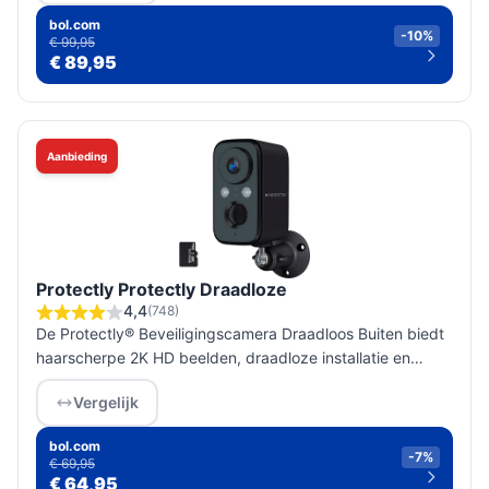
bol.com
-10%
€ 99,95
€ 89,95
Aanbieding
Protectly Protectly Draadloze
4,4
(748)
De Protectly® Beveiligingscamera Draadloos Buiten biedt
haarscherpe 2K HD beelden, draadloze installatie en
eenvoudige app-bediening voor optimale
Vergelijk
woningbeveiliging.
bol.com
-7%
€ 69,95
€ 64,95