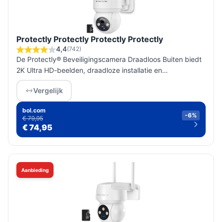
Protectly Protectly Protectly Protectly
4,4
(742)
De Protectly® Beveiligingscamera Draadloos Buiten biedt
2K Ultra HD-beelden, draadloze installatie en
gebruiksgemak voor optimale beveiliging van jouw huis of
Vergelijk
bedrijf.
bol.com
-6%
€ 79,95
€ 74,95
Aanbieding