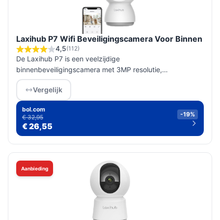
Laxihub P7 Wifi Beveiligingscamera Voor Binnen
4,5
(112)
De Laxihub P7 is een veelzijdige
binnenbeveiligingscamera met 3MP resolutie,
bewegingsdetectie en geen maandelijkse kosten, perfect
Vergelijk
voor het bewaken van huisdieren en kinderen.
bol.com
-19%
€ 32,95
€ 26,55
Aanbieding