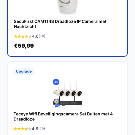
Ontdek alle specificaties en vergelijk prijzen op
bestebeveiligingscamera.nl. Kies bewust wat perfect
past bij jouw behoeften!
SecuFirst CAM114S Draadloze IP Camera met
Nachtzicht
4,6
(78)
€59,99
Upgrade
Teceye Wifi Beveiligingscamera Set Buiten met 4
Draadloze
4,8
(29)