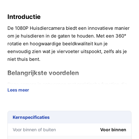
Introductie
De 1080P Huisdiercamera biedt een innovatieve manier
om je huisdieren in de gaten te houden. Met een 360°
rotatie en hoogwaardige beeldkwaliteit kun je
eenvoudig zien wat je viervoeter uitspookt, zelfs als je
niet thuis bent.
Belangrijkste voordelen
Deze camera is ontworpen met praktische functies die
Lees meer
het leven van huisdiereigenaren vergemakkelijken:
360° rotatie:
Met één druk op de knop draai je de
camera om elk hoekje van de kamer in de gaten te
Kernspecificaties
houden, zodat je geen enkele beweging mist.
Live camera beelden:
Bekijk in real-time wat je
Voor binnen of buiten
Voor binnen
hond of kat aan het doen is via de