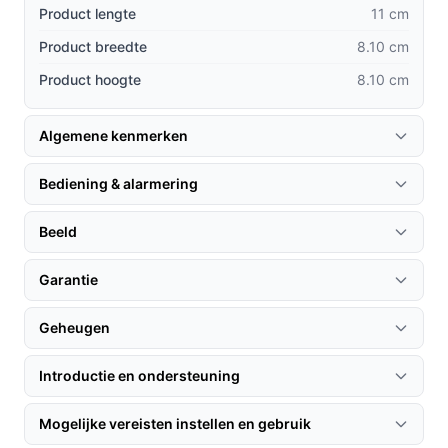
niet bieden.
Product lengte
11 cm
Nachtzicht:
De camera schakelt automatisch over
Product breedte
8.10 cm
naar nachtzicht, zodat je ook in het donker kunt
Product hoogte
8.10 cm
zien wat er gebeurt.
Stabiele Wi-Fi-verbinding:
Met 2.4 GHz Wi-Fi en
dubbele antennes geniet je van een betrouwbare
Algemene kenmerken
verbinding, zelfs bij grotere afstanden.
Bediening & alarmering
Gebruik & praktische tips
Beeld
Voor een optimaal gebruik van de camera, volg deze
stappen:
Garantie
Installatie & setup
Geheugen
1. Bevestig de camera aan de muur of het plafond met
het meegeleverde montagemateriaal.
Introductie en ondersteuning
2. Sluit de camera aan op de netstroom met de
bijgeleverde USB-kabel.
Mogelijke vereisten instellen en gebruik
3. Download de app op je smartphone en volg de