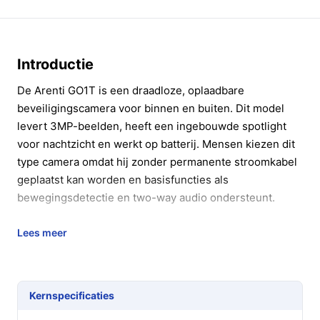
Introductie
De Arenti GO1T is een draadloze, oplaadbare
beveiligingscamera voor binnen en buiten. Dit model
levert 3MP-beelden, heeft een ingebouwde spotlight
voor nachtzicht en werkt op batterij. Mensen kiezen dit
type camera omdat hij zonder permanente stroomkabel
geplaatst kan worden en basisfuncties als
bewegingsdetectie en two-way audio ondersteunt.
In 20 seconden beslissen
Lees meer
Kopen als:
je een draadloze, oplaadbare
buitencamera wilt met 3MP-beeld, spotlight voor
nachtzicht en meldingen bij beweging.
Kernspecificaties
Niet kopen als:
je alleen 5GHz-wifi hebt of de