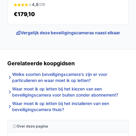
Hoofdlijnen: plaats de camera met bijgeleverd
4,8
(29)
montagemateriaal, verbind via de Nederlandse app en
€179,10
koppel aan je 2.4GHz-wifi-netwerk. Controleer na
installatie beeldhoek en bewegingstriggers in de app.
Vergelijk deze beveiligingscameras naast elkaar
Twee concrete checks voor de handleiding/specs:
Controleer of je wifi-router 2.4GHz actief heeft (de
camera werkt op 2.4GHz).
Gerelateerde koopgidsen
Controleer of er een SD-kaart in de doos zit; het
product wordt geleverd zonder SD-kaart.
Welke soorten beveiligingscamera's zijn er voor
particulieren en waar moet ik op letten?
Specificaties in mensentaal
Waar moet ik op letten bij het kiezen van een
beveiligingscamera voor buiten zonder abonnement?
3MP:
levert hogere resolutie dan standaard HD,
Waar moet ik op letten bij het installeren van een
praktisch voor beter herkenbare beelden.
beveiligingscamera thuis?
Spotlight & nachtzicht:
zorgt voor kleurzicht bij
weinig licht in plaats van alleen zwart-wit, wat
Over deze pagina
herkenning 's nachts kan verbeteren.