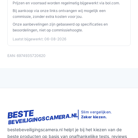
Accuvoeding (6700 mAh genoemd):
geeft aan dat
Prijzen en voorraad worden regelmatig bijgewerkt via bol.com.
de camera op een herlaadbare batterij werkt; plan
Bij aankoop via onze links ontvangen wij mogelijk een
opladen in je onderhoudsroutine.
commissie, zonder extra kosten voor jou.
2.4GHz Wi‑Fi:
de camera vereist een 2.4GHz-
Onze aanbevelingen zijn gebaseerd op specificaties en
beoordelingen, niet op commissiehoogte.
netwerk; 5GHz-only netwerken werken niet.
Laatst bijgewerkt: 06-08-2026
Bewegingsdetectie & meldingen:
de camera kan
meldingen naar je telefoon sturen bij beweging via
de app.
EAN: 6974935720620
Two-way audio:
je kunt via de app zowel horen als
spreken via de camera.
IP-certificering (IP65 in bron):
geschikt voor
buitengebruik met bescherming tegen
weersinvloeden; controleer installatieplaats op
weersbescherming voor langdurig gebruik.
Inclusief montagemateriaal en muurbeugel:
wordt
BESTE
Slim vergelijken.
BEVEILIGINGSCAMERA.NL
meegeleverd, wat installatie vergemakkelijkt.
Zeker kiezen.
SD-kaart en cloud:
opslag kan via SD-kaart of
bestebeveiligingscamera.nl helpt je bij het kiezen van de
cloud; let op dat er geen SD-kaart in de verpakking
beste producten op basis van onafhankelijke tests, reviews