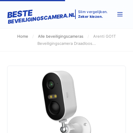
BESTE
Slim vergelijken.
BEVEILIGINGSCAMERA.NL
Zeker kiezen.
Home
/
Alle beveiligingscameras
/
Arenti GO1T
Beveiligingscamera Draadloos...