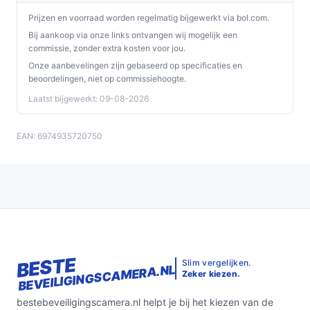
[Inclusief muurbeugel]:
Ja — montagemateriaal en
Prijzen en voorraad worden regelmatig bijgewerkt via bol.com.
een muurbeugel worden meegeleverd, waardoor
Bij aankoop via onze links ontvangen wij mogelijk een
de fysieke installatie eenvoudiger is.
commissie, zonder extra kosten voor jou.
[3MP / 2K]:
3MP (aangeduid als 2K) — dit geeft aan
Onze aanbevelingen zijn gebaseerd op specificaties en
beoordelingen, niet op commissiehoogte.
welke resolutie de video-opnames hebben;
relevant voor scherpte van beelden, vooral bij
Laatst bijgewerkt: 09-08-2026
inzoomen.
EAN: 6974935720750
Veelgestelde vragen
Is dit geschikt voor thuisgebruik / intensief gebruik /
dagelijks gebruik?
Ja voor normaal thuisgebruik: de camera is ontworpen
voor binnen en buiten en werkt op accu met een
zonnepaneel. Voor zeer intensief gebruik (veel
BESTE
meldingen per dag) controleer je in de specificaties hoe
Slim vergelijken.
BEVEILIGINGSCAMERA.NL
Zeker kiezen.
vaak en hoe lang de accu kan draaien bij jouw
verwachte gebruiksprofiel.
bestebeveiligingscamera.nl helpt je bij het kiezen van de