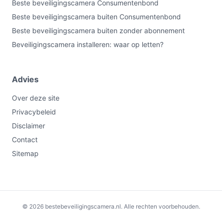
Beste beveiligingscamera Consumentenbond
zonnepaneel. Minder geschikt als je alleen 5 GHz Wi‑Fi
Beste beveiligingscamera buiten Consumentenbond
hebt of volledige bekabeling verkiest. Belangrijkste
check: beschik je over 2,4 GHz Wi‑Fi en een geschikte
Beste beveiligingscamera buiten zonder abonnement
plek voor het zonnepaneel?
Beveiligingscamera installeren: waar op letten?
Bekijk varianten en actuele prijzen op
bestebeveiligingscamera.nl voordat je kiest.
Advies
Over deze site
Privacybeleid
Disclaimer
Contact
Sitemap
€44,95
Bekijk op bol.com
© 2026 bestebeveiligingscamera.nl. Alle rechten voorbehouden.
-€5,00