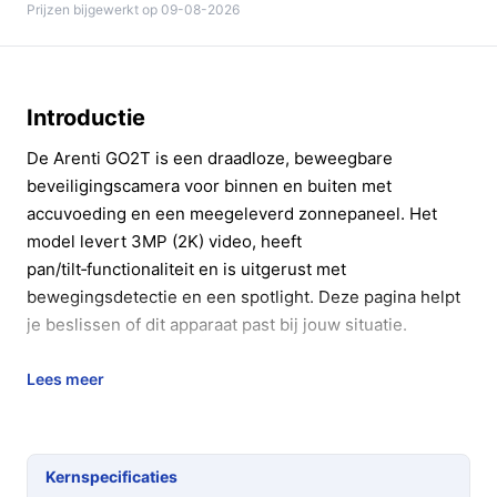
Prijzen bijgewerkt op 09-08-2026
Introductie
De Arenti GO2T is een draadloze, beweegbare
beveiligingscamera voor binnen en buiten met
accuvoeding en een meegeleverd zonnepaneel. Het
model levert 3MP (2K) video, heeft
pan/tilt‑functionaliteit en is uitgerust met
bewegingsdetectie en een spotlight. Deze pagina helpt
je beslissen of dit apparaat past bij jouw situatie.
In 20 seconden beslissen
Lees meer
Kopen als:
je een draadloze, op batterij werkende
buitencamera wilt met pan/tilt, geïntegreerde
spotlight en zonnepaneel voor bijladen.
Kernspecificaties