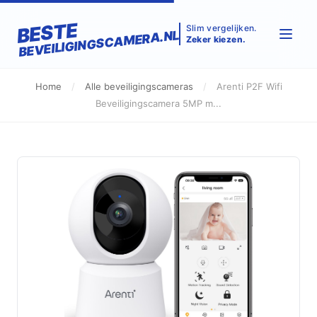
BESTE
Slim vergelijken.
BEVEILIGINGSCAMERA.NL
Zeker kiezen.
Home
/
Alle beveiligingscameras
/
Arenti P2F Wifi
Beveiligingscamera 5MP m...