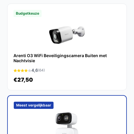
Ja, deze camera is uitstekend geschikt voor het in de
gaten houden van huisdieren, dankzij de
Budgetkeuze
bewegingsdetectie en de mogelijkheid om met ze te
communiceren via de app.
Wat zijn de belangrijkste verschillen met andere
modellen?
In vergelijking met andere modellen biedt de P2F
Arenti O3 WiFi Beveiligingscamera Buiten met
Nachtvisie
unieke functies zoals de pan-tilt mogelijkheden en de
mogelijkheid om lokaal op te slaan zonder maandelijkse
4,6
(64)
kosten.
€27,50
Conclusie
De Arenti P2F Wifi Beveiligingscamera is een
Meest vergelijkbaar
betrouwbare en gebruiksvriendelijke oplossing voor het
bewaken van je huis, kinderen of huisdieren. Met zijn
geavanceerde functies en scherpe beeldkwaliteit is het
een slimme keuze voor elke huiseigenaar.