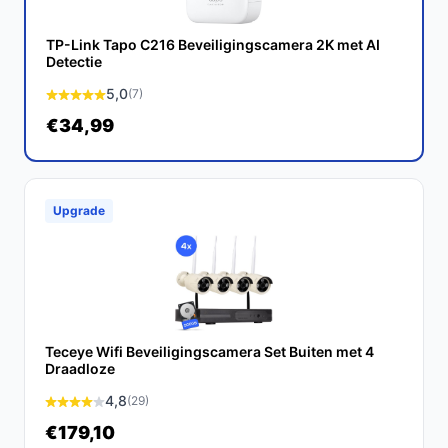
Ontdek alle specificaties en vergelijk prijzen op
TP-Link Tapo C216 Beveiligingscamera 2K met AI
bestebeveiligingscamera.nl. Kies bewust wat perfect
Detectie
past bij jouw behoeften!
5,0
(7)
€34,99
Upgrade
Teceye Wifi Beveiligingscamera Set Buiten met 4
Draadloze
4,8
(29)
€179,10