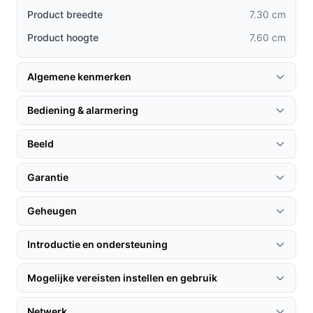
camera's.
Product breedte
7.30 cm
Ingebouwde bewegings- en geluidsdetectie met
Product hoogte
7.60 cm
menselijke herkenning vermindert valse
alarmmeldingen, wat zorgt voor een
betrouwbaardere bewakingservaring.
Algemene kenmerken
De dual-band wifi-connectiviteit (2.4GHz en
5.0GHz) biedt een stabiele verbinding, zelfs in
Bediening & alarmering
huizen met veel apparaten.
Beeld
Gebruik & praktische tips
Garantie
Om het meeste uit je Arenti P2F te halen, volg deze
stappen voor installatie en gebruik:
Geheugen
Installatie & setup
Introductie en ondersteuning
1. Bevestig de camera aan de muur met het
meegeleverde montagemateriaal en muurbeugel.
Mogelijke vereisten instellen en gebruik
2. Download de Arenti-app en volg de instructies om de
camera te verbinden met je wifi-netwerk.
Netwerk