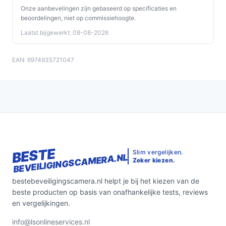
Onze aanbevelingen zijn gebaseerd op specificaties en
beoordelingen, niet op commissiehoogte.
Laatst bijgewerkt: 08-08-2026
EAN: 6974935721047
BESTE
Slim vergelijken.
BEVEILIGINGSCAMERA.NL
Zeker kiezen.
bestebeveiligingscamera.nl helpt je bij het kiezen van de
beste producten op basis van onafhankelijke tests, reviews
en vergelijkingen.
info@lsonlineservices.nl