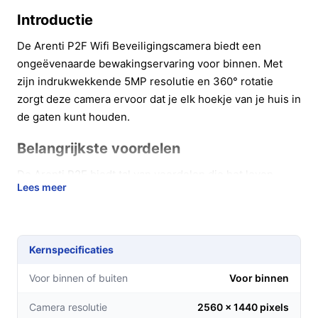
Introductie
De Arenti P2F Wifi Beveiligingscamera biedt een
ongeëvenaarde bewakingservaring voor binnen. Met
zijn indrukwekkende 5MP resolutie en 360° rotatie
zorgt deze camera ervoor dat je elk hoekje van je huis in
de gaten kunt houden.
Belangrijkste voordelen
De Arenti P2F biedt tal van voordelen die het leven
Lees meer
eenvoudiger en veiliger maken:
Haarscherpe beelden met 5MP resolutie, waardoor
je elk detail kunt zien, zowel overdag als 's nachts.
Kernspecificaties
Met de 355° horizontale en 95° verticale draai
mogelijkheden kun je eenvoudig de camera richten
Voor binnen of buiten
Voor binnen
op specifieke gebieden in je huis, ideaal voor het in
Camera resolutie
2560 x 1440 pixels
de gaten houden van kinderen of huisdieren.