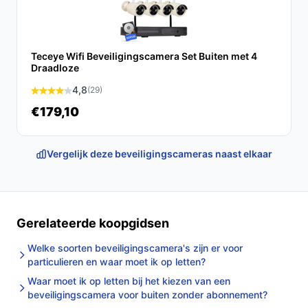
Conclusie
De Arenti P2T 3MP Wifi Beveiligingscamera is een
Teceye Wifi Beveiligingscamera Set Buiten met 4
uitstekende keuze voor iedereen die op zoek is naar
Draadloze
een betrouwbare en gebruiksvriendelijke
4,8
(29)
bewakingsoplossing voor binnen. Met zijn scherpe
€179,10
beelden, bewegingsdetectie en flexibele installatie,
biedt het gemoedsrust en veiligheid in één pakket.
Vergelijk deze beveiligingscameras naast elkaar
Ontdek alle specificaties en vergelijk prijzen op
bestebeveiligingscamera.nl. Kies bewust wat perfect
past bij jouw behoeften!
Gerelateerde koopgidsen
Welke soorten beveiligingscamera's zijn er voor
particulieren en waar moet ik op letten?
Waar moet ik op letten bij het kiezen van een
beveiligingscamera voor buiten zonder abonnement?