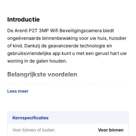
Introductie
De Arenti P2T 3MP Wifi Beveiligingscamera biedt
ongeëvenaarde binnenbewaking voor uw huis, huisdier
of kind. Dankzij de geavanceerde technologie en
gebruiksvriendelijke app kunt u met een gerust hart uw
woning in de gaten houden.
Belangrijkste voordelen
Met de Arenti P2T geniet u van verschillende voordelen
Lees meer
die de veiligheid en gemoedsrust verhogen:
Haarscherpe beeldkwaliteit:
Met een resolutie
van 3 megapixels zijn alle beelden helder en
Kernspecificaties
gedetailleerd, waardoor u altijd goed zicht heeft op
wat er gebeurt.
Voor binnen of buiten
Voor binnen
Volledige bewegingsbewaking:
De camera kan