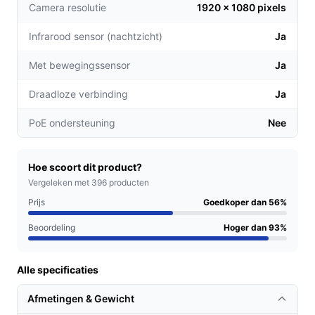
Camera resolutie
1920 x 1080 pixels
uw smartphone zodra er beweging wordt
gedetecteerd, zodat u direct kunt reageren.
Infrarood sensor (nachtzicht)
Ja
Flexibele installatie: Dankzij de draadloze functie
kunt u de camera bijna overal buiten installeren,
Met bewegingssensor
Ja
zonder gedoe met kabels.
Draadloze verbinding
Ja
Voor welke doelgroep?
PoE ondersteuning
Nee
Deze camera is ideaal voor huiseigenaren die hun
eigendom willen beschermen, maar ook voor huurders
die een tijdelijke beveiligingsoplossing zoeken. Het is
Hoe scoort dit product?
geschikt voor zowel stadswoningen als landelijke
Vergeleken met 396 producten
huizen.
Prijs
Goedkoper dan 56%
Beoordeling
Hoger dan 93%
Praktische voordelen t.o.v. alternatieven
De Arlo Essential HD camera onderscheidt zich door
Alle specificaties
enkele unieke eigenschappen:
Afmetingen & Gewicht
Plug-and-play installatie: In vergelijking met