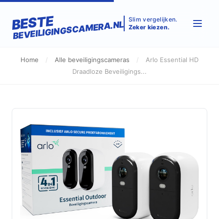
BESTE
Slim vergelijken.
BEVEILIGINGSCAMERA.NL
Zeker kiezen.
Home
/
Alle beveiligingscameras
/
Arlo Essential HD
Draadloze Beveiligings...