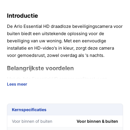
Introductie
De Arlo Essential HD draadloze beveiligingscamera voor
buiten biedt een uitstekende oplossing voor de
beveiliging van uw woning. Met een eenvoudige
installatie en HD-video's in kleur, zorgt deze camera
voor gemoedsrust, zowel overdag als 's nachts.
Belangrijkste voordelen
Met de Arlo Essential HD camera profiteert u van
Lees meer
diverse voordelen die uw beveiliging naar een hoger
niveau tillen:
Live HD-kleurenvideo: U kunt 24/7 uw huis in de
Kernspecificaties
gaten houden met scherpe beelden, wat helpt bij
het snel identificeren van indringers.
Voor binnen of buiten
Voor binnen & buiten
Directe bewegingsdetectie: Ontvang meldingen op