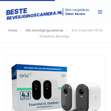
BESTE
Slim vergelijken.
BEVEILIGINGSCAMERA.NL
Zeker kiezen.
Home
/
Alle beveiligingscameras
/
Arlo Essential HD XL
Draadloze Beveiligi...