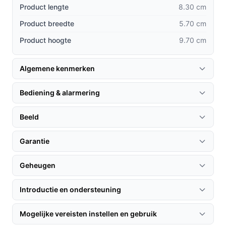
Product lengte
8.30 cm
XL-batterij:
De verlengde batterijduur zorgt ervoor
Product breedte
5.70 cm
dat je minder vaak hoeft op te laden, in
Product hoogte
9.70 cm
tegenstelling tot veel andere modellen die
frequente oplaadbeurten vereisen.
Betrouwbare verbinding:
Dankzij de draadloze
Algemene kenmerken
technologie heb je geen last van kabels en kun je
de camera plaatsen waar jij dat wilt, zonder
Bediening & alarmering
beperkingen.
Beeld
Gebruiksvriendelijke app:
De bijbehorende app
maakt het eenvoudig om video’s te bekijken en
Garantie
meldingen te beheren, wat bij andere merken
soms ingewikkeld kan zijn.
Geheugen
Gebruik & praktische tips
Introductie en ondersteuning
Om het meeste uit jouw Arlo Essential HD XL te halen,
volgen hier enkele handige tips:
Mogelijke vereisten instellen en gebruik