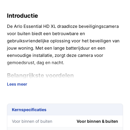
Introductie
De Arlo Essential HD XL draadloze beveiligingscamera
voor buiten biedt een betrouwbare en
gebruiksvriendelijke oplossing voor het beveiligen van
jouw woning. Met een lange batterijduur en een
eenvoudige installatie, zorgt deze camera voor
gemoedsrust, dag en nacht.
Belangrijkste voordelen
Lees meer
De Arlo Essential HD XL biedt verschillende praktische
voordelen die bijdragen aan jouw veiligheid en gemak:
Uitstekende beeldkwaliteit:
Geniet van heldere
Kernspecificaties
HD-kleurenvideo's, zowel overdag als 's nachts,
zodat je altijd een goed overzicht hebt van jouw
Voor binnen of buiten
Voor binnen & buiten
omgeving.