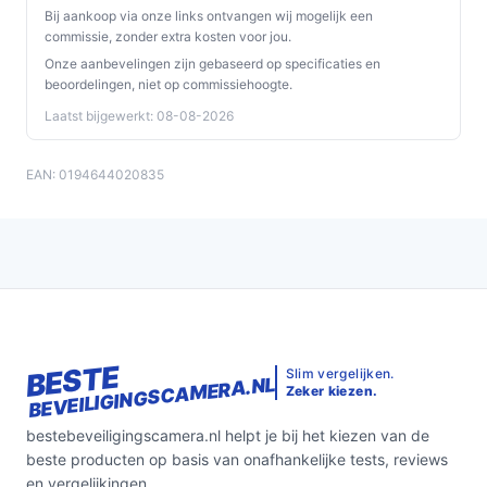
Bij aankoop via onze links ontvangen wij mogelijk een
2K-resolutie:
mogelijke betere beelddetails dan
commissie, zonder extra kosten voor jou.
lage-resolutie camera’s; check de precieze
Onze aanbevelingen zijn gebaseerd op specificaties en
resolutie en framerate in de technische sheet.
beoordelingen, niet op commissiehoogte.
Voor binnen & buiten:
bedoeld voor zowel
Laatst bijgewerkt: 08-08-2026
interieur- als exterieurgebruik; controleer de IP- of
waterdichtheidsklasse in de technische
EAN: 0194644020835
specificaties voor je exacte plaatsing buiten.
Voedingstype — USB:
de camera’s gebruiken USB-
voeding; controleer of dit via netadapter,
powerbank of interne batterij gaat en welke
kabels/adapter nodig zijn.
Veelgestelde vragen
BESTE
Slim vergelijken.
Is dit geschikt voor thuisgebruik / intensief gebruik /
BEVEILIGINGSCAMERA.NL
Zeker kiezen.
dagelijks gebruik?
bestebeveiligingscamera.nl helpt je bij het kiezen van de
Voor thuisgebruik is de set geschikt als je drie vaste
beste producten op basis van onafhankelijke tests, reviews
camerapunten wilt en een homebase. Of het voor
en vergelijkingen.