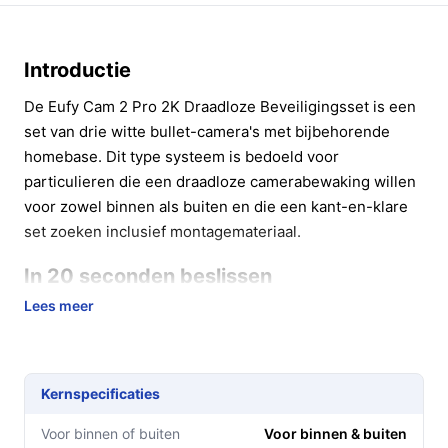
Introductie
De Eufy Cam 2 Pro 2K Draadloze Beveiligingsset is een
set van drie witte bullet-camera's met bijbehorende
homebase. Dit type systeem is bedoeld voor
particulieren die een draadloze camerabewaking willen
voor zowel binnen als buiten en die een kant-en-klare
set zoeken inclusief montagemateriaal.
In 20 seconden beslissen
Lees meer
Kopen als:
je een complete, draadloze set wilt met
drie camera’s en een meegeleverde homebase,
geschikt voor binnen en buiten én inclusief
muurbeugel en montagemateriaal.
Kernspecificaties
Niet kopen als:
je exact wilt weten hoe de camera’s
Voor binnen of buiten
Voor binnen & buiten
van stroom worden voorzien of hoe opslag en