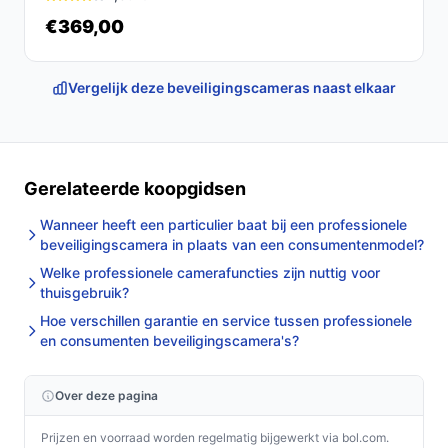
de homebase op een centrale, droge plek met goede
€369,00
bereikbaarheid.
Installatie & eerste gebruik
Vergelijk deze beveiligingscameras naast elkaar
Zorg dat je homebase op een vaste plek staat, verbind
de homebase met je netwerk volgens de handleiding en
monteer de camera’s met de meegeleverde beugels.
Sluit camera’s aan op de aangegeven USB-voeding en
Gerelateerde koopgidsen
controleer na eerste inschakeling beeld en geluid via de
Wanneer heeft een particulier baat bij een professionele
aangegeven app of beheerinterface.
beveiligingscamera in plaats van een consumentenmodel?
Concrete checks voor de handleiding/specs:
Welke professionele camerafuncties zijn nuttig voor
thuisgebruik?
Controleer welk type USB-voeding en welke
Hoe verschillen garantie en service tussen professionele
spanning de camera’s nodig hebben.
en consumenten beveiligingscamera's?
Controleer opslagopties en ONVIF-ondersteuning
voor integratie met andere systemen.
Over deze pagina
Specificaties in mensentaal
Prijzen en voorraad worden regelmatig bijgewerkt via bol.com.