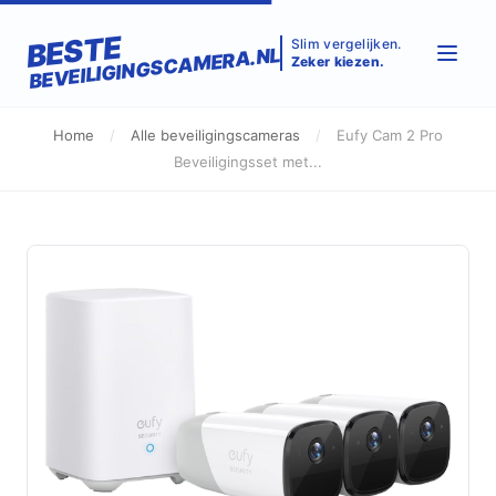
BESTE
Slim vergelijken.
BEVEILIGINGSCAMERA.NL
Zeker kiezen.
Home
/
Alle beveiligingscameras
/
Eufy Cam 2 Pro
Beveiligingsset met...