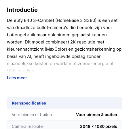
Introductie
De eufy E40 3-CamSet (HomeBase 3 S380) is een set
van draadloze bullet-camera's die bedoeld zijn voor
buitengebruik maar ook binnen geplaatst kunnen
worden. Dit model combineert 2K-resolutie met
kleurennachtzicht (MaxColor) en gezichtsherkenning op
basis van AI, heeft ingebouwde opslag zonder
maandelijkse kosten en werkt met zonne-energie of
USB-voeding.
Lees meer
In 20 seconden beslissen
Kopen als:
je een draadloze buitencamera wilt met
2K-beeld, kleurennachtzicht en lokale opslag
Kernspecificaties
zonder abonnement, en je muurbeugels en
montagemateriaal wilt meeleveren.
Voor binnen of buiten
Voor binnen & buiten
Niet kopen als:
je expliciet een zichtbare microfoon
Camera resolutie
2048 x 1080 pixels