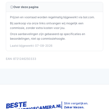
weinig licht in kleur worden weergegeven, wat
Over deze pagina
detailherkenning kan verbeteren.
Lokale opslag (uitbreidbaar):
er is interne opslag
Prijzen en voorraad worden regelmatig bijgewerkt via bol.com.
en je kunt uitbreiden naar grotere schijven;
Bij aankoop via onze links ontvangen wij mogelijk een
relevant als je langere opnamebewaring zonder
commissie, zonder extra kosten voor jou.
abonnement wilt.
Onze aanbevelingen zijn gebaseerd op specificaties en
Zonne-energie + USB-voeding:
je kunt opladen
beoordelingen, niet op commissiehoogte.
met het ingebouwde paneel of via USB; belangrijk
Laatst bijgewerkt: 07-08-2026
om te checken of jouw montageplek genoeg licht
heeft.
EAN: 8721246250333
Geen zichtbare microfoon / wel speakers:
de
camera heeft ingebouwde speakers, maar er is
geen zichtbare microfoon volgens de specificaties
—controleer of dit past bij jouw wensen voor
audio.
ONVIF & CE:
ondersteunt standaard
integratieprotocollen en heeft CE-markering;
BESTE
Slim vergelijken.
handig voor aansluiting op compatibele systemen
BEVEILIGINGSCAMERA.NL
Zeker kiezen.