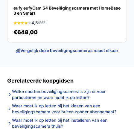
handleiding met HomeBase en kies je
eufy eufyCam S4 Beveiligingscamera met HomeBase
3 en Smart
opslaginstellingen. Controleer beeldhoek en
nachtzichtfunctie tijdens de eerste tests.
4,5
(567)
€648,00
Concrete checks voor de handleiding/specs:
Controleer in de handleiding welke USB-voeding
Vergelijk deze beveiligingscameras naast elkaar
(spanning/ampère) wordt vereist voor betrouwbare
werking of opladen.
Controleer welke opslagmedia en maximaal
ondersteunde capaciteit compatibel zijn (er is
Gerelateerde koopgidsen
ingebouwde opslag en uitbreidbaarheid vermeld).
Welke soorten beveiligingscamera's zijn er voor
Specificaties in mensentaal
particulieren en waar moet ik op letten?
Waar moet ik op letten bij het kiezen van een
2K-resolutie:
levert scherper beeld dan standaard
beveiligingscamera voor buiten zonder abonnement?
HD, praktisch bij het herkennen van details op
Waar moet ik op letten bij het installeren van een
afstand.
beveiligingscamera thuis?
MaxColor nachtzicht:
zorgt ervoor dat beelden bij