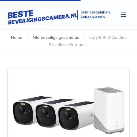
BESTE
Slim vergelijken.
BEVEILIGINGSCAMERA.NL
Zeker kiezen.
Home
/
Alle beveiligingscameras
/
eufy E40 3 CamSet
Draadloze Outdoor...