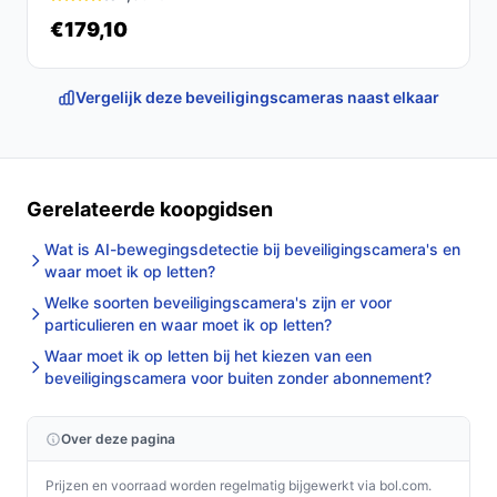
stofbestendigheid, maar controleer de
€179,10
montagepositie voor optimale bescherming.
Houd lens en lamp vrij van vuil en spinnenwebben
voor helder zicht en correcte bewegingsdetectie.
Vergelijk deze beveiligingscameras naast elkaar
Installatie & eerste gebruik
Kort stappenplan: kies een geschikte plek met toegang
tot stroom en wifi, bevestig de camera op een stevige
Gerelateerde koopgidsen
ondergrond, maak verbinding met je netwerk en stel
Wat is AI-bewegingsdetectie bij beveiligingscamera's en
detectie/alerts in. Volg de handleiding voor exacte
waar moet ik op letten?
instellingen.
Welke soorten beveiligingscamera's zijn er voor
particulieren en waar moet ik op letten?
Concrete checks voor de handleiding/specs:
Waar moet ik op letten bij het kiezen van een
Controleer in de specificaties welke
beveiligingscamera voor buiten zonder abonnement?
stroomkabellengte en aansluiting vereist zijn
(netstroomdetails).
Over deze pagina
Controleer of er aanvullende
bevestigingsmaterialen of een specifieke
Prijzen en voorraad worden regelmatig bijgewerkt via bol.com.