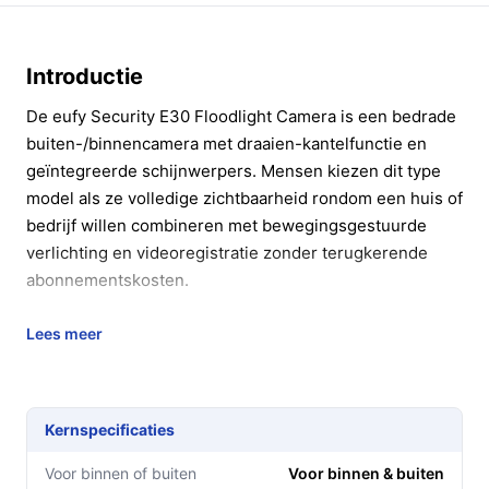
Introductie
De eufy Security E30 Floodlight Camera is een bedrade
buiten-/binnencamera met draaien-kantelfunctie en
geïntegreerde schijnwerpers. Mensen kiezen dit type
model als ze volledige zichtbaarheid rondom een huis of
bedrijf willen combineren met bewegingsgestuurde
verlichting en videoregistratie zonder terugkerende
abonnementskosten.
In 20 seconden beslissen
Lees meer
Kopen als:
je een vaste stroomaansluiting hebt, wilt
kunnen draaien en kantelen voor 360°-dekking, en
heldere bewegingsgeactiveerde verlichting (2000
Kernspecificaties
lumen) belangrijk vindt.
Voor binnen of buiten
Voor binnen & buiten
Niet kopen als:
je een batterijgevoede of draadloze