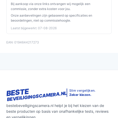
muurbeugel nodig zijn, aangezien er geen
Bij aankoop via onze links ontvangen wij mogelijk een
montagemateriaal of muurbeugel wordt
commissie, zonder extra kosten voor jou.
meegeleverd.
Onze aanbevelingen zijn gebaseerd op specificaties en
beoordelingen, niet op commissiehoogte.
Specificaties in mensentaal
Laatst bijgewerkt: 07-08-2026
Merk (Eufy):
een duidelijke aanduiding van de
EAN: 0194644217273
maker, handig voor compatibiliteits- of
supportvragen.
360° pan & tilt:
je kunt de camera in horizontale en
verticale richting draaien om meer dekking te
bereiken zonder extra units.
2K video:
geeft een hogere resolutie dan
standaard HD; relevant als je meer detail in
opnames wilt.
BESTE
Slim vergelijken.
BEVEILIGINGSCAMERA.NL
Zeker kiezen.
AI-detectie en tracering:
de camera kan
bewegingen van mensen, dieren en voertuigen
bestebeveiligingscamera.nl helpt je bij het kiezen van de
herkennen en volgen; dit beperkt onnodige
beste producten op basis van onafhankelijke tests, reviews
meldingen.
en vergelijkingen.