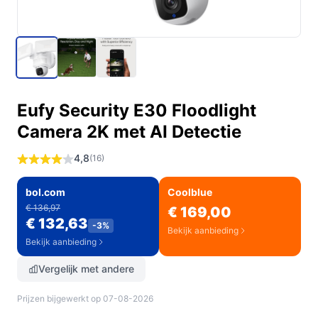
Eufy Security E30 Floodlight
Camera 2K met AI Detectie
4,8
(16)
bol.com
Coolblue
€ 136,97
€ 169,00
€ 132,63
-3%
Bekijk aanbieding
Bekijk aanbieding
Vergelijk met andere
Prijzen bijgewerkt op 07-08-2026