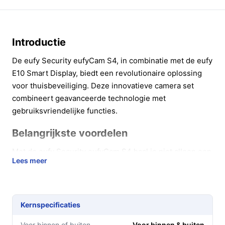
Introductie
De eufy Security eufyCam S4, in combinatie met de eufy
E10 Smart Display, biedt een revolutionaire oplossing
voor thuisbeveiliging. Deze innovatieve camera set
combineert geavanceerde technologie met
gebruiksvriendelijke functies.
Belangrijkste voordelen
Met de eufy Security eufyCam S4 haal je niet alleen een
Lees meer
camera in huis, maar een complete
beveiligingsoplossing die zich aanpast aan jouw
levensstijl.
Kernspecificaties
Uitstekende beeldkwaliteit: De camera biedt 4K-
resolutie voor scherpe beelden, zelfs 's nachts.
Voor binnen of buiten
Voor binnen & buiten