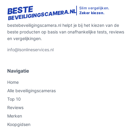
BESTE
Slim vergelijken.
BEVEILIGINGSCAMERA.NL
Zeker kiezen.
bestebeveiligingscamera.nl helpt je bij het kiezen van de
beste producten op basis van onafhankelijke tests, reviews
en vergelijkingen.
info@lsonlineservices.nl
Navigatie
Home
Alle beveiligingscameras
Top 10
Reviews
Merken
Koopgidsen