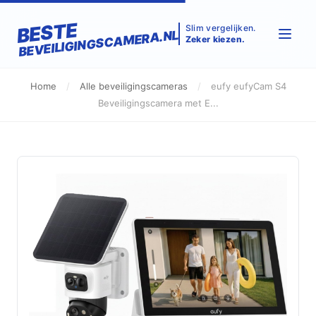
BESTE
Slim vergelijken.
BEVEILIGINGSCAMERA.NL
Zeker kiezen.
Home
/
Alle beveiligingscameras
/
eufy eufyCam S4
Beveiligingscamera met E...