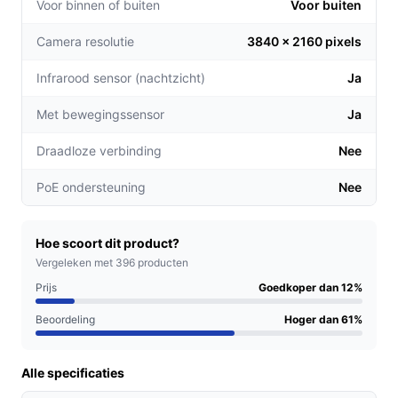
Voor binnen of buiten
Voor buiten
**Slimme detectie:** Dankzij de combinatie van
Camera resolutie
3840 x 2160 pixels
radar- en infraroodtechnologie worden alleen
relevante bewegingen gedetecteerd, wat het
Infrarood sensor (nachtzicht)
Ja
aantal valse alarmen met 99% vermindert.
**Duurzaam en energiezuinig:** Het zonnepaneel
Met bewegingssensor
Ja
laadt de camera op met slechts één uur zonlicht
Draadloze verbinding
Nee
per dag, waardoor je het hele jaar door zorgeloos
kunt genieten van continue bewaking.
PoE ondersteuning
Nee
Voor welke doelgroep?
Deze camera is ideaal voor huiseigenaren die hun
Hoe scoort dit product?
woning willen beveiligen, maar ook voor bedrijven die
Vergeleken met 396 producten
hun eigendommen willen beschermen. Zowel voor
Prijs
Goedkoper dan 12%
permanent als tijdelijk gebruik, bijvoorbeeld bij
Beoordeling
Hoger dan 61%
vakantiewoningen.
Praktische voordelen t.o.v. alternatieven
Alle specificaties