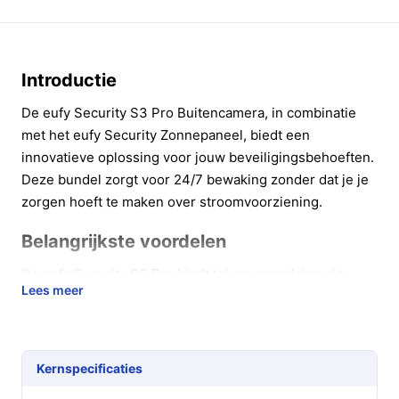
Introductie
De eufy Security S3 Pro Buitencamera, in combinatie
met het eufy Security Zonnepaneel, biedt een
innovatieve oplossing voor jouw beveiligingsbehoeften.
Deze bundel zorgt voor 24/7 bewaking zonder dat je je
zorgen hoeft te maken over stroomvoorziening.
Belangrijkste voordelen
De eufy Security S3 Pro biedt tal van voordelen die
Lees meer
bijdragen aan een veiliger gevoel in en rondom je huis.
**Geavanceerde beeldkwaliteit:** Geniet van 4K-
resolutie, waardoor elk detail scherp en helder in
Kernspecificaties
beeld komt. Ideaal voor het vastleggen van
belangrijke gebeurtenissen.