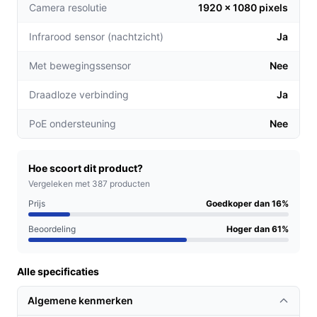
Camera resolutie
1920 x 1080 pixels
Geen abonnementskosten voor het opslaan en
terugkijken van beelden dankzij de interne
Infrarood sensor (nachtzicht)
Ja
geheugenkaart in de homebase.
Met bewegingssensor
Nee
Voor welke doelgroep?
Draadloze verbinding
Ja
Deze beveiligingsset is ideaal voor gezinnen,
alleenstaanden en ouderen die een betrouwbare manier
PoE ondersteuning
Nee
zoeken om hun woning te beveiligen. Ook perfect voor
huurders die tijdelijk beveiliging willen zonder
permanente aanpassingen te doen.
Hoe scoort dit product?
Vergeleken met 387 producten
Praktische voordelen t.o.v. alternatieven
Prijs
Goedkoper dan 16%
De Eufycam 2C onderscheidt zich door een aantal
Beoordeling
Hoger dan 61%
unieke kenmerken:
Alle specificaties
Langdurige batterijlevensduur van tot wel zes
maanden, zodat u zich geen zorgen hoeft te maken
Algemene kenmerken
over frequente oplaadbeurten.