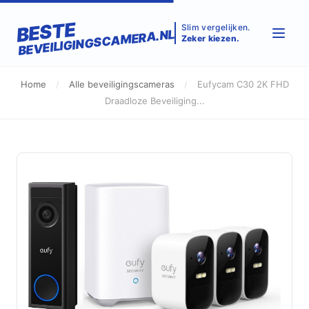
BESTE
Slim vergelijken.
BEVEILIGINGSCAMERA.NL
Zeker kiezen.
Home
/
Alle beveiligingscameras
/
Eufycam C30 2K FHD
Draadloze Beveiliging...