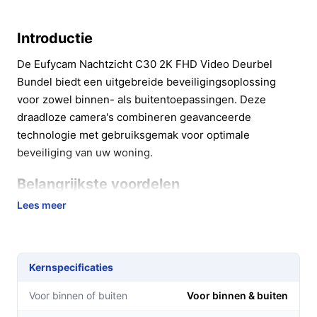
Introductie
De Eufycam Nachtzicht C30 2K FHD Video Deurbel
Bundel biedt een uitgebreide beveiligingsoplossing
voor zowel binnen- als buitentoepassingen. Deze
draadloze camera's combineren geavanceerde
technologie met gebruiksgemak voor optimale
beveiliging van uw woning.
Belangrijkste voordelen
Lees meer
Met de Eufycam 2C set geniet u van diverse voordelen
die uw veiligheid verhogen:
Hoogwaardige 2K Full HD-resolutie voor scherpe
Kernspecificaties
beelden, waardoor u altijd alles kunt zien.
Gemakkelijke installatie zonder gedoe met kabels,
Voor binnen of buiten
Voor binnen & buiten
perfect voor zowel huiseigenaren als huurders.