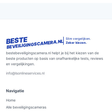
bevestigingsvereisten.
Bekijk varianten en actuele prijzen op
bestebeveiligingscamera.nl voordat je kiest.
BESTE
Slim vergelijken.
BEVEILIGINGSCAMERA.NL
Zeker kiezen.
bestebeveiligingscamera.nl helpt je bij het kiezen van de
beste producten op basis van onafhankelijke tests, reviews
en vergelijkingen.
info@lsonlineservices.nl
Navigatie
Home
Alle beveiligingscameras