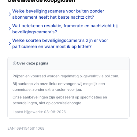
Wat is de belangrijkste afweging bij dit type product?
Welke beveiligingscamera voor buiten zonder
abonnement heeft het beste nachtzicht?
De trade-off is gemak en compactheid versus
Wat betekenen resolutie, framerate en nachtzicht bij
uitbreidbaarheid en meegeleverde
beveiligingscamera's?
bevestigingsmaterialen: compacte, schermgestuurde
Welke soorten beveiligingscamera's zijn er voor
deurspions zijn gebruiksvriendelijk maar vaak niet
particulieren en waar moet ik op letten?
ontworpen als onderdeel van een groter cameranetwerk
en worden zonder montagemateriaal geleverd.
Over deze pagina
Conclusie
Prijzen en voorraad worden regelmatig bijgewerkt via bol.com.
De EZVIZ CP4 is geschikt als je een compacte,
Bij aankoop via onze links ontvangen wij mogelijk een
commissie, zonder extra kosten voor jou.
schermgebaseerde deurspion wilt met tweewegaudio,
Onze aanbevelingen zijn gebaseerd op specificaties en
PIR-mensdetectie, nachtzicht tot 5 m en opslagopties
beoordelingen, niet op commissiehoogte.
via SD of cloud. Minder passend als je uitbreiding, extra
Laatst bijgewerkt: 08-08-2026
IP-camera functies of meegeleverd montagemateriaal
nodig hebt. Belangrijkste check: bevestig vóór aankoop
EAN: 6941545611068
de exacte voedingsopties (accu versus netstroom) en