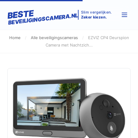
BESTE
Slim vergelijken.
BEVEILIGINGSCAMERA.NL
Zeker kiezen.
Home
/
Alle beveiligingscameras
/
EZVIZ CP4 Deurspion
Camera met Nachtzich...