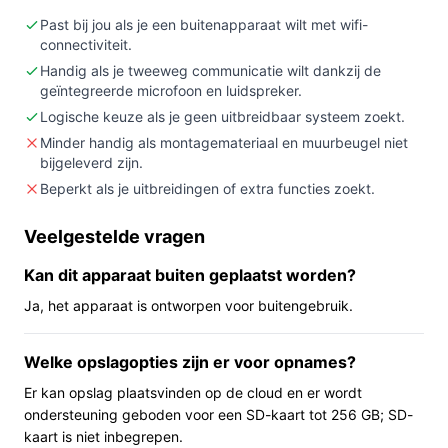
Kopen als:
je een compacte, buitengeschikte
Past bij jou als je een buitenapparaat wilt met wifi-
digitale deurspion wilt met 4,3 inch touchscreen,
connectiviteit.
tweewegaudio en menselijke detectie (PIR) zonder
Handig als je tweeweg communicatie wilt dankzij de
geïntegreerde microfoon en luidspreker.
uitgebreide installatie met kabels.
Logische keuze als je geen uitbreidbaar systeem zoekt.
Niet kopen als:
je verwacht dat montagemateriaal
Minder handig als montagemateriaal en muurbeugel niet
of een muurbeugel wordt meegeleverd, of als je
bijgeleverd zijn.
een uitbreidbaar systeem of extra IP-camera
Beperkt als je uitbreidingen of extra functies zoekt.
functies nodig hebt (de specificaties geven aan dat
uitbreidbaarheid en extra IP-camera functies niet
Veelgestelde vragen
van toepassing zijn).
Belangrijkste check:
de voeding en bevestiging:
Kan dit apparaat buiten geplaatst worden?
controleer in de productinformatie of het apparaat
Ja, het apparaat is ontworpen voor buitengebruik.
alleen op accu werkt of ook op netstroom, en houd
rekening dat montagemateriaal en een muurbeugel
Welke opslagopties zijn er voor opnames?
niet zijn inbegrepen.
Er kan opslag plaatsvinden op de cloud en er wordt
Wat je in de praktijk merkt
ondersteuning geboden voor een SD-kaart tot 256 GB; SD-
kaart is niet inbegrepen.
In dagelijks gebruik biedt dit systeem direct zicht op wie