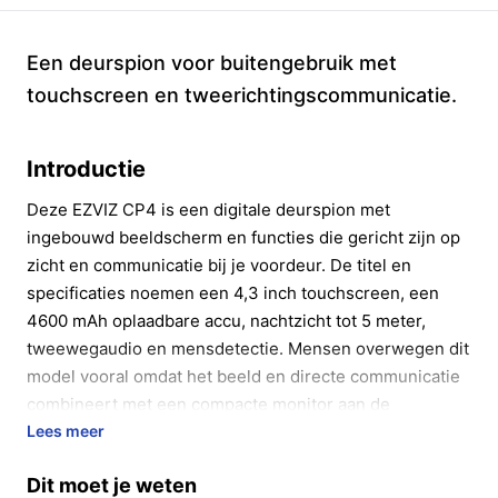
Een deurspion voor buitengebruik met
touchscreen en tweerichtingscommunicatie.
Introductie
Deze EZVIZ CP4 is een digitale deurspion met
ingebouwd beeldscherm en functies die gericht zijn op
zicht en communicatie bij je voordeur. De titel en
specificaties noemen een 4,3 inch touchscreen, een
4600 mAh oplaadbare accu, nachtzicht tot 5 meter,
tweewegaudio en mensdetectie. Mensen overwegen dit
model vooral omdat het beeld en directe communicatie
combineert met een compacte monitor aan de
binnenzijde.
Lees meer
In 20 seconden beslissen
Dit moet je weten