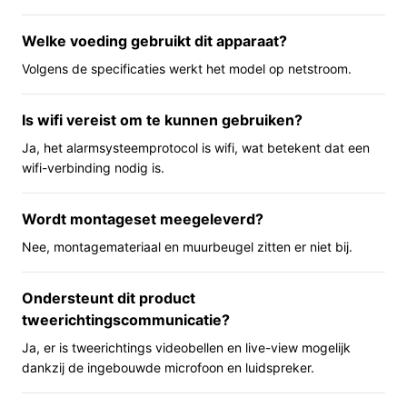
er voor de deur staat via het ingebouwde 4,3 inch
Welke voeding gebruikt dit apparaat?
touchscherm. De camera heeft een brede kijkhoek
(166°) en nachtzicht tot 5 meter, wat helpt bij het
Volgens de specificaties werkt het model op netstroom.
herkennen van bezoekers bij weinig licht. Dankzij PIR-
mensdetectie ontvang je meldingen bij zogeheten
Is wifi vereist om te kunnen gebruiken?
menselijke bewegingen en je kunt live meekijken of een
Ja, het alarmsysteemprotocol is wifi, wat betekent dat een
gesprek voeren via de tweewegaudio. De unit
wifi-verbinding nodig is.
ondersteunt opslag op een SD-kaart tot 256 GB en via
de cloud (SD-kaart niet inbegrepen). Houd er rekening
Wordt montageset meegeleverd?
mee dat montagemateriaal niet wordt meegeleverd en
dat de specificaties zowel een 4600 mAh oplaadbare
Nee, montagemateriaal en muurbeugel zitten er niet bij.
batterij als ‘netstroom’ als voedingstype noemen —
controleer dit vóór aankoop.
Ondersteunt dit product
tweerichtingscommunicatie?
Belangrijkste voordelen
Ja, er is tweerichtings videobellen en live-view mogelijk
Praktische pluspunten voor thuisgebruik.
dankzij de ingebouwde microfoon en luidspreker.
Direct contact met bezoekers: tweewegaudio en