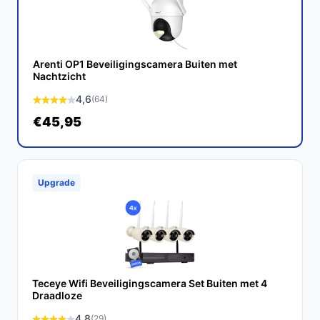
nachtzicht en robuuste ontwerp, biedt deze camera
alles wat u nodig heeft voor optimale veiligheid.
Ontdek alle specificaties en vergelijk prijzen op
Arenti OP1 Beveiligingscamera Buiten met
Nachtzicht
bestebeveiligingscamera.nl. Kies bewust wat perfect
past bij jouw behoeften!
4,6
(64)
€45,95
Upgrade
Teceye Wifi Beveiligingscamera Set Buiten met 4
Draadloze
4,8
(29)