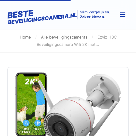
BESTE
Slim vergelijken.
BEVEILIGINGSCAMERA.NL
Zeker kiezen.
Home
/
Alle beveiligingscameras
/
Ezviz H3C
Beveiligingscamera Wifi 2K met...