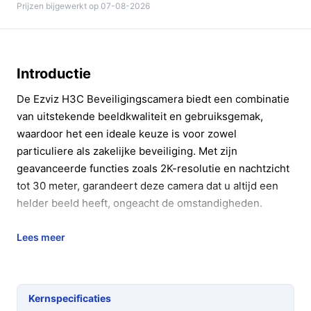
Prijzen bijgewerkt op 07-08-2026
Introductie
De Ezviz H3C Beveiligingscamera biedt een combinatie
van uitstekende beeldkwaliteit en gebruiksgemak,
waardoor het een ideale keuze is voor zowel
particuliere als zakelijke beveiliging. Met zijn
geavanceerde functies zoals 2K-resolutie en nachtzicht
tot 30 meter, garandeert deze camera dat u altijd een
helder beeld heeft, ongeacht de omstandigheden.
Belangrijkste voordelen
Lees meer
De Ezviz H3C beveiligingscamera is ontworpen met de
gebruiker in gedachten. Hier zijn enkele belangrijke
voordelen:
Kernspecificaties