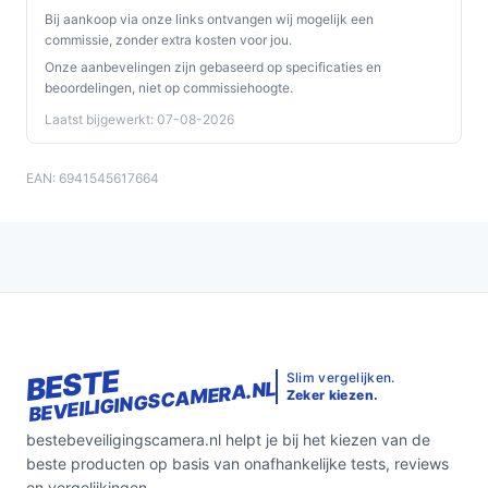
Bij aankoop via onze links ontvangen wij mogelijk een
commissie, zonder extra kosten voor jou.
Onze aanbevelingen zijn gebaseerd op specificaties en
beoordelingen, niet op commissiehoogte.
Laatst bijgewerkt: 07-08-2026
EAN: 6941545617664
BESTE
Slim vergelijken.
BEVEILIGINGSCAMERA.NL
Zeker kiezen.
bestebeveiligingscamera.nl helpt je bij het kiezen van de
beste producten op basis van onafhankelijke tests, reviews
en vergelijkingen.