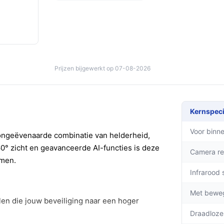
Prijzen bijgewerkt op 07-08-2026
Kernspeci
Voor binne
ongeëvenaarde combinatie van helderheid,
0° zicht en geavanceerde AI-functies is deze
Camera re
rmen.
Infrarood 
Met bewe
len die jouw beveiliging naar een hoger
Draadloze