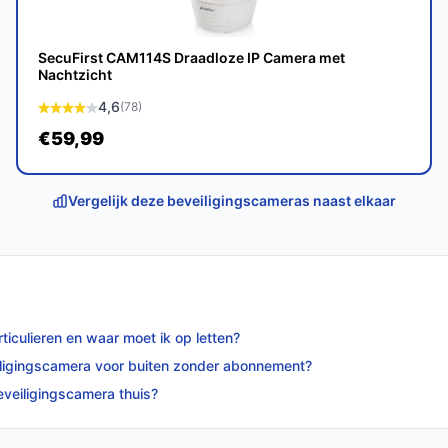
uze voor iedereen die op zoek is naar een
Met zijn geavanceerde functies en
 die jouw woning nodig heeft.
SecuFirst CAM114S Draadloze IP Camera met
Nachtzicht
p bestebeveiligingscamera.nl. Kies bewust
4,6
(78)
€59,99
Vergelijk deze beveiligingscameras naast elkaar
ticulieren en waar moet ik op letten?
eiligingscamera voor buiten zonder abonnement?
beveiligingscamera thuis?