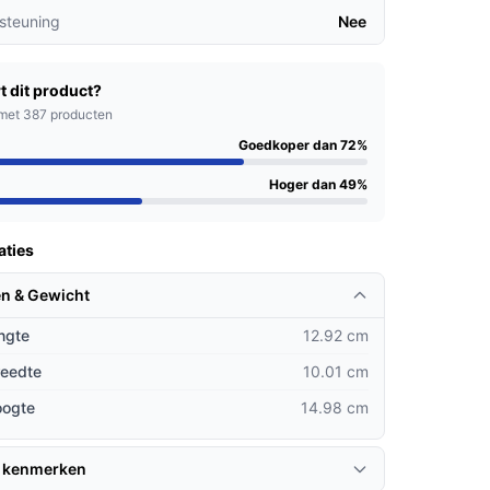
steuning
Nee
t dit product?
met 387 producten
Goedkoper dan 72%
Hoger dan 49%
aties
n & Gewicht
ngte
12.92 cm
reedte
10.01 cm
oogte
14.98 cm
 kenmerken