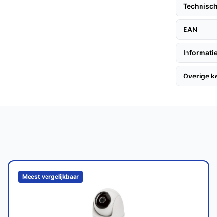
wegende personen, wat helpt bij het
Technisch
nder dat je zelf hoeft te kijken.
EAN
Informatie
ebruik en kan meerdere jaren meegaan,
Overige 
houd.
innen- als buitengebruik, met een IP65-
e EZVIZ-modellen?
n een 360° rotatie, wat het een betere keuze
Meest vergelijkbaar
ng bieden.