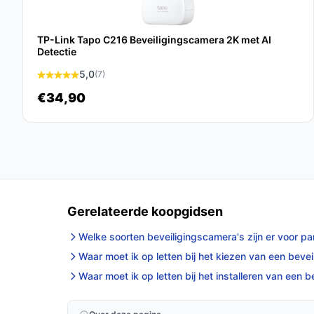
Samenvattend is de EZVIZ H8c 2K+ een slimme ke
betrouwbare en veelzijdige beveiligingscamera. 
gebruiksgemak biedt deze camera de bescherming
TP-Link Tapo C216 Beveiligingscamera 2K met AI
Detectie
Ontdek alle specificaties en vergelijk prijzen o
5,0
(7)
wat perfect past bij jouw behoeften!
€34,90
Gerelateerde koopgidsen
Welke soorten beveiligingscamera's zijn er voor par
Waar moet ik op letten bij het kiezen van een bev
Waar moet ik op letten bij het installeren van een 