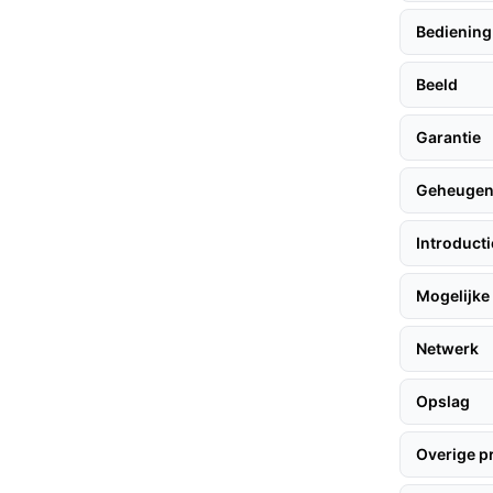
 weinig licht.
Bediening
et Google Assistant en Alexa maakt het
en te bedienen.
Beeld
Garantie
olgen hier enkele praktische adviezen:
Geheuge
Introduct
zicht en een stopcontact in de buurt.
ulp van de meegeleverde
Mogelijke 
at deze stevig is bevestigd.
Netwerk
nelle en eenvoudige setup.
Opslag
 beeldkwaliteit, waardoor je elk detail kunt
Overige p
.