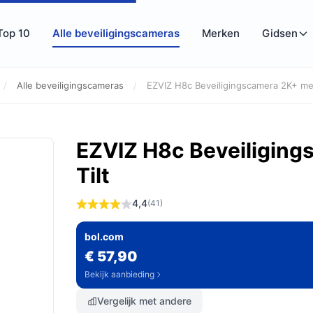
Top 10
Alle beveiligingscameras
Merken
Gidsen
/
Alle beveiligingscameras
/
EZVIZ H8c Beveiligingscamera 2K+ met
EZVIZ H8c Beveiliging
Tilt
4,4
(41)
bol.com
€ 57,90
Bekijk aanbieding
Vergelijk met andere