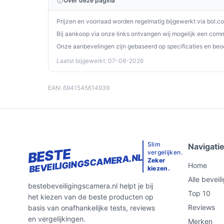
Over deze pagina
Prijzen en voorraad worden regelmatig bijgewerkt via bol.c
Bij aankoop via onze links ontvangen wij mogelijk een commi
Onze aanbevelingen zijn gebaseerd op specificaties en beo
Laatst bijgewerkt: 07-08-2026
EAN: 6941545614939
Slim
Navigati
BESTE
vergelijken.
BEVEILIGINGSCAMERA.NL
Zeker
Home
kiezen.
Alle bevei
bestebeveiligingscamera.nl helpt je bij
Top 10
het kiezen van de beste producten op
Reviews
basis van onafhankelijke tests, reviews
en vergelijkingen.
Merken