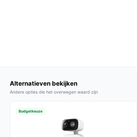
AI Tracking:
De camera volgt automatisch be
vastleggen van belangrijke gebeurtenissen zo
Veelgestelde vragen
Hoe lang gaat dit product mee?
De EZVIZ H8c 2K+ is ontworpen voor langdurig g
afhankelijk van de omstandigheden en het onder
Is dit geschikt voor buitengebruik?
Ja, de camera is speciaal ontworpen voor zowel b
Alternatieven bekijken
certificering voor water- en stofbestendigheid.
Andere opties die het overwegen waard zijn
Wat zijn de belangrijkste verschillen met ander
De H8c 2K+ biedt een superieure beeldkwaliteit e
Budgetkeuze
maakt dan statische modellen die beperkte dekki
Conclusie