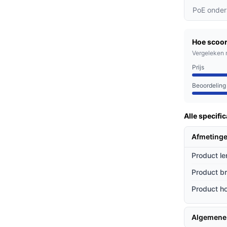
ie zie je elk detail, van gezichten tot
PoE onder
eerd bent.
nctie mis je nooit iets van wat er rondom je
Hoe scoor
pritten.
Vergeleken 
etectie minimaliseert valse alarmen, zodat
Prijs
k relevant zijn.
Beoordeling
 hun eigendommen willen beschermen, ouders
Alle specific
n, en ondernemers die hun winkels willen
Afmetinge
Product le
ieven
Product b
g met andere beveiligingscamera's?
Product h
tische camera's, biedt deze camera een
leden tijd zijn.
Algemene
n in zwart-wit kunnen filmen in het donker,