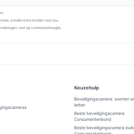
om.
ssie, zonder extra kosten voor jou.
ordelingen, niet op commissiehoogte.
e
Keuzehulp
Beveiligingscamera: soorten e
letten
ligingscameras
Beste beveiligingscamera
Consumentenbond
Beste beveiligingscamera buit
Consumentenbond