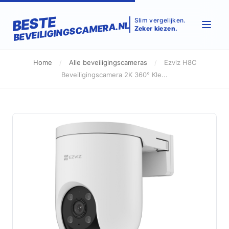
BESTE
Slim vergelijken.
BEVEILIGINGSCAMERA.NL
Zeker kiezen.
Home
/
Alle beveiligingscameras
/
Ezviz H8C
Beveiligingscamera 2K 360° Kle...