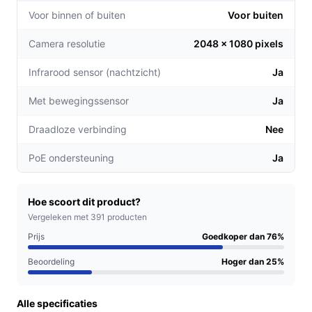
voor optimale beveiliging van uw woning of bedrijf.
Voor binnen of buiten
Voor buiten
Gemakkelijke installatie:
Met één Ethernet-kabel
Camera resolutie
2048 x 1080 pixels
voor zowel voeding als data, wordt de installatie
een stuk eenvoudiger en overzichtelijker.
Infrarood sensor (nachtzicht)
Ja
Intelligente bewegingsdetectie:
De camera kan
automatisch beweging detecteren en volgen,
Met bewegingssensor
Ja
waardoor u altijd de controle heeft over wat er
Draadloze verbinding
Nee
gebeurt.
PoE ondersteuning
Ja
Voor welke doelgroep?
Deze camera is ideaal voor zowel particulieren als
kleine bedrijven die op zoek zijn naar een betrouwbare
Hoe scoort dit product?
en gebruiksvriendelijke beveiligingsoplossing. Of het nu
Vergeleken met 391 producten
gaat om uw woning, tuin of kantoor, de Ezviz H8C zorgt
Prijs
Goedkoper dan 76%
voor gemoedsrust.
Beoordeling
Hoger dan 25%
Praktische voordelen t.o.v. alternatieven
Alle specificaties
Wat maakt de Ezviz H8C uniek in vergelijking met