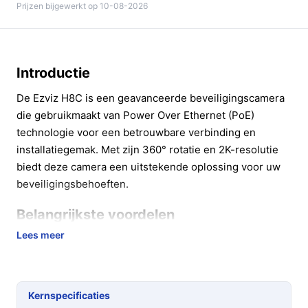
Prijzen bijgewerkt op 10-08-2026
Introductie
De Ezviz H8C is een geavanceerde beveiligingscamera
die gebruikmaakt van Power Over Ethernet (PoE)
technologie voor een betrouwbare verbinding en
installatiegemak. Met zijn 360° rotatie en 2K-resolutie
biedt deze camera een uitstekende oplossing voor uw
beveiligingsbehoeften.
Belangrijkste voordelen
Lees meer
De Ezviz H8C biedt tal van voordelen die uw beveiliging
naar een hoger niveau tillen:
Volledige dekking:
Dankzij de 360° rotatie en pan
Kernspecificaties
& tilt functie zijn er geen blinde vlekken, wat zorgt