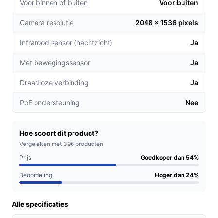
Voor binnen of buiten
Voor buiten
bovenaanzichten, wat cruciaal is voor het
monitoren van grote gebieden.
Camera resolutie
2048 x 1536 pixels
Automatische patrouille:
Stel de camera in om
Infrarood sensor (nachtzicht)
Ja
bepaalde gebieden automatisch te patrouilleren,
waardoor je verzekerd bent van een constante
Met bewegingssensor
Ja
controle zonder dat je zelf aanwezig hoeft te zijn.
Draadloze verbinding
Ja
Kleurennachtzicht:
Met de geavanceerde
nachtzichttechnologie zie je ook in het donker
PoE ondersteuning
Nee
levendige kleuren, wat helpt bij het identificeren
van personen of gebeurtenissen.
Hoe scoort dit product?
Voor welke doelgroep?
Vergeleken met 396 producten
Deze camera is ideaal voor huiseigenaren die hun
Prijs
Goedkoper dan 54%
eigendommen willen beschermen, kleine bedrijven die
Beoordeling
Hoger dan 24%
toezicht willen houden op hun pand, en zelfs voor
verhuurders die een extra beveiligingslaag willen
toevoegen aan hun woningen.
Alle specificaties