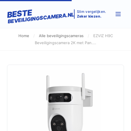
BESTE
Slim vergelijken.
BEVEILIGINGSCAMERA.NL
Zeker kiezen.
Home
/
Alle beveiligingscameras
/
EZVIZ H9C
Beveiligingscamera 2K met Pan....