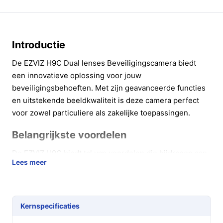
Introductie
De EZVIZ H9C Dual lenses Beveiligingscamera biedt
een innovatieve oplossing voor jouw
beveiligingsbehoeften. Met zijn geavanceerde functies
en uitstekende beeldkwaliteit is deze camera perfect
voor zowel particuliere als zakelijke toepassingen.
Belangrijkste voordelen
De EZVIZ H9C biedt tal van voordelen die bijdragen aan
Lees meer
een veilige omgeving. Hier zijn enkele belangrijke
voordelen:
Kristalheldere beeldkwaliteit:
Dankzij de 2K-
Kernspecificaties
resolutie en dubbele lenzen krijg je een
panoramisch overzicht en gedetailleerde