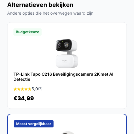
Alternatieven bekijken
een hoge helderheid en detail, cruciaal voor het
Andere opties die het overwegen waard zijn
herkennen van gezichten en kentekens.
Pan & Tilt functie:
Hiermee kun je de camera
eenvoudig draaien en kantelen, zodat je altijd het
Budgetkeuze
juiste zicht hebt, zelfs op afstand.
Veelgestelde vragen
Hoe lang gaat dit product mee?
De EZVIZ H9C is ontworpen voor een lange levensduur,
TP-Link Tapo C216 Beveiligingscamera 2K met AI
met een levensverwachting van minimaal 5 jaar bij
Detectie
normaal gebruik.
5,0
(7)
Is dit geschikt voor buitengebruik?
€34,99
Zeker! De H9C is speciaal ontworpen voor
buitengebruik en is weerbestendig, waardoor hij
bestand is tegen verschillende weersomstandigheden.
Meest vergelijkbaar