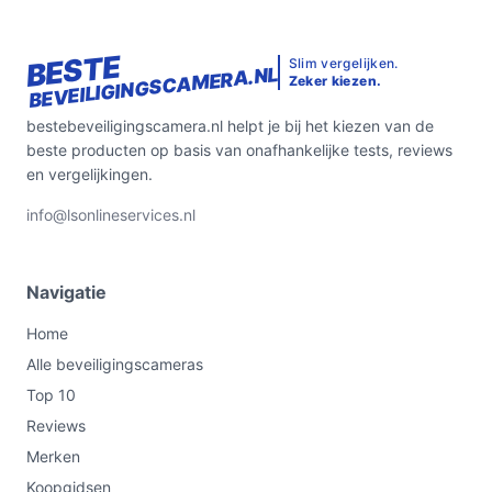
BESTE
Slim vergelijken.
BEVEILIGINGSCAMERA.NL
Zeker kiezen.
bestebeveiligingscamera.nl helpt je bij het kiezen van de
beste producten op basis van onafhankelijke tests, reviews
en vergelijkingen.
info@lsonlineservices.nl
Navigatie
Home
Alle beveiligingscameras
Top 10
Reviews
Merken
Koopgidsen