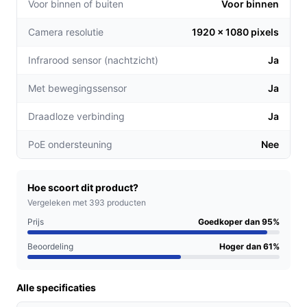
Slimme bewegingsdetectie:
De camera volgt
Voor binnen of buiten
Voor binnen
automatisch bewegende objecten en stuurt u real-
Camera resolutie
1920 x 1080 pixels
time meldingen, zodat u altijd op de hoogte bent
van wat er gebeurt.
Infrarood sensor (nachtzicht)
Ja
Communicatie op afstand:
Met de geïntegreerde
sprekers kunt u eenvoudig communiceren met
Met bewegingssensor
Ja
bezoekers of uw huisdieren, waar u ook bent.
Draadloze verbinding
Ja
Voor welke doelgroep?
PoE ondersteuning
Nee
De EZVIZ TY1 is uitermate geschikt voor zowel
particuliere als zakelijke gebruikers die op zoek zijn
naar een betrouwbare binnenbewakingsoplossing. Denk
Hoe scoort dit product?
aan:
Vergeleken met 393 producten
Prijs
Goedkoper dan 95%
Huiseigenaren die hun woning willen beveiligen.
Beoordeling
Hoger dan 61%
Ouders die toezicht willen houden op hun kinderen
of huisdieren.
Kleine bedrijven die hun pand in de gaten willen
Alle specificaties
houden.