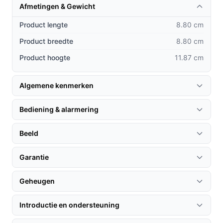
Afmetingen & Gewicht
Praktische voordelen t.o.v. alternatieven
Product lengte
8.80 cm
Wat maakt de EZVIZ TY1 uniek in vergelijking met
Product breedte
8.80 cm
andere beveiligingscamera's?
Product hoogte
11.87 cm
Volledige dekking:
In tegenstelling tot veel andere
modellen biedt de TY1 een 360 graden
Algemene kenmerken
gezichtsveld, waardoor u met één camera een hele
ruimte kunt bewaken.
Bediening & alarmering
Gebruiksvriendelijke app:
De EZVIZ-app maakt het
eenvoudig om uw camera in te stellen en te
Beeld
bedienen, wat de installatie en het dagelijks
gebruik verlicht.
Garantie
Geavanceerde privacyfuncties:
Met een optie om
de camera in slaapstand te zetten, bent u
Geheugen
verzekerd van uw privacy wanneer dat nodig is.
Introductie en ondersteuning
Gebruik & praktische tips