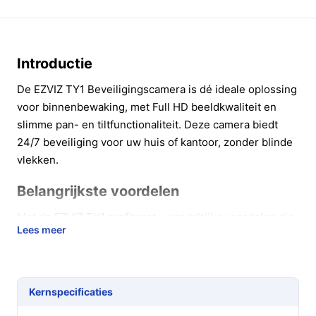
Introductie
De EZVIZ TY1 Beveiligingscamera is dé ideale oplossing
voor binnenbewaking, met Full HD beeldkwaliteit en
slimme pan- en tiltfunctionaliteit. Deze camera biedt
24/7 beveiliging voor uw huis of kantoor, zonder blinde
vlekken.
Belangrijkste voordelen
Met de EZVIZ TY1 profiteert u van talrijke voordelen die
Lees meer
uw beveiliging naar een hoger niveau tillen:
360 graden zicht:
Dankzij de pan- en tiltfunctie
heeft u een volledig overzicht van uw ruimte,
Kernspecificaties
waardoor u geen enkel detail mist.