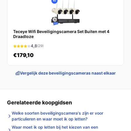
Conclusie
Samenvattend biedt de EZVIZ TY1 Beveiligingscamera
een ongeëvenaarde bescherming voor binnenruimtes
Teceye Wifi Beveiligingscamera Set Buiten met 4
met zijn geavanceerde functies en gebruiksgemak. Wij
Draadloze
raden deze camera aan voor iedereen die op zoek is
4,8
(29)
naar betrouwbare en efficiënte beveiliging.
€179,10
Ontdek alle specificaties en vergelijk prijzen op
bestebeveiligingscamera.nl. Kies bewust wat perfect
Vergelijk deze beveiligingscameras naast elkaar
past bij jouw behoeften!
Gerelateerde koopgidsen
Welke soorten beveiligingscamera's zijn er voor
particulieren en waar moet ik op letten?
Waar moet ik op letten bij het kiezen van een