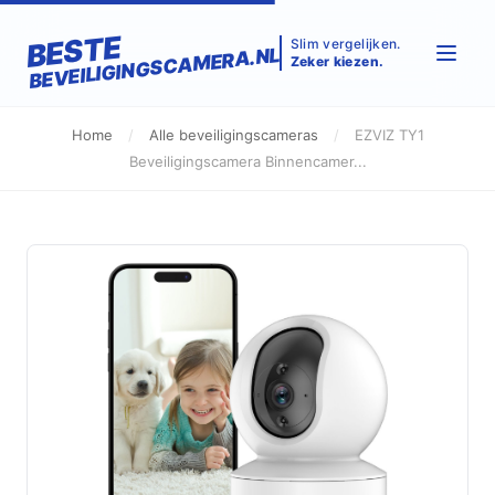
BESTE
Slim vergelijken.
BEVEILIGINGSCAMERA.NL
Zeker kiezen.
Home
/
Alle beveiligingscameras
/
EZVIZ TY1
Beveiligingscamera Binnencamer...