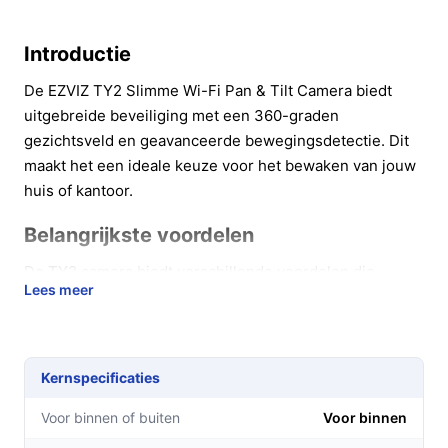
Introductie
De EZVIZ TY2 Slimme Wi-Fi Pan & Tilt Camera biedt
uitgebreide beveiliging met een 360-graden
gezichtsveld en geavanceerde bewegingsdetectie. Dit
maakt het een ideale keuze voor het bewaken van jouw
huis of kantoor.
Belangrijkste voordelen
De TY2 camera biedt verschillende voordelen die
Lees meer
bijdragen aan jouw gemoedsrust. Hier zijn enkele
concrete voorbeelden:
Volledige dekking: Dankzij de pan- en tilt-functie
Kernspecificaties
kun je elke hoek van de ruimte in de gaten houden
zonder dat je meerdere camera's nodig hebt.
Voor binnen of buiten
Voor binnen
Real-time alerts: De camera detecteert beweging