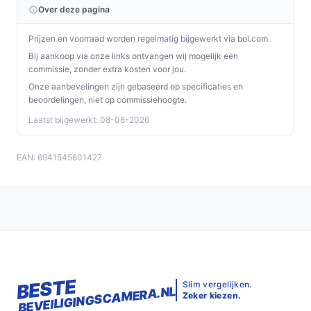
het bewaken van een ruimte met slechts één camera.
Over deze pagina
Conclusie
Prijzen en voorraad worden regelmatig bijgewerkt via bol.com.
Bij aankoop via onze links ontvangen wij mogelijk een
De EZVIZ TY2 Slimme Wi-Fi Pan & Tilt Camera is een
commissie, zonder extra kosten voor jou.
uitstekende keuze voor iedereen die op zoek is naar
Onze aanbevelingen zijn gebaseerd op specificaties en
een betrouwbare en veelzijdige beveiligingsoplossing.
beoordelingen, niet op commissiehoogte.
Met zijn gebruiksvriendelijke functies en uitgebreide
Laatst bijgewerkt: 08-08-2026
dekking, biedt deze camera gemoedsrust, waar je ook
bent.
EAN: 6941545601427
Ontdek alle specificaties en vergelijk prijzen op
bestebeveiligingscamera.nl. Kies bewust wat perfect
past bij jouw behoeften!
BESTE
Slim vergelijken.
BEVEILIGINGSCAMERA.NL
Zeker kiezen.