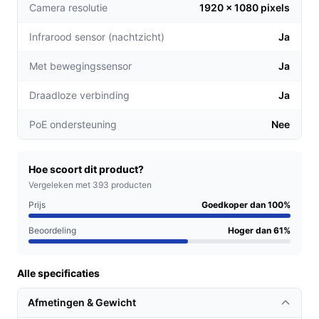
Camera resolutie
1920 x 1080 pixels
en volgt automatisch bewegende objecten, zodat
je altijd op de hoogte bent van wat er gebeurt.
Infrarood sensor (nachtzicht)
Ja
Tweerichtingscommunicatie: Communiceer
eenvoudig met je dierbaren of schrik ongewenste
Met bewegingssensor
Ja
bezoekers af door gebruik te maken van de
Draadloze verbinding
Ja
geïntegreerde spraakfunctie.
PoE ondersteuning
Nee
Voor welke doelgroep?
Deze camera is perfect voor huiseigenaren, ouders die
hun kinderen in de gaten willen houden, en
Hoe scoort dit product?
ondernemers die hun werkruimtes willen beveiligen. Of
Vergeleken met 393 producten
je nu thuis bent of onderweg, met de EZVIZ TY2 blijf je
Prijs
Goedkoper dan 100%
altijd verbonden.
Beoordeling
Hoger dan 61%
Praktische voordelen t.o.v. alternatieven
Alle specificaties
De EZVIZ TY2 onderscheidt zich van andere
beveiligingscamera's door de volgende unieke
Afmetingen & Gewicht
kenmerken: