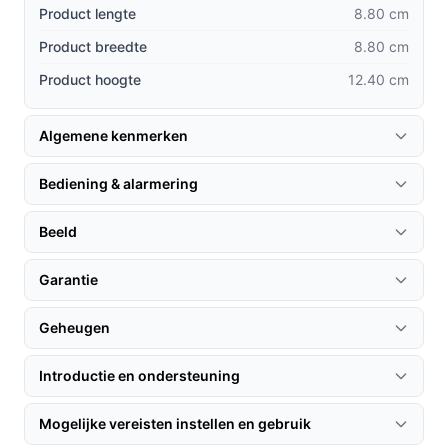
Product lengte
8.80 cm
360-graden zicht: De pan- en tilt-functie biedt een
Product breedte
8.80 cm
breder zicht dan statische camera's, wat resulteert
Product hoogte
12.40 cm
in meer beveiliging met één apparaat.
Gebruiksvriendelijke app: Met de EZVIZ app heb je
eenvoudig toegang tot de camera vanuit je
Algemene kenmerken
smartphone, waar je ook bent.
Bediening & alarmering
Privacybescherming: De camera biedt je de
mogelijkheid om de slaapmodus in te schakelen,
Beeld
zodat je zelf kunt bepalen wanneer je gegevens
worden vastgelegd.
Garantie
Gebruik & praktische tips
Geheugen
Om het meeste uit je EZVIZ TY2 te halen, volg je deze
eenvoudige stappen:
Introductie en ondersteuning
Installatie & setup
Mogelijke vereisten instellen en gebruik
Je installeert de camera eenvoudig met het