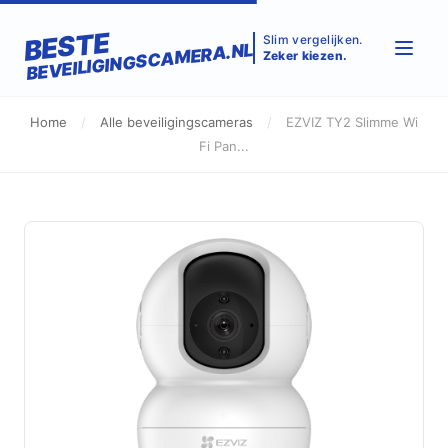
BESTE
Slim vergelijken.
BEVEILIGINGSCAMERA.NL
Zeker kiezen.
Home
/
Alle beveiligingscameras
/
EZVIZ TY2 Slimme Wi
Fi Pan...