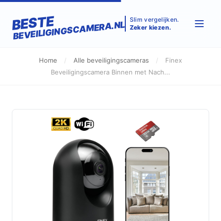
BESTE
Slim vergelijken.
BEVEILIGINGSCAMERA.NL
Zeker kiezen.
Home
/
Alle beveiligingscameras
/
Finex
Beveiligingscamera Binnen met Nach...