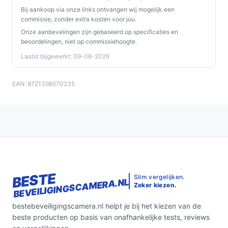
met bepaalde netwerkrecorders — controleer
Bij aankoop via onze links ontvangen wij mogelijk een
compatibiliteit bij je NVR.
commissie, zonder extra kosten voor jou.
Inclusief montagemateriaal, geen muurbeugel:
Onze aanbevelingen zijn gebaseerd op specificaties en
beoordelingen, niet op commissiehoogte.
bevat bevestigingsmateriaal, maar geen aparte
muurbeugel; kijk of de meegeleverde onderdelen
Laatst bijgewerkt: 09-08-2026
volstaan voor je montagewens.
CE‑keurmerk:
geeft aan dat het product aan
EAN: 8721398570235
relevante EU‑vereisten voldoet.
Pan & tilt / Bullet camera:
in de omschrijving komt
zowel pan & tilt als 'bullet camera' voor; controleer
in de technische specificaties welke cameravorm
en draai‑mogelijkheid exact gelden.
Veelgestelde vragen
BESTE
Slim vergelijken.
BEVEILIGINGSCAMERA.NL
Zeker kiezen.
Is dit geschikt voor thuisgebruik / intensief gebruik /
dagelijks gebruik?
bestebeveiligingscamera.nl helpt je bij het kiezen van de
Ja voor normaal dagelijks huiselijk toezicht: de camera
beste producten op basis van onafhankelijke tests, reviews