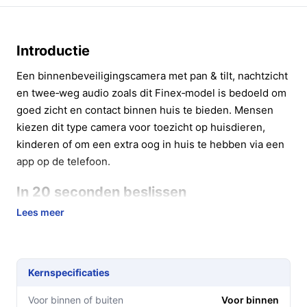
Introductie
Een binnenbeveiligingscamera met pan & tilt, nachtzicht
en twee‑weg audio zoals dit Finex‑model is bedoeld om
goed zicht en contact binnen huis te bieden. Mensen
kiezen dit type camera voor toezicht op huisdieren,
kinderen of om een extra oog in huis te hebben via een
app op de telefoon.
In 20 seconden beslissen
Lees meer
Kopen als:
je een binnencamera wilt met 2K‑beeld,
nachtzicht, tweeweg‑audio en een meegeleverde
64GB SD‑kaart voor lokale opslag.
Niet kopen als:
je een waterdichte camera voor
Kernspecificaties
buiten zoekt of een camera nodig hebt inclusief
Voor binnen of buiten
Voor binnen
muurbeugel (deze levert geen muurbeugel).