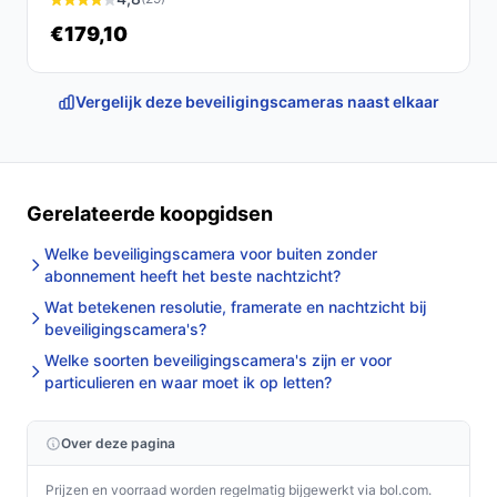
€179,10
Specificaties in mensentaal
2K‑resolutie:
levert meer detail dan standaard SD
Vergelijk deze beveiligingscameras naast elkaar
of HD; handig voor herkenning van objecten en
personen.
Nachtzicht:
maakt het mogelijk beelden te blijven
zien bij weinig licht; controleer in de specificaties
Gerelateerde koopgidsen
welk type nachtzicht is toegepast.
Inclusief 64GB SD‑kaart:
directe lokale opslag
Welke beveiligingscamera voor buiten zonder
abonnement heeft het beste nachtzicht?
zonder cloud; let op of je extra opslag wilt of
cloud‑opties nodig hebt.
Wat betekenen resolutie, framerate en nachtzicht bij
beveiligingscamera's?
USB‑voeding:
eenvoudig aan te sluiten op een
Welke soorten beveiligingscamera's zijn er voor
USB‑stopcontact; kijk of de kabel‑lengte en adapter
particulieren en waar moet ik op letten?
praktisch zijn voor jouw locatie.
Ingebouwde microfoon en speaker:
twee‑weg
Over deze pagina
audio voor luisteren en praten via de app.
ONVIF:
betekent dat de camera compatibel kan zijn
Prijzen en voorraad worden regelmatig bijgewerkt via bol.com.