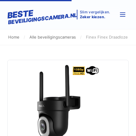
BESTE
Slim vergelijken.
BEVEILIGINGSCAMERA.NL
Zeker kiezen.
Home
/
Alle beveiligingscameras
/
Finex Finex Draadloze