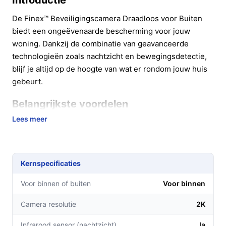
Introductie
De Finex™ Beveiligingscamera Draadloos voor Buiten
biedt een ongeëvenaarde bescherming voor jouw
woning. Dankzij de combinatie van geavanceerde
technologieën zoals nachtzicht en bewegingsdetectie,
blijf je altijd op de hoogte van wat er rondom jouw huis
gebeurt.
Belangrijkste voordelen
Lees meer
Met de Finex beveiligingscamera geniet je van
verschillende praktische voordelen die jouw
gemoedsrust verhogen:
Kernspecificaties
Haarscherpe beelden:
De camera legt beelden
vast in Full HD, zodat je elk detail duidelijk kunt
Voor binnen of buiten
Voor binnen
zien.
Camera resolutie
2K
24/7 bewaking:
Met de speciale nachtzichtmodus
blijf je ook 's nachts beschermd, dankzij drie
Infrarood sensor (nachtzicht)
Ja