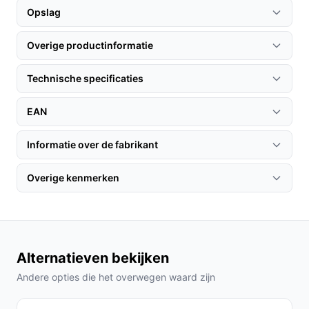
De installatie is eenvoudig en kan in een paar stappen
Opslag
worden uitgevoerd:
Overige productinformatie
Kies een geschikte locatie voor de camera met goed
zicht op de te beveiligen gebieden.
Technische specificaties
Bevestig de camera aan de muur met het bijgeleverde
montagemateriaal.
EAN
Verbind de camera met je WiFi-netwerk via de
Finexhome app.
Informatie over de fabrikant
Specificaties in mensentaal
Overige kenmerken
IP65-certificering:
Dit betekent dat de camera
bestand is tegen stof en water, waardoor hij ideaal
is voor buitengebruik.
PTZ-functies:
De camera biedt Pan, Tilt en Zoom
Alternatieven bekijken
functionaliteiten, waardoor je een groter gebied
Andere opties die het overwegen waard zijn
kunt monitoren zonder meerdere camera's te
hoeven installeren.