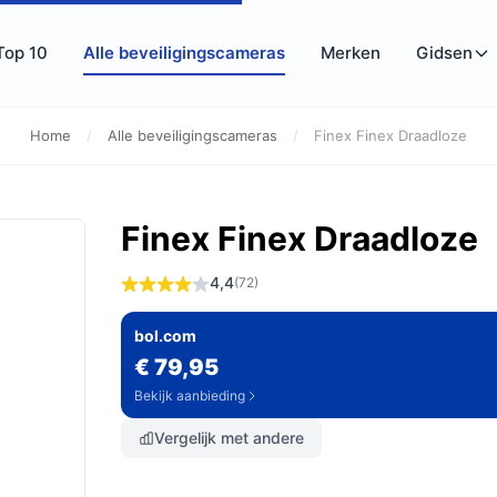
Top 10
Alle beveiligingscameras
Merken
Gidsen
Home
/
Alle beveiligingscameras
/
Finex Finex Draadloze
Finex Finex Draadloze
4,4
(72)
bol.com
€ 79,95
Bekijk aanbieding
Vergelijk met andere