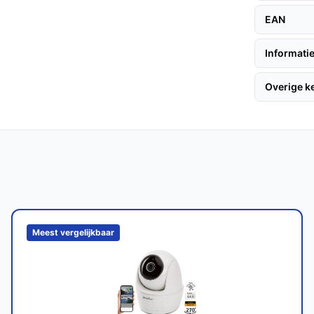
un je de camera eenvoudig richten op
EAN
e.
Informatie
Overige 
angdurig gebruik en kan bij goed onderhoud
en?
passingen, maar kan ook binnenshuis worden
e camera's?
Meest vergelijkbaar
iedt de Finex unieke functies zoals 360
, wat het een uitstekende keuze maakt.