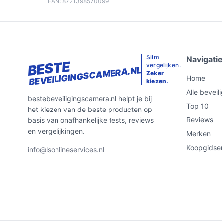
EAN: 8721398570099
Slim
Navigati
BESTE
vergelijken.
BEVEILIGINGSCAMERA.NL
Zeker
Home
kiezen.
Alle bevei
bestebeveiligingscamera.nl helpt je bij
Top 10
het kiezen van de beste producten op
Reviews
basis van onafhankelijke tests, reviews
en vergelijkingen.
Merken
Koopgidse
info@lsonlineservices.nl