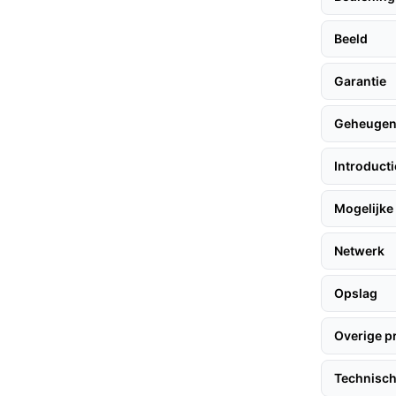
rofessional hoeft in te schakelen.
Beeld
a kosteloos gebruiken, wat op lange termijn
ndere aanbieders.
Garantie
Geheuge
halen, volgen hier enkele handige tips:
Introduct
 van je huis, bij voorkeur met een goed zicht
Mogelijke 
tagemateriaal.
Netwerk
 camera aan je wifi-netwerk te koppelen en
Opslag
Overige p
 bestand is tegen regen en stof, waardoor hij
Technisch