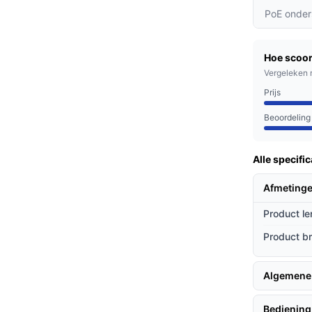
solutie en groothoeklens mis je geen enkel
PoE onder
chtzichtmodi ziet de camera ook in het
Hoe scoor
apen.
Vergeleken 
je direct een melding op je smartphone,
Prijs
 rondom je huis gebeurt.
Beoordeling
nnen en ondernemers die willen investeren in
Alle specific
f een drukke stad, met deze camera houd je de
Afmetinge
Product le
ieven
Product b
oor zijn unieke functies en gebruiksgemak:
mogelijkheid om elk hoekje in de gaten te
Algemene
den.
verde montagemateriaal is de camera snel en
Bediening