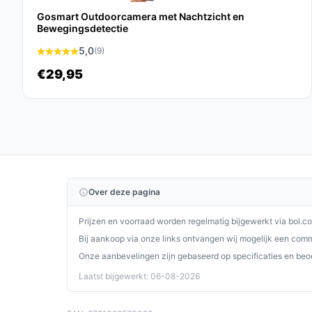
De Finex™ Beveiligingscamera Draadloos voor Bu
Gosmart Outdoorcamera met Nachtzicht en
gebruiksvriendelijke optie voor iedereen die zijn
Bewegingsdetectie
nachtzicht en realtime meldingen ben je altijd op
5,0
(9)
Ontdek alle specificaties en vergelijk prijzen o
€29,95
wat perfect past bij jouw behoeften!
Over deze pagina
Prijzen en voorraad worden regelmatig bijgewerkt via bol.c
Bij aankoop via onze links ontvangen wij mogelijk een commi
Onze aanbevelingen zijn gebaseerd op specificaties en beo
Laatst bijgewerkt: 06-08-2026