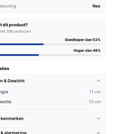
steuning
Nee
t dit product?
met 389 producten
Goedkoper dan 53%
Hoger dan 49%
aties
n & Gewicht
ngte
11 cm
reedte
10 cm
 kenmerken
 & alarmering