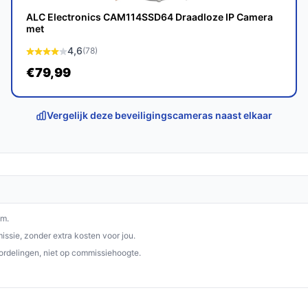
iten is een betrouwbare en
ALC Electronics CAM114SSD64 Draadloze IP Camera
 woning wil beveiligen. Met scherpe beelden,
met
 de hoogte van wat er rondom je huis gebeurt.
4,6
(78)
p bestebeveiligingscamera.nl. Kies bewust
€79,99
Vergelijk deze beveiligingscameras naast elkaar
om.
ssie, zonder extra kosten voor jou.
ordelingen, niet op commissiehoogte.