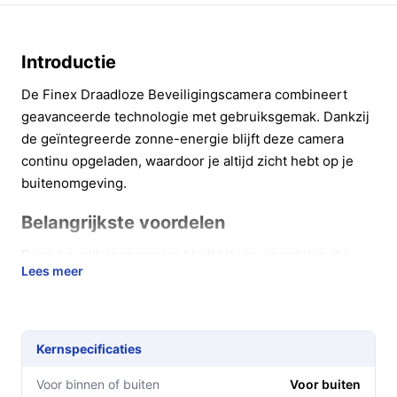
Introductie
De Finex Draadloze Beveiligingscamera combineert
geavanceerde technologie met gebruiksgemak. Dankzij
de geïntegreerde zonne-energie blijft deze camera
continu opgeladen, waardoor je altijd zicht hebt op je
buitenomgeving.
Belangrijkste voordelen
Deze beveiligingscamera biedt tal van voordelen die
Lees meer
jouw veiligheid verhogen en gebruiksgemak bieden:
Altijd opgeladen: Dankzij het zonnepaneel heb je
geen last van lege batterijen of kabels, wat zorgt
Kernspecificaties
voor een zorgeloze installatie.
Haarscherpe beelden: Met 2K Ultra HD-resolutie
Voor binnen of buiten
Voor buiten