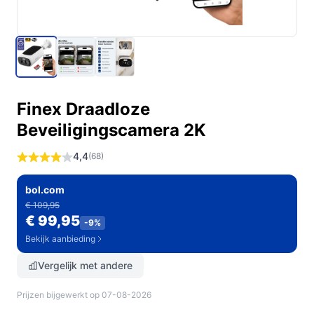
Finex Draadloze
Beveiligingscamera 2K
4,4
(68)
bol.com
€ 109,95
€ 99,95
-9%
Bekijk aanbieding
Vergelijk met andere
Prijzen bijgewerkt op 07-08-2026