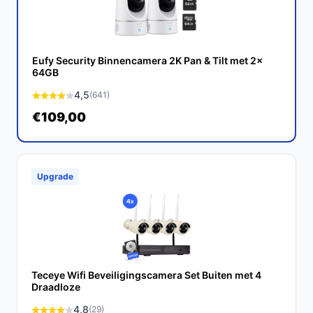
past bij jouw behoeften!
Eufy Security Binnencamera 2K Pan & Tilt met 2x
64GB
4,5
(641)
€109,00
Upgrade
Teceye Wifi Beveiligingscamera Set Buiten met 4
Draadloze
4,8
(29)