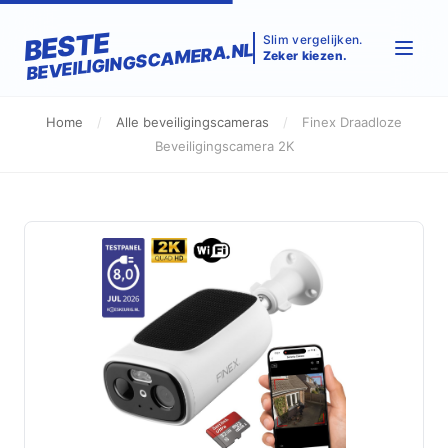
BESTE
Slim vergelijken.
BEVEILIGINGSCAMERA.NL
Zeker kiezen.
Home
/
Alle beveiligingscameras
/
Finex Draadloze
Beveiligingscamera 2K