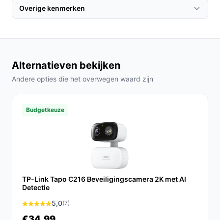
Waar let je op bij comfort? Kies voor een model
Overige kenmerken
met meegeleverde muurbeugel en eenvoudige
app-setup als je weinig installatietijd wilt; deze
camera wordt geleverd met montagemateriaal en
een muurbeugel.
Alternatieven bekijken
Waar let je op bij ruimtegebruik? Draadloze,
zonnegevoede camera's besparen ruimte en
Andere opties die het overwegen waard zijn
elektriciteitsbekabeling, maar vereisen een locatie
met voldoende zonlicht.
Budgetkeuze
Waar let je op bij prestaties? Resolution en
nachtzicht bepalen bruikbaarheid: dit model biedt
2K-beeld en infrarood nachtzicht voor zicht in het
donker.
Gebruik & tips
TP-Link Tapo C216 Beveiligingscamera 2K met AI
Detectie
Praktische, veilige tips voor plaatsing, gebruik en
onderhoud:
5,0
(7)
€34,99