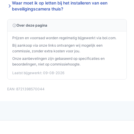
Waar moet ik op letten bij het installeren van een
de montageplek voldoende daglicht nodig heeft.
beveiligingscamera thuis?
Resolutie (2K Ultra HD):
Hogere beeldscherpte dan
standaard HD, nuttig voor herkenning van details
Over deze pagina
bij livebeeld en opnames.
Inclusief muurbeugel en montagemateriaal:
Je
Prijzen en voorraad worden regelmatig bijgewerkt via bol.com.
krijgt de bevestigingsmiddelen meegeleverd, wat
Bij aankoop via onze links ontvangen wij mogelijk een
installatie zonder extra onderdelen
commissie, zonder extra kosten voor jou.
vergemakkelijkt.
Onze aanbevelingen zijn gebaseerd op specificaties en
beoordelingen, niet op commissiehoogte.
Veelgestelde vragen
Laatst bijgewerkt: 09-08-2026
Is dit geschikt voor thuisgebruik / intensief gebruik /
dagelijks gebruik?
EAN: 8721398570044
Ja voor dagelijks thuisgebruik als je een losse
buitencamera zoekt die op zonne-energie draait en via
een app werkt. Controleer of de montageplek
voldoende zon opvangt en of je wifi-dekking daar sterk
genoeg is; het apparaat is niet uitbreidbaar volgens de