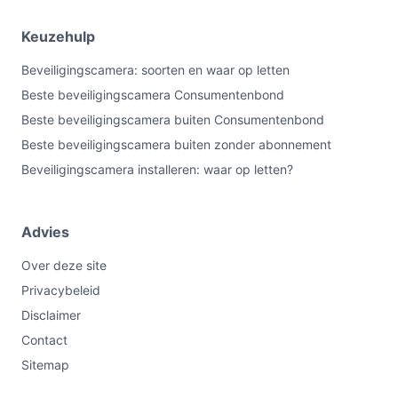
zelfstandige, draadloze buitencamera wilt met 2K-beeld,
zonne-energie en app-bediening. Minder geschikt als je
Keuzehulp
een uitbreidbaar systeem of expliciet een ingebouwde
Beveiligingscamera: soorten en waar op letten
microfoon nodig hebt; controleer die punten in de
Beste beveiligingscamera Consumentenbond
specificaties. Belangrijkste check: controleer of de
Beste beveiligingscamera buiten Consumentenbond
beoogde montageplek genoeg daglicht en stabiele wifi
heeft.
Beste beveiligingscamera buiten zonder abonnement
Beveiligingscamera installeren: waar op letten?
Bekijk varianten en actuele prijzen op
bestebeveiligingscamera.nl voordat je kiest.
Advies
Over deze site
Privacybeleid
Disclaimer
Contact
Sitemap