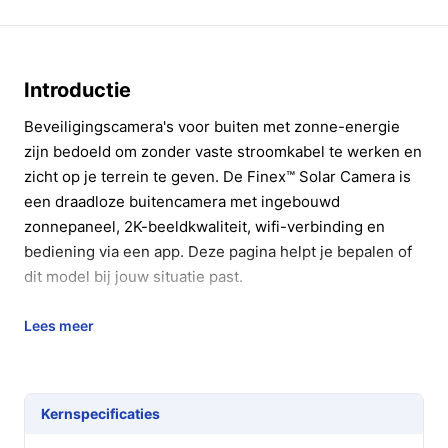
Introductie
Beveiligingscamera's voor buiten met zonne-energie
zijn bedoeld om zonder vaste stroomkabel te werken en
zicht op je terrein te geven. De Finex™ Solar Camera is
een draadloze buitencamera met ingebouwd
zonnepaneel, 2K-beeldkwaliteit, wifi-verbinding en
bediening via een app. Deze pagina helpt je bepalen of
dit model bij jouw situatie past.
In 20 seconden beslissen
Lees meer
Kopen als:
je een eenvoudige, volledig draadloze
buitencamera wilt die opgeladen wordt door
zonlicht en beelden via een app toont.
Kernspecificaties
Niet kopen als:
je een systeem wilt dat je later