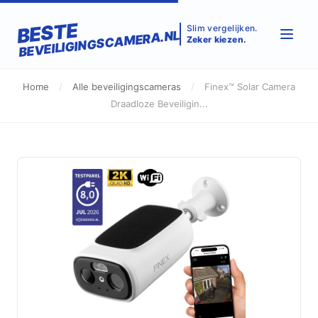
BESTE
Slim vergelijken.
BEVEILIGINGSCAMERA.NL
Zeker kiezen.
Home
/
Alle beveiligingscameras
/
Finex™ Solar Camera
Draadloze Beveiligin...