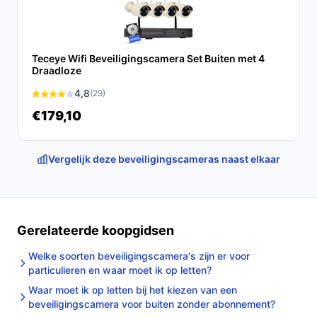
Belangrijkste stappen: monteer de camera met de
meegeleverde muurbeugel, richt de camera en verbind
via wifi met de FinexHome-app of de aangegeven app.
Teceye Wifi Beveiligingscamera Set Buiten met 4
Draadloze
Test livebeeld, meldingen en terugkijken via SD-kaart.
4,8
(29)
Concrete checks voor de handleiding/specs:
€179,10
Controleer of je wifi-netwerk compatibel is met het
apparaat (controleer band en beveiliging in de
Vergelijk deze beveiligingscameras naast elkaar
specificaties).
Bekijk in de specificaties welke SD-kaartgrootte en
-formaten worden ondersteund voordat je een
kaart koopt.
Gerelateerde koopgidsen
Specificaties in mensentaal
Welke soorten beveiligingscamera's zijn er voor
particulieren en waar moet ik op letten?
Voedingstype (zonne-energie):
De camera
Waar moet ik op letten bij het kiezen van een
gebruikt een ingebouwd zonnepaneel, praktisch
beveiligingscamera voor buiten zonder abonnement?
om geen stroomkabel te hoeven leggen; let op dat