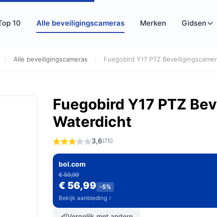
Top 10
Alle beveiligingscameras
Merken
Gidsen
/
Alle beveiligingscameras
/
Fuegobird Y17 PTZ Beveiligingscamera
Fuegobird Y17 PTZ Bev
Waterdicht
3,6
(75)
bol.com
€ 59,99
€ 56,99
-5%
Bekijk aanbieding
Vergelijk met andere