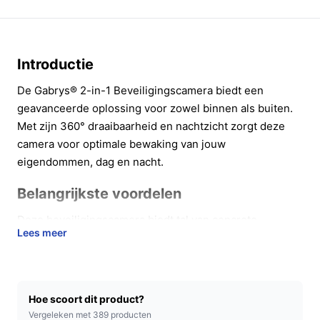
Introductie
De Gabrys® 2-in-1 Beveiligingscamera biedt een
geavanceerde oplossing voor zowel binnen als buiten.
Met zijn 360° draaibaarheid en nachtzicht zorgt deze
camera voor optimale bewaking van jouw
eigendommen, dag en nacht.
Belangrijkste voordelen
Deze beveiligingscamera biedt tal van concrete
Lees meer
voordelen die jouw veiligheid verhogen:
360° draaibaarheid:
Dankzij de volledige
draaibaarheid mis je geen enkel detail, ongeacht
Hoe scoort dit product?
de hoek. Dit betekent dat je de camera kunt
Vergeleken met 389 producten
afstemmen op de specifieke gebieden die je wilt