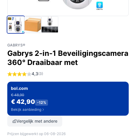
GABRYS®
Gabrys 2-in-1 Beveiligingscamera
360° Draaibaar met
4,3
(3)
bol.com
€ 48,90
€ 42,90
-12%
Bekijk aanbieding
Vergelijk met andere
Prijzen bijgewerkt op 06-08-2026