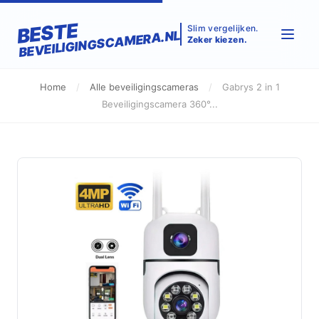
BESTE
Slim vergelijken.
BEVEILIGINGSCAMERA.NL
Zeker kiezen.
Home
/
Alle beveiligingscameras
/
Gabrys 2 in 1
Beveiligingscamera 360°...