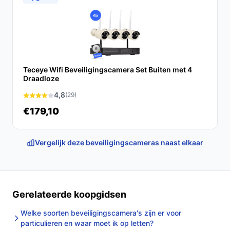
Installatie & setup
1. Plaats de camera op een geschikte locatie, zowel
binnen als buiten. Zorg ervoor dat de camera een goed
zicht heeft op de te bewaken gebieden.
Teceye Wifi Beveiligingscamera Set Buiten met 4
2. Sluit de camera aan op het stroomnet, zodat deze
Draadloze
continu operationeel blijft.
4,8
(29)
3. Volg de instructies in de app voor een snelle en
€179,10
eenvoudige installatie.
Specificaties in mensentaal
Vergelijk deze beveiligingscameras naast elkaar
4MP dubbele lens:
Dit zorgt voor hoge
beeldkwaliteit, wat essentieel is voor het
identificeren van details in beelden.
Bewegingsdetectie:
Ontvang meldingen bij
Gerelateerde koopgidsen
beweging, zodat je direct kunt reageren op
Welke soorten beveiligingscamera's zijn er voor
ongewenste situaties.
particulieren en waar moet ik op letten?