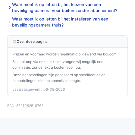
Waar moet ik op letten bij het kiezen van een
Veelgestelde vragen
beveiligingscamera voor buiten zonder abonnement?
Hoe lang gaat dit product mee?
Waar moet ik op letten bij het installeren van een
beveiligingscamera thuis?
De Gabrys® beveiligingscamera is ontworpen voor
langdurig gebruik, met een verwachte levensduur van
Over deze pagina
meerdere jaren, mits goed onderhouden.
Prijzen en voorraad worden regelmatig bijgewerkt via bol.com.
Is dit geschikt voor gebruik binnen en buiten?
Bij aankoop via onze links ontvangen wij mogelijk een
Ja, deze camera is speciaal ontworpen voor zowel
commissie, zonder extra kosten voor jou.
binnen- als buitentoepassingen, waardoor je
Onze aanbevelingen zijn gebaseerd op specificaties en
veelzijdigheid hebt in je beveiligingsoplossingen.
beoordelingen, niet op commissiehoogte.
Laatst bijgewerkt: 06-08-2026
Wat zijn de belangrijkste verschillen met andere
beveiligingscamera's?
EAN: 8721082518765
In vergelijking met andere camera's biedt de Gabrys®
unieke functies zoals tweerichtingsaudio en een 360°
draaibare lens, wat de gebruikservaring aanzienlijk
verbetert.