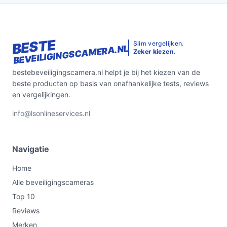
Conclusie
De Gabrys® 2-in-1 Beveiligingscamera is een
BESTE
Slim vergelijken.
BEVEILIGINGSCAMERA.NL
uitstekende keuze voor iedereen die zijn huis of
Zeker kiezen.
eigendommen wil beveiligen met geavanceerde
bestebeveiligingscamera.nl helpt je bij het kiezen van de
technologie. Met zijn veelzijdige functies en
beste producten op basis van onafhankelijke tests, reviews
gebruiksvriendelijke opzet, biedt deze camera een
en vergelijkingen.
betrouwbare oplossing voor jouw
beveiligingsbehoeften.
info@lsonlineservices.nl
Ontdek alle specificaties en vergelijk prijzen op
bestebeveiligingscamera.nl. Kies bewust wat perfect
Navigatie
past bij jouw behoeften!
Home
Alle beveiligingscameras
Top 10
Reviews
Merken