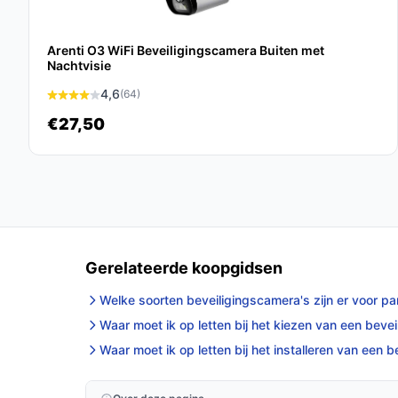
De Huisdiercamera van Dual R&D is een uitsteken
en woning wil beveiligen. Met gebruiksvriendelij
Arenti O3 WiFi Beveiligingscamera Buiten met
Nachtvisie
deze camera gemoedsrust.
4,6
(64)
Ontdek alle specificaties en vergelijk prijzen o
€27,50
wat perfect past bij jouw behoeften!
Gerelateerde koopgidsen
Welke soorten beveiligingscamera's zijn er voor par
Waar moet ik op letten bij het kiezen van een bev
Waar moet ik op letten bij het installeren van een 