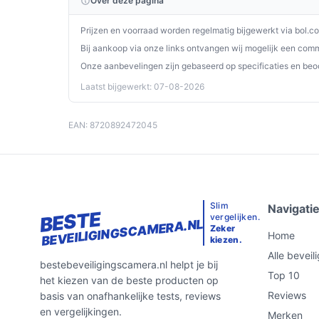
Over deze pagina
Prijzen en voorraad worden regelmatig bijgewerkt via bol.c
Bij aankoop via onze links ontvangen wij mogelijk een commi
Onze aanbevelingen zijn gebaseerd op specificaties en beo
Laatst bijgewerkt: 07-08-2026
EAN: 8720892472045
Slim
Navigati
BESTE
vergelijken.
BEVEILIGINGSCAMERA.NL
Zeker
Home
kiezen.
Alle bevei
bestebeveiligingscamera.nl helpt je bij
Top 10
het kiezen van de beste producten op
Reviews
basis van onafhankelijke tests, reviews
en vergelijkingen.
Merken