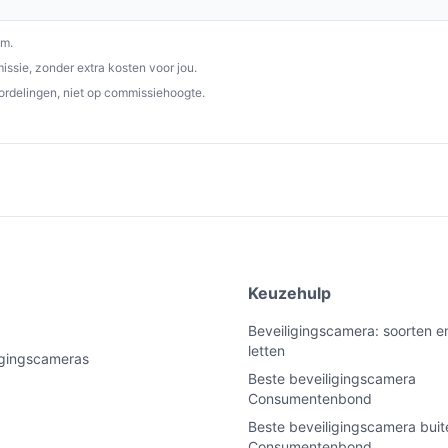
om.
ssie, zonder extra kosten voor jou.
ordelingen, niet op commissiehoogte.
e
Keuzehulp
Beveiligingscamera: soorten e
letten
ligingscameras
Beste beveiligingscamera
Consumentenbond
Beste beveiligingscamera buit
Consumentenbond