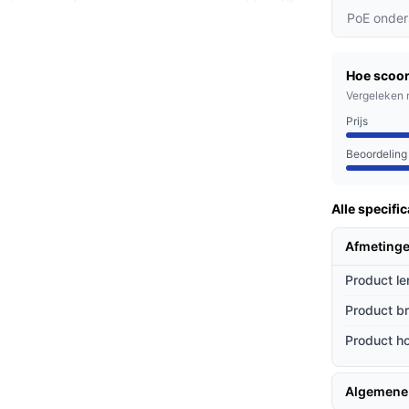
PoE onder
isdier door middel van audio. Spreek
ter zich op zijn gemak voelt.
Hoe scoor
tbaarheid in het donker, zodat je ook 's
Vergeleken 
Prijs
Beoordeling
ren die vaak van huis zijn, maar ook voor
j hun baby. De camera is een waardevolle
Alle specific
belangrijk vindt.
Afmetinge
ieven
Product le
king met andere modellen?
Product b
tot veel concurrenten, biedt deze camera een
Product h
gang tot beelden.
gen bij beweging of geluid, zodat je altijd op
Algemene
.