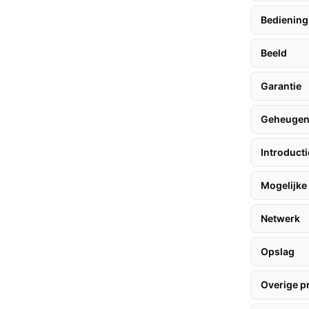
naliteiten zonder de hoge kosten van andere
Bediening
Beeld
Garantie
n hier enkele praktische tips:
Geheuge
ppen worden uitgevoerd:
Introduct
ugel op de gewenste locatie.
USB-voeding.
Mogelijke 
 om de camera met je WiFi-netwerk te
Netwerk
eldingen in via de app.
Opslag
Overige p
t dat de camera compatibel is met andere