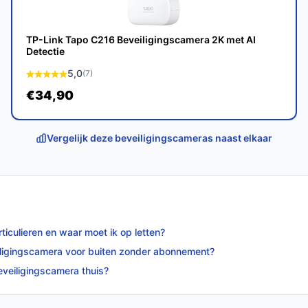
de keuze voor iedereen die zijn huisdieren
ke functies en een betrouwbare werking, biedt
TP-Link Tapo C216 Beveiligingscamera 2K met AI
Detectie
5,0
(7)
p bestebeveiligingscamera.nl. Kies bewust
€34,90
Vergelijk deze beveiligingscameras naast elkaar
ticulieren en waar moet ik op letten?
eiligingscamera voor buiten zonder abonnement?
beveiligingscamera thuis?