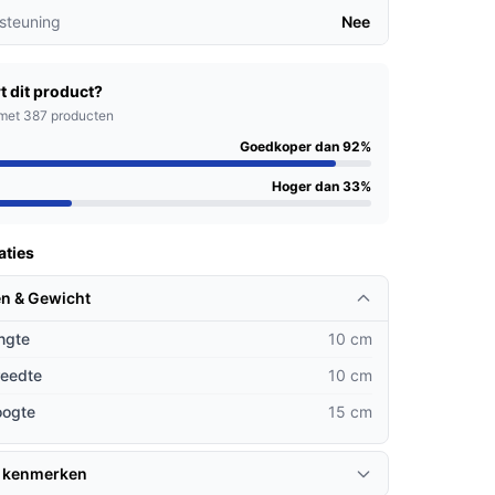
steuning
Nee
t dit product?
met 387 producten
Goedkoper dan 92%
Hoger dan 33%
aties
n & Gewicht
ngte
10 cm
reedte
10 cm
oogte
15 cm
 kenmerken