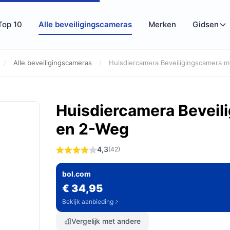
Top 10
Alle beveiligingscameras
Merken
Gidsen
/
Alle beveiligingscameras
/
Huisdiercamera Beveiligingscamera me
Huisdiercamera Beveil
en 2-Weg
4,3
(42)
bol.com
€ 34,95
Bekijk aanbieding
Vergelijk met andere