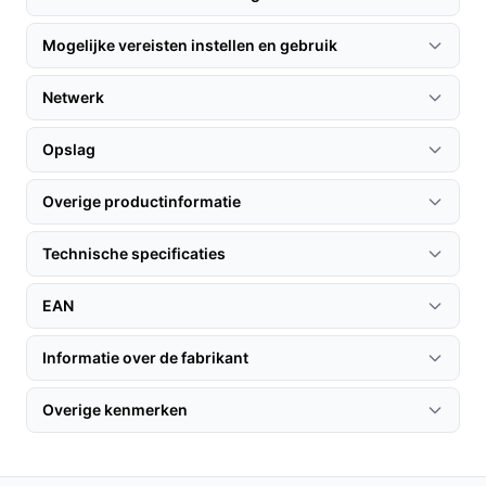
Om het meeste uit uw Imou Cruiser Dual te halen,
volgen hier enkele tips:
Mogelijke vereisten instellen en gebruik
Installatie & setup
Netwerk
1. Kies een geschikte locatie met een goed zicht op de
te beveiligen zones.
Opslag
2. Bevestig de camera met het meegeleverde
montagemateriaal.
Overige productinformatie
3. Sluit de camera aan op het netstroom en verbind
deze met uw Wi-Fi-netwerk via de Imou Life APP.
Technische specificaties
Specificaties in mensentaal
EAN
10MP-resolutie:
Dit betekent dat de beelden
scherp en gedetailleerd zijn, wat essentieel is voor
Informatie over de fabrikant
identificatie.
Overige kenmerken
2,4GHz Wi-Fi ondersteuning:
Zorgt voor een
stabiele verbinding, waardoor u altijd toegang
heeft tot de camera via uw smartphone.