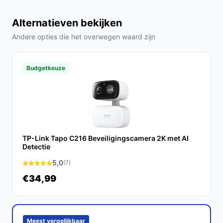
Veelgestelde vragen
Alternatieven bekijken
Hoe lang gaat dit product mee?
Andere opties die het overwegen waard zijn
De Imou Cruiser Dual is ontworpen voor langdurig
gebruik, met een levensduur van enkele jaren,
Budgetkeuze
afhankelijk van de omgevingsfactoren.
Is dit geschikt voor binnen- of buitentoepassing?
Deze camera is veelzijdig en geschikt voor zowel
binnen- als buitentoepassing, maar is speciaal
ontworpen voor buitengebruik.
TP-Link Tapo C216 Beveiligingscamera 2K met AI
Detectie
Wat zijn de belangrijkste verschillen met andere
5,0
(7)
camera's?
€34,99
De unieke combinatie van een dubbele lens, AI-detectie
en kleurennachtzicht maakt de Imou Cruiser Dual
superieur aan veel andere modellen.
Meest vergelijkbaar