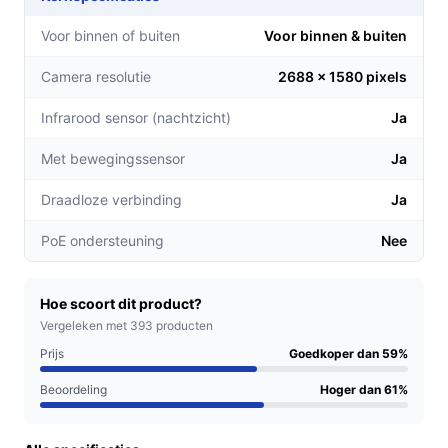
de gaten houden, ideaal voor grote tuinen of
ingangen.
Voor binnen of buiten
Voor binnen & buiten
Geavanceerde detectie:
Met AI-technologie kunt
Camera resolutie
2688 x 1580 pixels
u niet alleen mensen, maar ook voertuigen
nauwkeurig detecteren, waardoor ongewenste
Infrarood sensor (nachtzicht)
Ja
bezoekers tijdig worden herkend.
Kleurennachtzicht:
De Full Colour
Met bewegingssensor
Ja
nachtzichtfunctie maakt het mogelijk om ook in het
Draadloze verbinding
Ja
donker duidelijke beelden te krijgen, wat uw
veiligheid verhoogt.
PoE ondersteuning
Nee
Voor welke doelgroep?
De Imou Cruiser Dual is geschikt voor huiseigenaren die
Hoe scoort dit product?
hun woning willen beveiligen, maar ook voor kleine
Vergeleken met 393 producten
bedrijven die toezicht willen houden op hun terrein. Het
Prijs
Goedkoper dan 59%
gebruiksgemak maakt het ideaal voor iedereen,
Beoordeling
Hoger dan 61%
ongeacht technische vaardigheden.
Praktische voordelen t.o.v. alternatieven