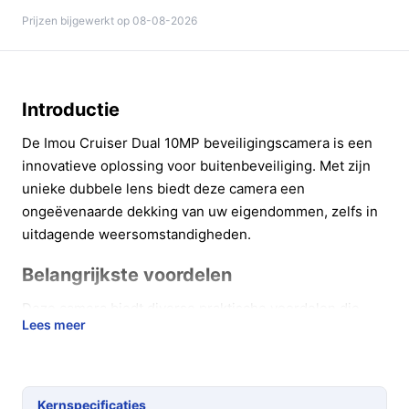
Prijzen bijgewerkt op 08-08-2026
Introductie
De Imou Cruiser Dual 10MP beveiligingscamera is een
innovatieve oplossing voor buitenbeveiliging. Met zijn
unieke dubbele lens biedt deze camera een
ongeëvenaarde dekking van uw eigendommen, zelfs in
uitdagende weersomstandigheden.
Belangrijkste voordelen
Deze camera biedt diverse praktische voordelen die
Lees meer
bijdragen aan uw gemoedsrust.
Uitgebreide dekking:
Dankzij de 360° rotatie en
de dubbele lens kunt u twee gebieden tegelijk in
Kernspecificaties