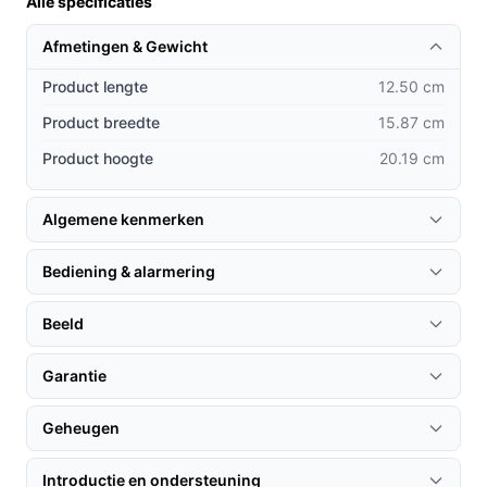
Alle specificaties
Deze camera onderscheidt zich door zijn unieke
Afmetingen & Gewicht
functies en gebruiksgemak:
Product lengte
12.50 cm
Dubbele lens:
In tegenstelling tot veel
Product breedte
15.87 cm
concurrenten biedt deze camera een 5MP vaste
lens en een 5MP pan-tilt lens voor een breder
Product hoogte
20.19 cm
gezichtsveld.
Real-time communicatie:
Met de geïntegreerde
Algemene kenmerken
microfoon en luidspreker kunt u direct
communiceren via de camera, wat bijdraagt aan
Bediening & alarmering
een snellere reactie op verdachte activiteiten.
Robuuste constructie:
Met een IP66-certificering
Beeld
is deze camera bestand tegen regen, stof en
extreme temperaturen, wat zorgt voor een langere
Garantie
levensduur.
Geheugen
Gebruik & praktische tips
Introductie en ondersteuning