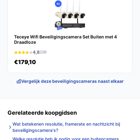
uitstekende oplossing biedt voor binnenbewaking. Met
zijn hoogwaardige functies en voordelen is deze camera
een waardevolle aanvulling voor jouw huis.
Ontdek alle specificaties en vergelijk prijzen op
Teceye Wifi Beveiligingscamera Set Buiten met 4
bestebeveiligingscamera.nl. Kies bewust wat perfect
Draadloze
past bij jouw behoeften!
4,8
(29)
€179,10
Vergelijk deze beveiligingscameras naast elkaar
Gerelateerde koopgidsen
Wat betekenen resolutie, framerate en nachtzicht bij
beveiligingscamera's?
Welke resolutie heb ik nodig voor een buitencamera