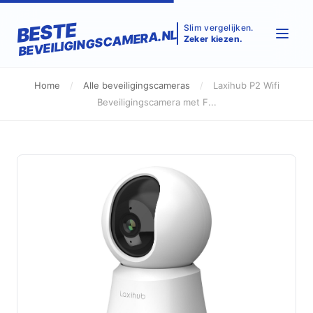
BESTE
Slim vergelijken.
BEVEILIGINGSCAMERA.NL
Zeker kiezen.
Home
/
Alle beveiligingscameras
/
Laxihub P2 Wifi
Beveiligingscamera met F...