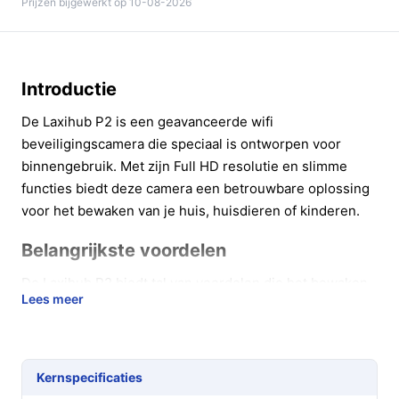
Prijzen bijgewerkt op 10-08-2026
Introductie
De Laxihub P2 is een geavanceerde wifi
beveiligingscamera die speciaal is ontworpen voor
binnengebruik. Met zijn Full HD resolutie en slimme
functies biedt deze camera een betrouwbare oplossing
voor het bewaken van je huis, huisdieren of kinderen.
Belangrijkste voordelen
De Laxihub P2 biedt tal van voordelen die het bewaken
Lees meer
van je omgeving eenvoudiger en veiliger maken:
360-graden zicht:
Met een pan-tilt-functie van
355° horizontaal en 75° verticaal kun je elk deel
Kernspecificaties
van de ruimte gemakkelijk in de gaten houden.