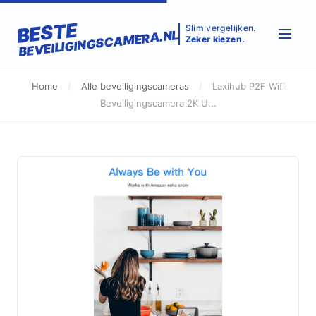
BESTE
Slim vergelijken.
BEVEILIGINGSCAMERA.NL
Zeker kiezen.
Home
/
Alle beveiligingscameras
/
Laxihub P2F Wifi
Beveiligingscamera 2K U...