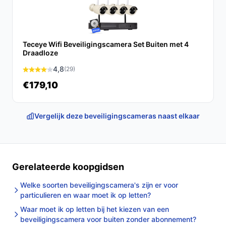
Samenvattend is de Laxihub P2F een veelzijdige en
gebruiksvriendelijke beveiligingscamera die je
gemoedsrust biedt, of je nu thuis bent of onderweg. Met
zijn geavanceerde functies en hoge beeldkwaliteit is het
Teceye Wifi Beveiligingscamera Set Buiten met 4
een slimme investering voor iedereen die zijn huis
Draadloze
veilig en onder controle wil houden.
4,8
(29)
€179,10
Ontdek alle specificaties en vergelijk prijzen op
bestebeveiligingscamera.nl. Kies bewust wat perfect
past bij jouw behoeften!
Vergelijk deze beveiligingscameras naast elkaar
Gerelateerde koopgidsen
Welke soorten beveiligingscamera's zijn er voor
particulieren en waar moet ik op letten?
Waar moet ik op letten bij het kiezen van een
beveiligingscamera voor buiten zonder abonnement?