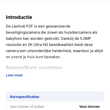
Introductie
De Laxihub P2F is een geavanceerde
beveiligingscamera die zowel als huisdiercamera als
babyfoon kan worden gebruikt. Dankzij de 5.0MP
resolutie en 2K Ultra HD beeldkwaliteit biedt deze
camera een uitzonderlijke helderheid, waardoor je altijd
en overal je huis kunt bewaken.
Belangrijkste voordelen
Lees meer
Met de Laxihub P2F haal je een veelzijdige camera in
huis die niet alleen je eigendommen beschermt, maar
ook zorgt voor gemoedsrust. Hier zijn enkele
belangrijke voordelen:
Kernspecificaties
Uitstekende beeldkwaliteit:
De 5MP resolutie
Voor binnen of buiten
Voor binnen