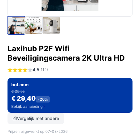
Laxihub P2F Wifi
Beveiligingscamera 2K Ultra HD
4,5
(112)
bol.com
€ 39,95
€ 29,40
-26%
Bekijk aanbieding
Vergelijk met andere
Prijzen bijgewerkt op 07-08-2026