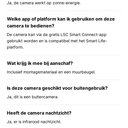
Ja, de camera werkt op zonne-energie.
bijbehorende app. De camera heeft een zichtbare
microfoon en ingebouwde speakers, zodat je geluid
kunt horen en spreken via de app. Er is een
Welke app of platform kan ik gebruiken om deze
camera te bedienen?
infraroodsensor voor nachtzicht en een
bewegingssensor die meldingen kan triggeren. De
De camera kan via de gratis LSC Smart Connect-app
IP65‑rating betekent dat het apparaat is ontworpen om
gebruikt worden en is compatibel met het Smart Life-
in buitensituaties te worden toegepast.
platform.
Belangrijkste voordelen
Wat krijg ik mee bij aanschaf?
De voordelen hieronder zijn vanuit gebruiksperspectief
Inclusief montagemateriaal en een muurbeugel.
beschreven en gebaseerd op de aangegeven
specificaties.
Is deze camera geschikt voor buitengebruik?
Zelfvoorzienende voeding: zonne-energie
Ja, dit is een buitencamera.
vermindert de noodzaak voor bekabeling naar
stroompunten, wat montage op plekken zonder
Heeft de camera nachtzicht?
stroomaansluiting eenvoudiger maakt.
Ja, er is infrarood nachtzicht.
Direct contact mogelijk: de combinatie van