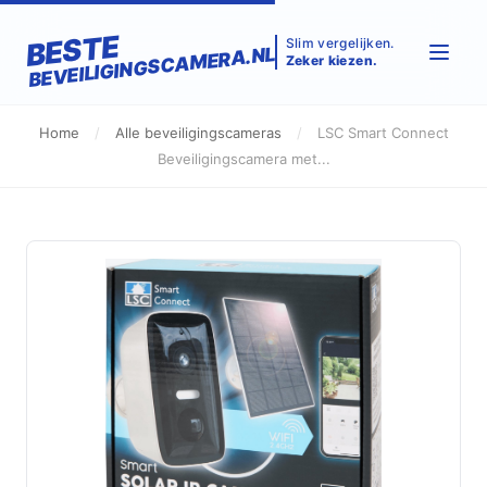
BESTE
Slim vergelijken.
BEVEILIGINGSCAMERA.NL
Zeker kiezen.
Home
/
Alle beveiligingscameras
/
LSC Smart Connect
Beveiligingscamera met...