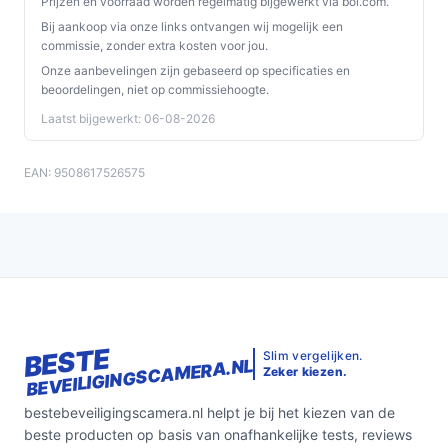
Wi‑Fi‑verbinding en de audiofunctie via de app.
Prijzen en voorraad worden regelmatig bijgewerkt via bol.com.
Raadpleeg de handleiding voor montage- en
Bij aankoop via onze links ontvangen wij mogelijk een
commissie, zonder extra kosten voor jou.
reinigingsaanwijzingen.
Onze aanbevelingen zijn gebaseerd op specificaties en
Wat is de belangrijkste afweging bij dit type product?
beoordelingen, niet op commissiehoogte.
Laatst bijgewerkt: 06-08-2026
De hoofdafweging is flexibiliteit versus functie: zonne-
energie maakt plaatsing flexibel zonder stroomkabel,
maar vereist voldoende zonlicht; daarnaast biedt deze
EAN: 9508617526575
camera basisfuncties zoals nachtzicht en
tweerichtingsaudio, maar geen uitgebreide extra
IP‑camera functies.
Conclusie
De LSC smart connect solar camera is een merkloos
BESTE
buitenmodel op zonne-energie met Wi‑Fi‑koppeling
Slim vergelijken.
BEVEILIGINGSCAMERA.NL
Zeker kiezen.
naar het Smart Life‑platform, nachtzicht,
bewegingssensor en tweerichtingsaudio. Kies dit model
bestebeveiligingscamera.nl helpt je bij het kiezen van de
als je flexibiliteit in plaatsing wilt zonder stroomkabel en
beste producten op basis van onafhankelijke tests, reviews