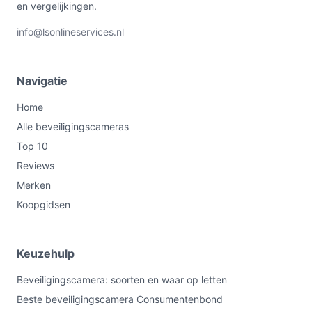
je Wi‑Fi en app‑gebruik overeenkomen. Kies niet als je
en vergelijkingen.
uitgebreide IP‑camera functies of merkondersteuning
info@lsonlineservices.nl
nodig hebt; controleer in die gevallen de specificaties.
Bekijk varianten en actuele prijzen op
Navigatie
bestebeveiligingscamera.nl voordat je kiest.
Home
Alle beveiligingscameras
Top 10
Reviews
Merken
Koopgidsen
Keuzehulp
Beveiligingscamera: soorten en waar op letten
Beste beveiligingscamera Consumentenbond