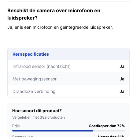
zichtbare microfoon en geïntegreerde speakers
Beschikt de camera over microfoon en
maakt tweerichtingscommunicatie mogelijk via de
luidspreker?
app.
Eenvoudige app‑toegang: koppeling aan het Smart
Ja, er is een microfoon en geïntegreerde luidspreker.
Life‑platform betekent dat je via die app
livebeelden en meldingen kunt beheren
(controleer of de app past bij jouw smartphone).
Kernspecificaties
Voor wie is dit geschikt?
Infrarood sensor (nachtzicht)
Ja
Geschikt voor particulieren die een buitencamera willen
die zonder vaste stroomkabel geplaatst kan worden,
Met bewegingssensor
Ja
mensen die een app‑gestuurde camera willen met
Draadloze verbinding
Ja
tweerichtingsaudio en locaties waar IP65‑bescherming
volstaat. Ook handig voor gebruikers die montage met
bijgeleverd materiaal willen uitvoeren.
Hoe scoort dit product?
Vergeleken met 389 producten
Voor wie is dit minder geschikt?
Prijs
Goedkoper dan 72%
Als je uitgebreide IP‑camera functies verwacht, zoals
Beoordeling
Hoger dan 61%