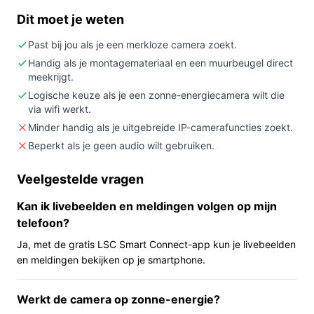
Dit moet je weten
Kopen als:
je een buitencamera wilt die op zonne-
energie werkt, eenvoudig via een app bereikbaar is
Past bij jou als je een merkloze camera zoekt.
en je een installatie met muurbeugel wilt.
Handig als je montagemateriaal en een muurbeugel direct
meekrijgt.
Niet kopen als:
je expliciet extra IP‑camera functies
of merkondersteuning nodig hebt; de specificaties
Logische keuze als je een zonne-energiecamera wilt die
via wifi werkt.
geven aan dat er geen extra IP‑camera functies zijn
Minder handig als je uitgebreide IP-camerafuncties zoekt.
en het product is merkloos.
Beperkt als je geen audio wilt gebruiken.
Belangrijkste check:
controleer of je locatie
voldoende zonlicht krijgt en of je Wi‑Fi en de Smart
Veelgestelde vragen
Life‑app op jouw telefoon werken met deze
camera.
Kan ik livebeelden en meldingen volgen op mijn
telefoon?
Wat je in de praktijk merkt
Ja, met de gratis LSC Smart Connect-app kun je livebeelden
In gebruik hangt de camera buiten met de
en meldingen bekijken op je smartphone.
meegeleverde muurbeugel en gebruikt zonne-energie
als voeding. Je koppelt de camera via Wi‑Fi aan het
Werkt de camera op zonne-energie?
Smart Life‑platform en bedient of bekijkt beelden via de