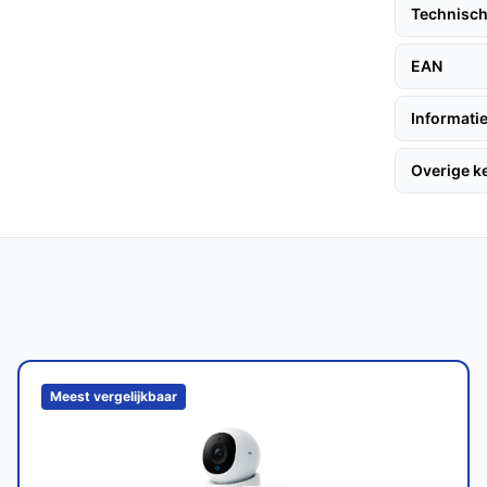
aarheid in buitenomgevingen.
Technisch
EAN
Informatie
scamera is minimaal 3 tot 5 jaar bij normaal
en zorgvuldigheid van installatie.
Overige 
ngebruik met een IP65-certificering, wat
e camera's?
is SmartLife een superieure beeldkwaliteit en
en op functionaliteit zoals nachtzicht en
Meest vergelijkbaar