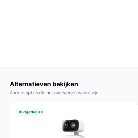
bijdraagt aan de duurzaamheid en betrouwb
Veelgestelde vragen
Hoe lang gaat dit product mee?
De verwachte levensduur van de Nedis beveiliging
gebruik, afhankelijk van de weersomstandigheden 
Is dit geschikt voor buitengebruik?
Ja, deze camera is speciaal ontworpen voor buite
betekent dat hij bestand is tegen regen en stof.
Alternatieven bekijken
Wat zijn de belangrijkste verschillen met ander
Andere opties die het overwegen waard zijn
In vergelijking met andere camera's biedt de Ned
gebruiksvriendelijke installatie, zonder in te boet
Budgetkeuze
bewegingsdetectie.
Conclusie