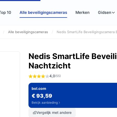
Top 10
Alle beveiligingscameras
Merken
Gidsen
/
Alle beveiligingscameras
/
Nedis SmartLife Beveiligingscamera B
Nedis SmartLife Bevei
Nachtzicht
4,0
(55)
bol.com
€ 93,59
Bekijk aanbieding
Vergelijk met andere