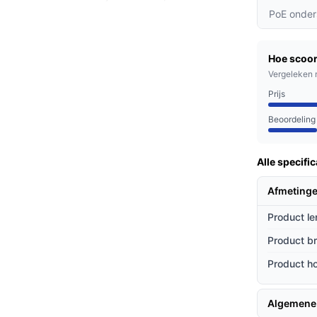
tenissen.
PoE onder
ra waarschuwt je direct bij beweging,
activiteiten.
Hoe scoor
 floodlight en nachtzicht technologie, heb je
Vergeleken 
ng, wat de veiligheid verhoogt.
Prijs
Beoordeling
un eigendommen willen beschermen, maar ook
gen. Of je nu een tuin, oprit of
Alle specific
 de juiste oplossing.
Afmetinge
ieven
Product le
 uniek ten opzichte van andere modellen op
Product b
Product h
verde muurbeugel en montagemateriaal is de
Algemene
amera is bestand tegen verschillende