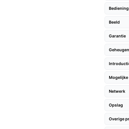
is voor buitengebruik.
Bediening
USB-voeding, wat zorgt voor een stabiele en
Beeld
Garantie
halen, volgen hier enkele praktische tips:
Geheuge
Introduct
op de te beveiligen gebieden.
montagemateriaal.
Mogelijke 
rbind deze met je WiFi-netwerk via de Nedis
Netwerk
Opslag
kunt bekijken met een hoge
 veiligheidsdoeleinden.
Overige p
 aan dat de camera stof- en waterdicht is, wat