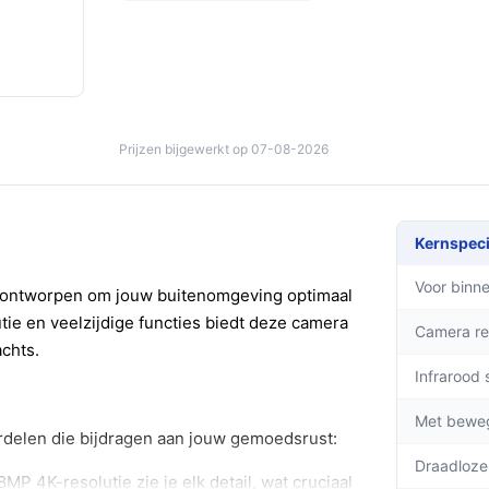
Prijzen bijgewerkt op 07-08-2026
Kernspeci
Voor binne
s ontworpen om jouw buitenomgeving optimaal
ie en veelzijdige functies biedt deze camera
Camera re
achts.
Infrarood 
Met bewe
rdelen die bijdragen aan jouw gemoedsrust:
Draadloze
MP 4K-resolutie zie je elk detail, wat cruciaal