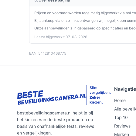
Over deze pagina
Prijzen en voorraad worden regelmatig bijgewerkt via bol.c
Bij aankoop via onze links ontvangen wij mogelijk een commi
Onze aanbevelingen zijn gebaseerd op specificaties en beo
Laatst bijgewerkt: 07-08-2026
EAN: 5412810468775
Slim
Navigati
BESTE
vergelijken.
BEVEILIGINGSCAMERA.NL
Zeker
Home
kiezen.
Alle bevei
bestebeveiligingscamera.nl helpt je bij
Top 10
het kiezen van de beste producten op
Reviews
basis van onafhankelijke tests, reviews
en vergelijkingen.
Merken