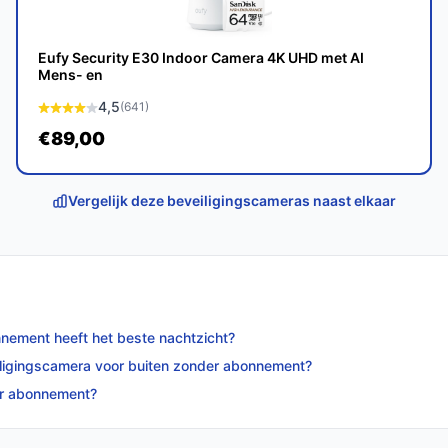
 een uitstekende keuze voor iedereen die
et zijn geavanceerde functies en robuuste
 nodig hebt.
Eufy Security E30 Indoor Camera 4K UHD met AI
Mens- en
p bestebeveiligingscamera.nl. Kies bewust
4,5
(641)
€89,00
Vergelijk deze beveiligingscameras naast elkaar
nement heeft het beste nachtzicht?
eiligingscamera voor buiten zonder abonnement?
er abonnement?