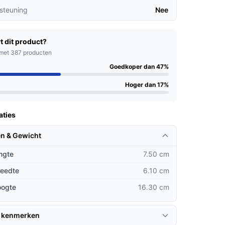
steuning
Nee
t dit product?
met 387 producten
Goedkoper dan 47%
Hoger dan 17%
aties
n & Gewicht
ngte
7.50 cm
reedte
6.10 cm
oogte
16.30 cm
 kenmerken