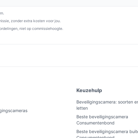
om.
ssie, zonder extra kosten voor jou.
ordelingen, niet op commissiehoogte.
e
Keuzehulp
Beveiligingscamera: soorten e
letten
ligingscameras
Beste beveiligingscamera
Consumentenbond
Beste beveiligingscamera buit
Consumentenbond