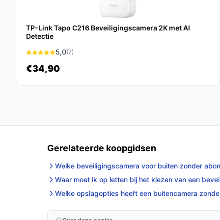
De Nedis SmartLife Beveiligingscamera Buiten is
waarde hecht aan veiligheid en gebruiksgemak. M
ontwerp biedt deze camera de bescherming die je
TP-Link Tapo C216 Beveiligingscamera 2K met AI
Detectie
Ontdek alle specificaties en vergelijk prijzen o
5,0
(7)
wat perfect past bij jouw behoeften!
€34,90
Gerelateerde koopgidsen
Welke beveiligingscamera voor buiten zonder abon
Waar moet ik op letten bij het kiezen van een bev
Welke opslagopties heeft een buitencamera zond