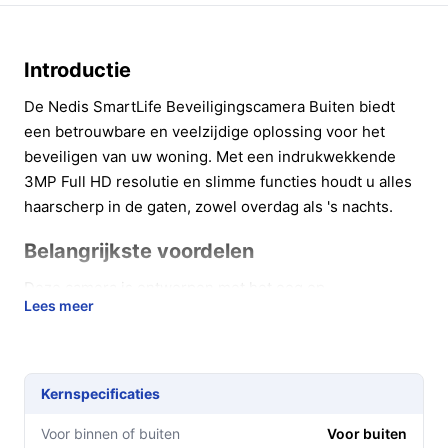
Introductie
De Nedis SmartLife Beveiligingscamera Buiten biedt
een betrouwbare en veelzijdige oplossing voor het
beveiligen van uw woning. Met een indrukwekkende
3MP Full HD resolutie en slimme functies houdt u alles
haarscherp in de gaten, zowel overdag als 's nachts.
Belangrijkste voordelen
Deze camera is ontworpen met het oog op
Lees meer
gebruiksgemak en effectieve beveiliging. Hier zijn
enkele voordelen:
Haarscherpe beelden:
Dankzij de 3MP resolutie
Kernspecificaties
geniet u van gedetailleerde beelden, zelfs in
uitdagende lichtomstandigheden.
Voor binnen of buiten
Voor buiten