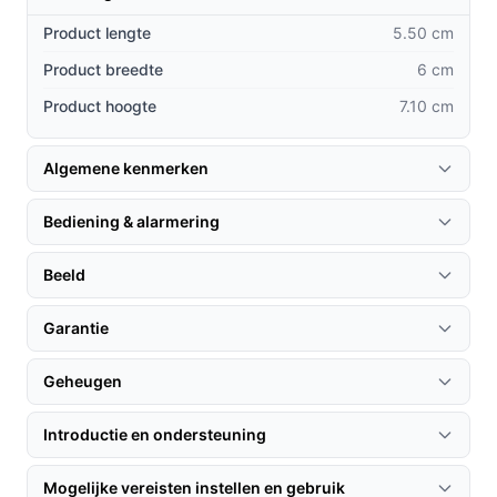
opzichte van andere beveiligingscamera's?
Product lengte
5.50 cm
Kleurennachtzicht:
In tegenstelling tot veel andere
Product breedte
6 cm
modellen biedt deze camera kleurennachtzicht,
Product hoogte
7.10 cm
waardoor u meer details kunt zien in het donker.
Compact ontwerp:
De kleine afmetingen maken
het mogelijk om de camera discreet te plaatsen,
Algemene kenmerken
zonder in te boeten op functionaliteit.
Bediening & alarmering
Integratie met SmartLife:
De camera kan
eenvoudig worden gekoppeld aan andere Nedis
Beeld
SmartLife producten voor een compleet
beveiligingssysteem.
Garantie
Gebruik & praktische tips
Geheugen
Om het meeste uit uw Nedis camera te halen, volgt u
deze tips:
Introductie en ondersteuning
Installatie & setup
Mogelijke vereisten instellen en gebruik