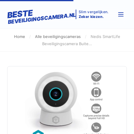
BESTE
Slim vergelijken.
BEVEILIGINGSCAMERA.NL
Zeker kiezen.
Home
/
Alle beveiligingscameras
/
Nedis SmartLife
Beveiligingscamera Buite...