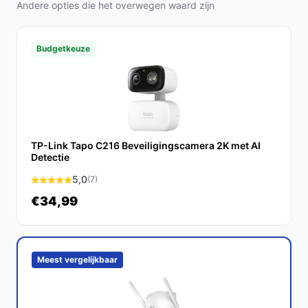
Andere opties die het overwegen waard zijn
buitengebruik en ideaal voor het bewaken vantuinen,
opritten en andere buitenruimtes.
Budgetkeuze
Wat zijn de belangrijkste verschillen met andere
beveiligingscamera's?
De Nedis camera onderscheidt zich door zijn hoge
resolutie, uitstekende nachtzichtcapaciteiten en de
mogelijkheid tot tweerichtingscommunicatie, wat niet bij
TP-Link Tapo C216 Beveiligingscamera 2K met AI
alle modellen te vinden is.
Detectie
Conclusie
5,0
(7)
€34,99
De Nedis SmartLife Camera voor Buiten is een
uitstekende keuze voor wie op zoek is naar een
betrouwbare en gebruiksvriendelijke
beveiligingsoplossing. Met zijn hoogwaardige functies
Meest vergelijkbaar
en eenvoudige installatie biedt deze camera de perfecte
bescherming voor uw buitenruimtes.