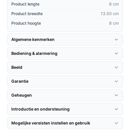
Met de geïntegreerde spreker kunt u op afstand
Product lengte
8 cm
communiceren, wat niet altijd mogelijk is bij andere
Product breedte
13.50 cm
modellen.
Product hoogte
8 cm
De optie voor cloudopslag biedt extra veiligheid
voor uw beelden, wat niet standaard is bij alle
camera's.
Algemene kenmerken
Gebruik & praktische tips
Bediening & alarmering
Om het meeste uit uw Nedis SmartLife Camera te halen,
Beeld
volgen hier enkele handige tips:
Installatie & setup
Garantie
1. Bevestig de camera met de meegeleverde
Geheugen
muurbeugel aan de gewenste locatie.
Introductie en ondersteuning
2. Sluit de camera aan op een 12V DC voedingsbron.
3. Volg de instructies in de snelle startgids om de
Mogelijke vereisten instellen en gebruik
camera te verbinden met uw Wi-Fi-netwerk.