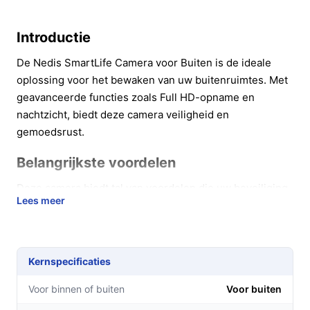
Introductie
De Nedis SmartLife Camera voor Buiten is de ideale
oplossing voor het bewaken van uw buitenruimtes. Met
geavanceerde functies zoals Full HD-opname en
nachtzicht, biedt deze camera veiligheid en
gemoedsrust.
Belangrijkste voordelen
Deze camera biedt tal van voordelen die uw beveiliging
Lees meer
verbeteren:
Full HD-resolutie van 1080p voor scherpe en
gedetailleerde beelden, waardoor u alles helder
Kernspecificaties
kunt zien.
Nachtzicht tot 15 meter, zodat u ook in het donker
Voor binnen of buiten
Voor buiten
niets mist.