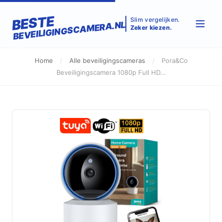
BESTE
Slim vergelijken.
BEVEILIGINGSCAMERA.NL
Zeker kiezen.
Home
/
Alle beveiligingscameras
/
Pora&Co
Beveiligingscamera 1080p Full HD...