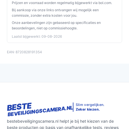
GHz of 5 GHz Wi‑Fi vereist/ondersteunt.
Prijzen en voorraad worden regelmatig bijgewerkt via bol.com.
Controleer of een netadapter en voldoende lange
Bij aankoop via onze links ontvangen wij mogelijk een
USB-kabel worden meegeleverd, of dat je die apart
commissie, zonder extra kosten voor jou.
moet aanschaffen.
Onze aanbevelingen zijn gebaseerd op specificaties en
beoordelingen, niet op commissiehoogte.
Specificaties in mensentaal
Laatst bijgewerkt: 09-08-2026
PTZ-camera:
kan draaien en kantelen, zodat je
met één camera meerdere hoeken kunt bekijken
EAN: 8720828191354
zonder hem te verplaatsen.
Voedingstype: USB:
de camera werkt via USB-
voeding; zorg voor een geschikte voeding en
voldoende kabelbereik op de montageplek.
IP‑waarde 2:
bedoeld voor binnengebruik—niet
geschikt om buiten te plaatsen of in natte ruimtes
zonder extra bescherming.
BESTE
Slim vergelijken.
BEVEILIGINGSCAMERA.NL
Zeker kiezen.
Veelgestelde vragen
bestebeveiligingscamera.nl helpt je bij het kiezen van de
Is dit geschikt voor thuisgebruik / intensief gebruik /
beste producten op basis van onafhankelijke tests, reviews