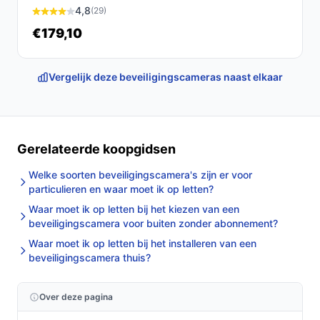
4,8
(29)
Houd de camera uit de buurt van direct zonlicht en
€179,10
vochtige plekken; de IP‑waarde 2 geeft aan dat hij
niet ontworpen is voor buitengebruik of natte
ruimtes.
Vergelijk deze beveiligingscameras naast elkaar
Controleer regelmatig de montage en
voedingstekens; zorg dat de ingebouwde speakers
vrij zijn van stof voor goede geluidsuitvoer.
Gerelateerde koopgidsen
Installatie & eerste gebruik
Hoofdlijnen: kies een montageplek, gebruik de
Welke soorten beveiligingscamera's zijn er voor
particulieren en waar moet ik op letten?
meegeleverde muurbeugel en montagemateriaal, sluit
de camera aan op USB-voeding en volg de instructies in
Waar moet ik op letten bij het kiezen van een
beveiligingscamera voor buiten zonder abonnement?
de Tuya-app om verbinding met je Wi‑Fi-netwerk te
Waar moet ik op letten bij het installeren van een
maken en basisinstellingen in te stellen.
beveiligingscamera thuis?
Twee concrete checks voor de handleiding/specs:
Over deze pagina
Controleer in de specificaties of de camera 2,4