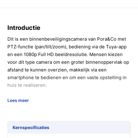
Introductie
Dit is een binnenbeveiligingscamera van Pora&Co met
PTZ-functie (pan/tilt/zoom), bediening via de Tuya-app
en een 1080p Full HD beeldresolutie. Mensen kiezen
voor dit type camera om een groter binnenoppervlak op
afstand te kunnen overzien, makkelijk via een
smartphone te bedienen en om een vaste opstelling in
huis te realiseren.
In 20 seconden beslissen
Lees meer
Kopen als:
je een binnencamera wilt met
draaien/kantelen op afstand, Wi‑Fi-bediening via
de Tuya-app en ingebouwde speakers, en je de
Kernspecificaties
camera aan een muur of plafond wilt monteren