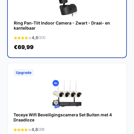
Ontdek alle specificaties en vergelijk prijzen op
bestebeveiligingscamera.nl. Kies bewust wat perfect
past bij jouw behoeften!
Ring Pan-Tilt Indoor Camera - Zwart - Draai- en
kantelbaar
4,6
(33)
€69,99
Upgrade
Teceye Wifi Beveiligingscamera Set Buiten met 4
Draadloze
4,8
(29)