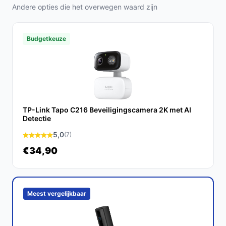
Andere opties die het overwegen waard zijn
Is dit geschikt voor gebruik binnen en buiten?
Ja, de Protectly® Beveiligingscamera is ontworpen voor
Budgetkeuze
zowel binnen- als buitentoepassingen.
Wat zijn de belangrijkste verschillen met andere
merken?
De combinatie van 2K beeldkwaliteit, draadloze
installatie en een bijgeleverde SD-kaart maakt deze
TP-Link Tapo C216 Beveiligingscamera 2K met AI
Detectie
camera uniek ten opzichte van concurrenten.
5,0
(7)
Conclusie
€34,90
Met de Protectly® Beveiligingscamera Draadloos Buiten
ben je verzekerd van een veilige en gemakkelijke
manier om jouw omgeving in de gaten te houden. Deze
Meest vergelijkbaar
camera biedt uitstekende beeldkwaliteit, gebruiksgemak
en flexibiliteit.