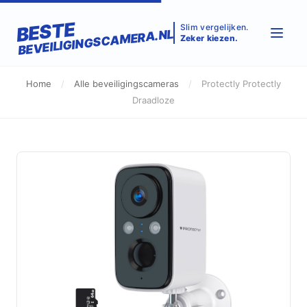
BESTE
Slim vergelijken.
BEVEILIGINGSCAMERA.NL
Zeker kiezen.
Home
/
Alle beveiligingscameras
/
Protectly Protectly
Draadloze