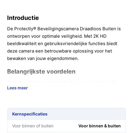
Introductie
De Protectly® Beveiligingscamera Draadloos Buiten is
ontworpen voor optimale veiligheid. Met 2K HD
beeldkwaliteit en gebruiksvriendelijke functies biedt
deze camera een betrouwbare oplossing voor het
bewaken van jouw eigendommen.
Belangrijkste voordelen
Deze beveiligingscamera biedt tal van voordelen die
Lees meer
jouw gemoedsrust vergroten. Hier zijn enkele
belangrijke punten:
Haarscherpe beeldkwaliteit:
Dankzij de 2K 3MP
Kernspecificaties
resolutie mis je geen enkel detail, waardoor je de
situatie altijd helder in beeld hebt.
Voor binnen of buiten
Voor binnen & buiten
Gebruiksvriendelijk:
Met de bijbehorende