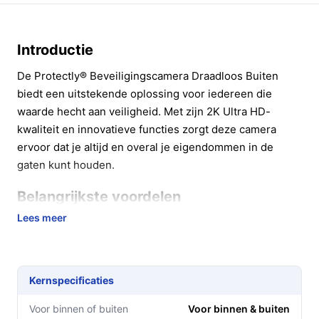
Introductie
De Protectly® Beveiligingscamera Draadloos Buiten
biedt een uitstekende oplossing voor iedereen die
waarde hecht aan veiligheid. Met zijn 2K Ultra HD-
kwaliteit en innovatieve functies zorgt deze camera
ervoor dat je altijd en overal je eigendommen in de
gaten kunt houden.
Belangrijkste voordelen
Lees meer
Deze beveiligingscamera biedt tal van voordelen die
bijdragen aan jouw gemoedsrust.
Haarscherpe beeldkwaliteit: Geniet van beelden in
Kernspecificaties
2K Ultra HD, waardoor je elk detail duidelijk kunt
zien, zowel overdag als 's nachts.
Voor binnen of buiten
Voor binnen & buiten