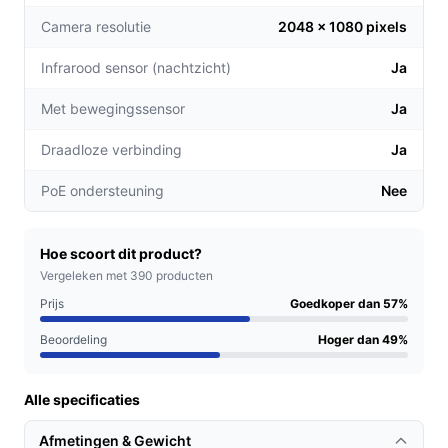
Volledig draadloos: Dankzij de krachtige
Camera resolutie
2048 x 1080 pixels
oplaadbare batterij is de camera eenvoudig te
installeren op elke locatie, zonder gedoe met
Infrarood sensor (nachtzicht)
Ja
kabels.
Gemakkelijke bediening: Met de bijbehorende app
Met bewegingssensor
Ja
kun je de camera eenvoudig bedienen en live
Draadloze verbinding
Ja
beelden bekijken, waar je ook bent.
PoE ondersteuning
Nee
Voor welke doelgroep?
Deze buitencamera is ideaal voor particulieren die hun
huis, tuin of bedrijfsterrein willen beveiligen. Of je nu
Hoe scoort dit product?
een druk gezin hebt of een klein bedrijf runt, de
Vergeleken met 390 producten
Protectly camera biedt de flexibiliteit en
Prijs
Goedkoper dan 57%
betrouwbaarheid die je zoekt.
Beoordeling
Hoger dan 49%
Praktische voordelen t.o.v. alternatieven
Alle specificaties
Wat maakt de Protectly beveiligingscamera uniek in
vergelijking met andere modellen op de markt?
Afmetingen & Gewicht