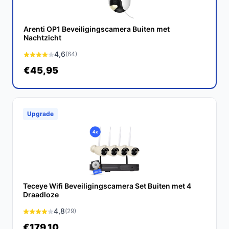
uitstekende beeldkwaliteit, nachtzicht en een handige
app is deze camera een waardevolle investering in jouw
Arenti OP1 Beveiligingscamera Buiten met
veiligheid.
Nachtzicht
4,6
(64)
Ontdek alle specificaties en vergelijk prijzen op
€45,95
bestebeveiligingscamera.nl. Kies bewust wat perfect
past bij jouw behoeften!
Upgrade
Teceye Wifi Beveiligingscamera Set Buiten met 4
Draadloze
4,8
(29)
€179,10