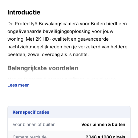
Introductie
De Protectly® Bewakingscamera voor Buiten biedt een
ongeëvenaarde beveiligingsoplossing voor jouw
woning. Met 2K HD-kwaliteit en geavanceerde
nachtzichtmogelijkheden ben je verzekerd van heldere
beelden, zowel overdag als 's nachts.
Belangrijkste voordelen
Met de Protectly® camera profiteer je van diverse
Lees meer
praktische voordelen die je gemoedsrust vergroten.
Haarscherpe beeldkwaliteit:
Dankzij de 2K Super
HD-resolutie van 3MP zijn zelfs de kleinste details
Kernspecificaties
zichtbaar, zodat je altijd weet wat er rondom je huis
gebeurt.
Voor binnen of buiten
Voor binnen & buiten
Betrouwbaar nachtzicht:
Drie krachtige LED-
Camera resolutie
2048 x 1080 pixels
lampen zorgen ervoor dat je ook in volledige