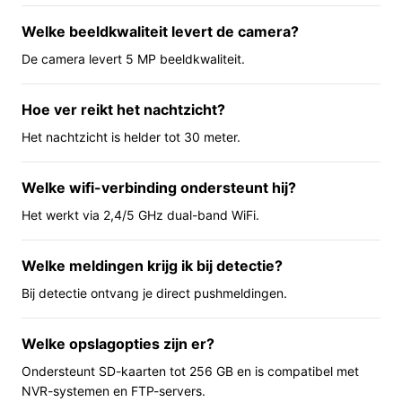
Wi‑Fi. De 5 MP resolutie geeft scherpere beelden dan
basis‑HD camera's en de nachtfunctie ondersteunt zicht
Welke beeldkwaliteit levert de camera?
tot genoemde afstand. De camera maakt onderscheid
De camera levert 5 MP beeldkwaliteit.
tussen personen, voertuigen en dieren voor meldingen.
Omdat er geen ingebouwde microfoon of speaker
Hoe ver reikt het nachtzicht?
zichtbaar is, kun je geen twee‑wegs gesprekken voeren
Het nachtzicht is helder tot 30 meter.
via de camera.
Belangrijkste voordelen
Welke wifi-verbinding ondersteunt hij?
Praktische pluspunten voor dagelijks gebruik.
Het werkt via 2,4/5 GHz dual-band WiFi.
Duidelijkere beelden: 5 MP-resolutie helpt bij
Welke meldingen krijg ik bij detectie?
betere herkenning van details dan lagere
Bij detectie ontvang je direct pushmeldingen.
resoluties.
Allround inzetbaar: geschikt voor binnen en buiten,
inclusief bijgeleverde bevestigingsmaterialen en
Welke opslagopties zijn er?
muurbeugel voor directe montage.
Ondersteunt SD-kaarten tot 256 GB en is compatibel met
Eenvoudige netwerkkeuze: ondersteuning voor
NVR-systemen en FTP-servers.