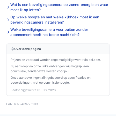
binnen-/buitencamera wil met 5 MP beeld, nachtzicht en
Wat is een beveiligingscamera op zonne-energie en waar
detectie van personen/voertuigen/dieren. Niet geschikt
moet ik op letten?
als je een batterijoplossing of ingebouwde audio nodig
Op welke hoogte en met welke kijkhoek moet ik een
hebt. Belangrijkste check: zorg dat netstroom en Wi‑Fi
beveiligingscamera installeren?
(2,4/5 GHz) op de montageplek beschikbaar zijn.
Welke beveiligingscamera voor buiten zonder
abonnement heeft het beste nachtzicht?
Bekijk varianten en actuele prijzen op
bestebeveiligingscamera.nl voordat je kiest.
Over deze pagina
Prijzen en voorraad worden regelmatig bijgewerkt via bol.com.
Bij aankoop via onze links ontvangen wij mogelijk een
commissie, zonder extra kosten voor jou.
Onze aanbevelingen zijn gebaseerd op specificaties en
beoordelingen, niet op commissiehoogte.
Laatst bijgewerkt: 09-08-2026
EAN: 6972489775103