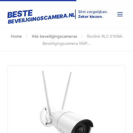
BESTE
Slim vergelijken.
BEVEILIGINGSCAMERA.NL
Zeker kiezen.
Home
/
Alle beveiligingscameras
/
Reolink RLC 510WA
Beveiligingscamera 5MP...