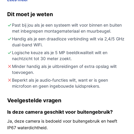
Kopen als:
je een vaste buiten-/binnenoplossing
zoekt met 5 MP beeld, nachtzicht en
Dit moet je weten
ondersteuning voor 2,4/5 GHz Wi‑Fi en je een
stopcontact in de buurt hebt.
Past bij jou als je een systeem wilt voor binnen en buiten
met inbegrepen montagemateriaal en muurbeugel.
Niet kopen als:
je een batterijgevoede of volledig
draadloze oplossing zonder netstroomkabel nodig
Handig als je een draadloze verbinding wilt via 2,4/5 GHz
dual-band WiFi.
hebt, of als je audio-opname/twee‑wegs
Logische keuze als je 5 MP beeldkwaliteit wilt en
communicatie vereist (geen zichtbare microfoon of
nachtzicht tot 30 meter zoekt.
speakers).
Minder handig als je uitbreidingen of extra opslag wilt
Belangrijkste check:
controleer dat voeding via
toevoegen.
netstroom mogelijk is op de plaats waar je de
Beperkt als je audio-functies wilt, want er is geen
camera wilt hangen en dat je Wi‑Fi-netwerk 2,4 of
microfoon en geen ingebouwde luidsprekers.
5 GHz biedt.
Veelgestelde vragen
Wat je in de praktijk merkt
Is deze camera geschikt voor buitengebruik?
In gebruik levert dit type camera een vaste, zichtbare
Ja, deze camera is bedoeld voor buitengebruik en heeft
bewakingsopstelling: je monteert de meegeleverde
IP67 waterdichtheid.
muurbeugel, sluit de voeding aan en verbindt met je