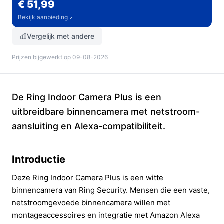
€ 51,99
Bekijk aanbieding
Vergelijk met andere
Prijzen bijgewerkt op 09-08-2026
De Ring Indoor Camera Plus is een
uitbreidbare binnencamera met netstroom-
aansluiting en Alexa-compatibiliteit.
Introductie
Deze Ring Indoor Camera Plus is een witte
binnencamera van Ring Security. Mensen die een vaste,
netstroomgevoede binnencamera willen met
montageaccessoires en integratie met Amazon Alexa