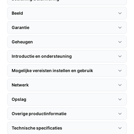
Waar let je op bij prestaties? Let op de opgegeven
beeldkwaliteit, zoomopties en lage-
Beeld
lichtmogelijkheden en vergelijk die met wat jij
nodig hebt om details te kunnen zien.
Garantie
Gebruik & tips
Geheugen
Praktische tips voor plaatsing, gebruik en onderhoud.
Introductie en ondersteuning
Hang of zet de camera op een plek met een nabij
stroompunt om kabels netjes weg te werken.
Mogelijke vereisten instellen en gebruik
Gebruik de meegeleverde muurbeugel voor vaste
montage en betere zichtlijnen naar ingangen of
Netwerk
belangrijke hoeken.
Opslag
Activeer privacyfuncties (fysieke lenskap,
microfoon uit) bij momenten dat je geen opname
Overige productinformatie
wilt.
Controleer in de app of meldingen en audio-opties
Technische specificaties
zijn ingesteld naar jouw voorkeur.