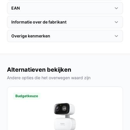
Plaats de camera zo dat tegenlicht en ramen het
EAN
zicht niet onnodig hinderen, ook al geeft de
fabrikant verbeterde zichtbaarheid bij lastige
Informatie over de fabrikant
lichtomstandigheden aan.
Reinig de lens af en toe voorzichtig met een
Overige kenmerken
zachte, droge doek om scherp beeld te behouden.
Zorg dat je wifi-dekking op de plek van montage
voldoende is voor betrouwbare verbinding.
Installatie & eerste gebruik
Alternatieven bekijken
Bevestig de camera met de meegeleverde beugel, steek
Andere opties die het overwegen waard zijn
de stekker in het stopcontact en volg de stappen in de
app om verbinding te maken. Stel privacyzones en
Budgetkeuze
microfoon/geluid in volgens je voorkeur.
Concrete checks voordat je begint:
Controleer of er een geschikt stroompunt is op de
gewenste montageplek (netstroom vereist).