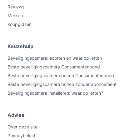
Reviews
Merken
Koopgidsen
Keuzehulp
Beveiligingscamera: soorten en waar op letten
Beste beveiligingscamera Consumentenbond
Beste beveiligingscamera buiten Consumentenbond
Beste beveiligingscamera buiten zonder abonnement
Beveiligingscamera installeren: waar op letten?
Advies
Over deze site
Privacybeleid