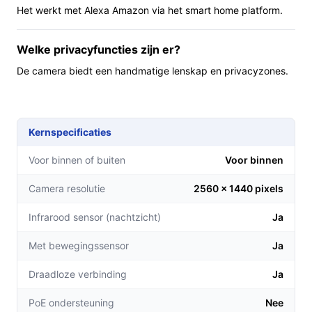
plaatsing op vaste plekken.
Het werkt met Alexa Amazon via het smart home platform.
Privacycontroles: fysieke lenskap en de
mogelijkheid om de microfoon uit te schakelen via
Welke privacyfuncties zijn er?
de app geven directe invloed op
De camera biedt een handmatige lenskap en privacyzones.
opnamevermogen.
Inclusief montagemateriaal en muurbeugel:
eenvoudiger monteren zonder extra aanschaf van
Kernspecificaties
bevestiging.
Voor wie is dit geschikt?
Voor binnen of buiten
Voor binnen
Geschikt voor huishoudens die een vaste binnencamera
Camera resolutie
2560 x 1440 pixels
willen met plug-in voeding, mensen die Alexa integratie
Infrarood sensor (nachtzicht)
Ja
gebruiken en wie waarde hecht aan een fysieke lenskap
en ingebouwde luidspreker/microfoon voor
Met bewegingssensor
Ja
communicatie of meldingen.
Draadloze verbinding
Ja
Voor wie is dit minder geschikt?
PoE ondersteuning
Nee
Als je een camera zonder zichtbare microfoon nodig