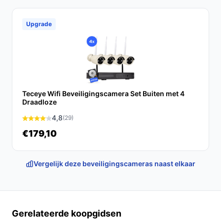
wandmontage.
Uitbreidbaar:
Ja — kan onderdeel worden van een
Upgrade
groter systeem of meerdere componenten.
Voedingstype:
Netstroom — vaste voeding via
stekker, geen batterij.
Zichtbare microfoon:
Ja — opname van geluid
mogelijk; microfoon is zichtbaar en kan in de app
uitgeschakeld worden.
Teceye Wifi Beveiligingscamera Set Buiten met 4
Draadloze
Geïntegreerde speakers:
Ja — ondersteunt geluid
naar de ruimte, bijvoorbeeld voor
4,8
(29)
tweerichtingsaudio.
€179,10
IP-Camera functies:
Geen extra functies —
controleer welke netwerkfuncties je nodig hebt
Vergelijk deze beveiligingscameras naast elkaar
voordat je koopt.
Smart Home Platform:
Alexa Amazon — integratie
met Alexa mogelijk.
Alarmsysteem protocol:
Wifi — verbinding via je
Gerelateerde koopgidsen
draadloze netwerk.