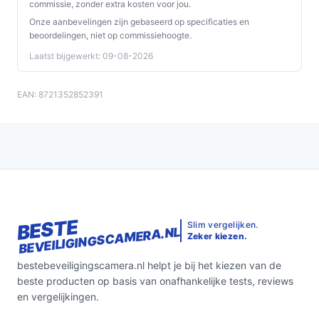
commissie, zonder extra kosten voor jou.
Onze aanbevelingen zijn gebaseerd op specificaties en
Veelgestelde vragen
beoordelingen, niet op commissiehoogte.
Laatst bijgewerkt: 09-08-2026
Is dit geschikt voor thuisgebruik / intensief gebruik /
dagelijks gebruik?
EAN: 8721352852391
Geschikt voor dagelijks gebruik als u behoefte heeft aan
beeld, meldingen en tweeweg-audio. Let op
batterijbeheer (5000mAh) en WiFi-dekking; voor
intensief, continu gebruik controleer of vaste voeding of
veelvuldige oplaadcycli passen bij uw wensen.
Waar moet ik op letten bij onderhoud?
BESTE
Controleer regelmatig de batterijstatus, maak lens en
Slim vergelijken.
BEVEILIGINGSCAMERA.NL
Zeker kiezen.
behuizing schoon van stof en vocht, en controleer
opslaginstellingen voor microSD of cloud. Bekijk de
bestebeveiligingscamera.nl helpt je bij het kiezen van de
handleiding voor specificaties over onderhoud en
beste producten op basis van onafhankelijke tests, reviews
reiniging.
en vergelijkingen.