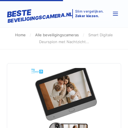
BESTE
Slim vergelijken.
BEVEILIGINGSCAMERA.NL
Zeker kiezen.
Home
/
Alle beveiligingscameras
/
Smart Digitale
Deurspion met Nachtzicht...