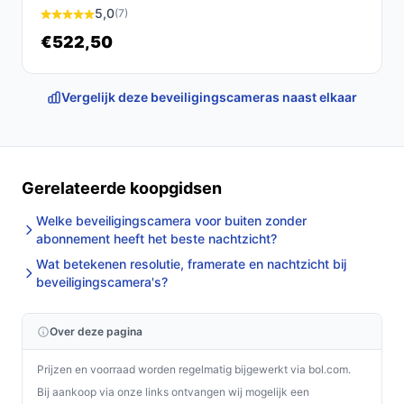
Concrete checks voor de handleiding/specs:
5,0
(7)
Controleer of het kijkgat in uw deur tussen 15 en
€522,50
35 mm diameter valt.
Controleer of uw deurdikte binnen 35–150 mm valt
Vergelijk deze beveiligingscameras naast elkaar
of vermeld staat in de productinfo.
Specificaties in mensentaal
3MP-camera:
voldoende resolutie voor
Gerelateerde koopgidsen
herkenning van bezoekers op het scherm;
Welke beveiligingscamera voor buiten zonder
controleer hoeken en scherpte in de
abonnement heeft het beste nachtzicht?
productgegevens als die belangrijk zijn.
Wat betekenen resolutie, framerate en nachtzicht bij
5000mAh batterij:
geeft flexibiliteit bij plaatsing
beveiligingscamera's?
zonder vaste voeding; controleer oplaadmethode
en of continue voeding via 2-draads mogelijk is.
Over deze pagina
IP65:
stof- en spatwaterbestendig, geschikt voor
buitentoepassing volgens die specificatie; typische
Prijzen en voorraad worden regelmatig bijgewerkt via bol.com.
weersomstandigheden zijn gedekt, maar check
Bij aankoop via onze links ontvangen wij mogelijk een
plaatsing en afdichting.