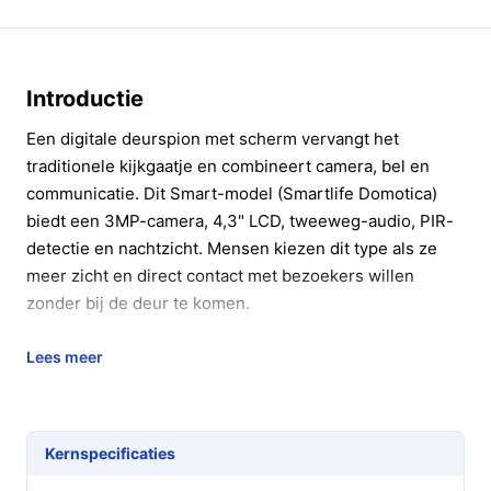
Introductie
Een digitale deurspion met scherm vervangt het
traditionele kijkgaatje en combineert camera, bel en
communicatie. Dit Smart-model (Smartlife Domotica)
biedt een 3MP-camera, 4,3" LCD, tweeweg-audio, PIR-
detectie en nachtzicht. Mensen kiezen dit type als ze
meer zicht en direct contact met bezoekers willen
zonder bij de deur te komen.
In 20 seconden beslissen
Lees meer
Kopen als:
u een compacte deurspion wilt met
beeld (3MP), tweewegspraak en ingebouwde
batterij (5000mAh) voor huis of kantoor.
Kernspecificaties
Niet kopen als:
u strikt een vaste bedrade