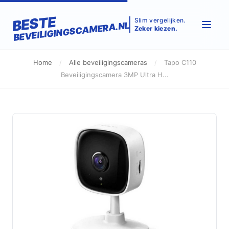
BESTE
Slim vergelijken.
BEVEILIGINGSCAMERA.NL
Zeker kiezen.
Home
/
Alle beveiligingscameras
/
Tapo C110
Beveiligingscamera 3MP Ultra H...