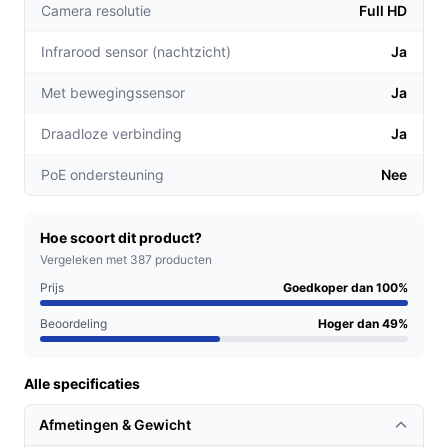
Camera resolutie
Full HD
smartphone zodra er beweging wordt
gedetecteerd, zodat je direct kunt reageren op
Infrarood sensor (nachtzicht)
Ja
ongewenste bezoekers.
Tweeweg audio:
Communiceer eenvoudig met
Met bewegingssensor
Ja
bezoekers of huisdieren via de ingebouwde
Draadloze verbinding
Ja
microfoon en luidspreker, wat de interactie
vergemakkelijkt.
PoE ondersteuning
Nee
Voor welke doelgroep?
Deze beveiligingscamera is perfect voor huiseigenaren
Hoe scoort dit product?
die hun eigendommen willen beschermen, maar ook
Vergeleken met 387 producten
voor huurders die extra veiligheid willen. Denk aan
Prijs
Goedkoper dan 100%
gezinnen die hun kinderen in de gaten willen houden of
Beoordeling
Hoger dan 49%
huisdiereigenaren die hun huisdieren in de gaten willen
houden tijdens hun afwezigheid.
Alle specificaties
Praktische voordelen t.o.v. alternatieven
Afmetingen & Gewicht
Wat maakt de Tapo C110 anders dan andere