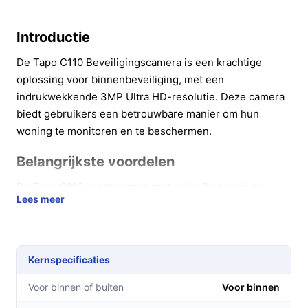
Introductie
De Tapo C110 Beveiligingscamera is een krachtige
oplossing voor binnenbeveiliging, met een
indrukwekkende 3MP Ultra HD-resolutie. Deze camera
biedt gebruikers een betrouwbare manier om hun
woning te monitoren en te beschermen.
Belangrijkste voordelen
De Tapo C110 is ontworpen met gebruiksgemak en
Lees meer
veiligheid in gedachten, waardoor het een ideale keuze
is voor particuliere gebruikers.
Hoogwaardige beeldkwaliteit:
De camera legt
Kernspecificaties
beelden vast in Ultra HD, wat resulteert in scherpe
en duidelijke videobeelden, zelfs bij weinig licht.
Voor binnen of buiten
Voor binnen
Bewegingsdetectie:
Ontvang meldingen op je