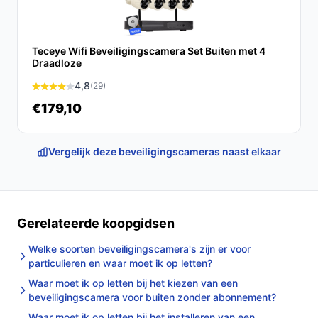
Conclusie
De Tapo C110 Beveiligingscamera is een uitstekende
Teceye Wifi Beveiligingscamera Set Buiten met 4
keuze voor iedereen die op zoek is naar een
Draadloze
betrouwbare en gebruiksvriendelijke oplossing voor
4,8
(29)
binnenbeveiliging. Met zijn hoge beeldkwaliteit,
€179,10
bewegingsdetectie en tweeweg audio, biedt het alles
wat je nodig hebt om je huis veilig te houden.
Vergelijk deze beveiligingscameras naast elkaar
Ontdek alle specificaties en vergelijk prijzen op
bestebeveiligingscamera.nl. Kies bewust wat perfect
past bij jouw behoeften!
Gerelateerde koopgidsen
Welke soorten beveiligingscamera's zijn er voor
particulieren en waar moet ik op letten?
Waar moet ik op letten bij het kiezen van een
beveiligingscamera voor buiten zonder abonnement?
Waar moet ik op letten bij het installeren van een