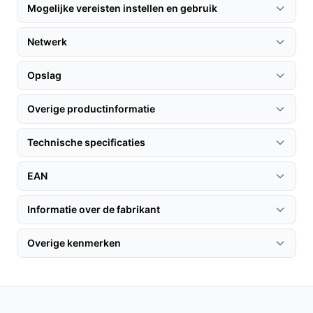
Mogelijke vereisten instellen en gebruik
Sluit de camera aan op een stopcontact en verbind deze
met je Wi-Fi-netwerk via de Tapo-app. 4. Stel de camera
Netwerk
in volgens jouw voorkeuren en start met het monitoren
van je huis.
Opslag
Specificaties in mensentaal
Overige productinformatie
4K 8MP resolutie
: Dit zorgt voor haarscherpe
beelden, waardoor je zelfs de kleinste details kunt
Technische specificaties
waarnemen.
EAN
PTZ-functionaliteit
: Hiermee kun je de camera
draaien en kantelen, zodat je een groter gebied
Informatie over de fabrikant
kunt dekken zonder meerdere camera's te
installeren.
Overige kenmerken
Veelgestelde vragen
Hoe lang gaat dit product mee?
De Tapo C260 is ontworpen voor langdurig gebruik, met