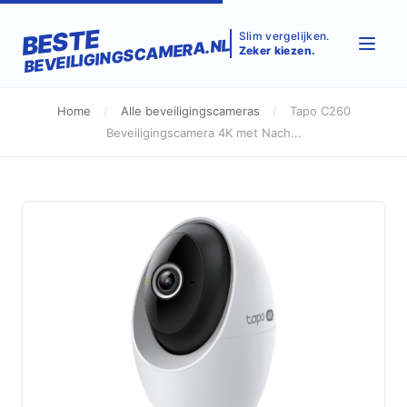
BESTE
Slim vergelijken.
BEVEILIGINGSCAMERA.NL
Zeker kiezen.
Home
/
Alle beveiligingscameras
/
Tapo C260
Beveiligingscamera 4K met Nach...