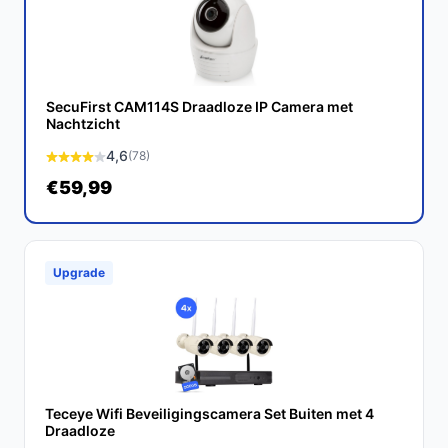
van hoge beeldkwaliteit en slimme technologie. Het
biedt een uitstekende prijs-kwaliteitverhouding voor
iedereen die serieus bezig is met thuisbeveiliging.
SecuFirst CAM114S Draadloze IP Camera met
Ontdek alle specificaties en vergelijk prijzen op
Nachtzicht
bestebeveiligingscamera.nl. Kies bewust wat perfect
4,6
(78)
past bij jouw behoeften!
€59,99
Upgrade
Teceye Wifi Beveiligingscamera Set Buiten met 4
Draadloze