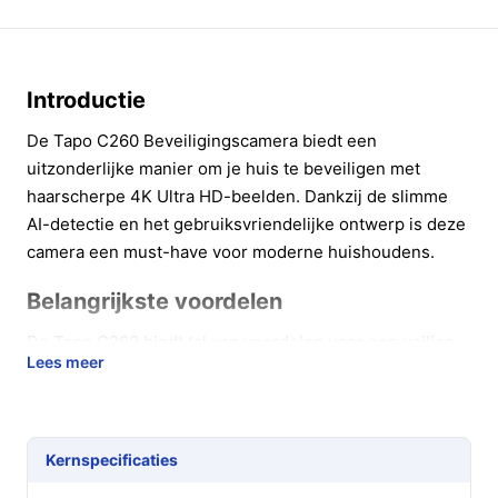
Introductie
De Tapo C260 Beveiligingscamera biedt een
uitzonderlijke manier om je huis te beveiligen met
haarscherpe 4K Ultra HD-beelden. Dankzij de slimme
AI-detectie en het gebruiksvriendelijke ontwerp is deze
camera een must-have voor moderne huishoudens.
Belangrijkste voordelen
De Tapo C260 biedt tal van voordelen voor een veilige
Lees meer
en comfortabele leefomgeving:
**Uitstekende beeldkwaliteit**: Met een resolutie
van 4K 8MP leg je elk detail vast, wat zorgt voor
Kernspecificaties
duidelijke beelden bij zowel dag- als nachtzicht.