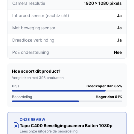
Camera resolutie
1920 x 1080 pixels
duidelijke beelden krijgt, waardoor je geen
belangrijke momenten mist.
Infrarood sensor (nachtzicht)
Ja
Slimme meldingen:
De AI-technologie detecteert
bewegingen en stuurt je direct meldingen, zodat je
Met bewegingssensor
Ja
altijd op de hoogte bent van wat er rondom jouw
Draadloze verbinding
Ja
woning gebeurt.
PoE ondersteuning
Nee
Voor welke doelgroep?
Deze beveiligingscamera is ideaal voor huiseigenaren,
huurders en kleine bedrijven die hun eigendommen
Hoe scoort dit product?
willen beschermen. Of je nu een drukke straat in de
Vergeleken met 393 producten
gaten wilt houden of de achtertuin wilt beveiligen, de
Prijs
Goedkoper dan 85%
Tapo C400 is de perfecte oplossing.
Beoordeling
Hoger dan 61%
Praktische voordelen t.o.v. alternatieven
De Tapo C400 onderscheidt zich op verschillende
ONZE REVIEW
manieren van andere beveiligingscamera's:
Tapo C400 Beveiligingscamera Buiten 1080p
Lees onze uitgebreide beoordeling