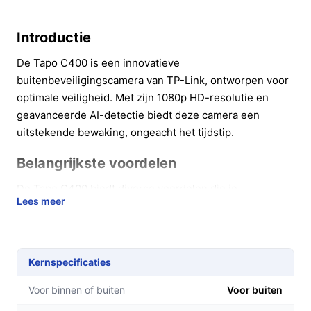
Introductie
De Tapo C400 is een innovatieve
buitenbeveiligingscamera van TP-Link, ontworpen voor
optimale veiligheid. Met zijn 1080p HD-resolutie en
geavanceerde AI-detectie biedt deze camera een
uitstekende bewaking, ongeacht het tijdstip.
Belangrijkste voordelen
De Tapo C400 biedt diverse voordelen die je
Lees meer
beveiligingservaring verbeteren:
Haarscherpe beeldkwaliteit:
Dankzij de Full HD-
resolutie zie je elk detail, zowel overdag als in het
Kernspecificaties
donker.
Kleurennachtzicht:
De unieke nachtzichtfunctie
Voor binnen of buiten
Voor buiten
met kleur zorgt ervoor dat je ook 's nachts