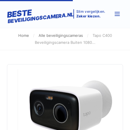
BESTE
Slim vergelijken.
BEVEILIGINGSCAMERA.NL
Zeker kiezen.
Home
/
Alle beveiligingscameras
/
Tapo C400
Beveiligingscamera Buiten 1080...