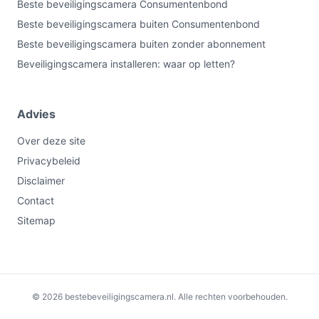
Beste beveiligingscamera Consumentenbond
met 2K-beeld en kleurennachtzicht. Niet ideaal als jouw
Beste beveiligingscamera buiten Consumentenbond
montageplek weinig zon ontvangt; controleer dus
Beste beveiligingscamera buiten zonder abonnement
zoninstraling en de MicroSD-capaciteit. Belangrijkste
Beveiligingscamera installeren: waar op letten?
check: bevestig dat locatie en opslagopties passen bij
jouw gebruik.
Advies
Bekijk varianten en actuele prijzen op
bestebeveiligingscamera.nl voordat je kiest.
Over deze site
Privacybeleid
Disclaimer
Contact
Sitemap
€89,00
Bekijk op bol.com
Bekijk op Coolblue
© 2026 bestebeveiligingscamera.nl. Alle rechten voorbehouden.
-€10,99