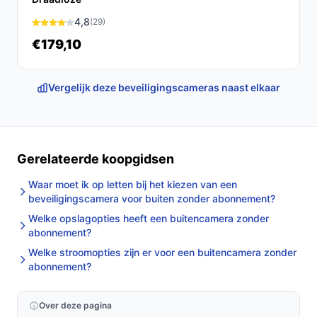
netwerkconfiguratie en eerste instellingen. Controleer
4,8
(29)
na installatie beeldhoek en nachtinstellingen.
€179,10
Concrete checks voor de handleiding/specs:
Vergelijk deze beveiligingscameras naast elkaar
Controleer in de specificaties of jouw MicroSD-
kaart voldoet aan de maximale capaciteit (tot
512GB).
Controleer in de handleiding en
Gerelateerde koopgidsen
installatierichtlijnen hoeveel zonlicht (en welke
positionering) de fabrikant aanbeveelt voor
Waar moet ik op letten bij het kiezen van een
betrouwbare werking van het zonnepaneel.
beveiligingscamera voor buiten zonder abonnement?
Welke opslagopties heeft een buitencamera zonder
Specificaties in mensentaal
abonnement?
2K QHD / 4MP (2560x1440):
levert meer details
Welke stroomopties zijn er voor een buitencamera zonder
abonnement?
dan standaard HD, handig bij identificatie; kijk of dit
voldoende is voor jouw afstand en behoeften.
Voeding: zonne-energie (meegeleverd
Over deze pagina