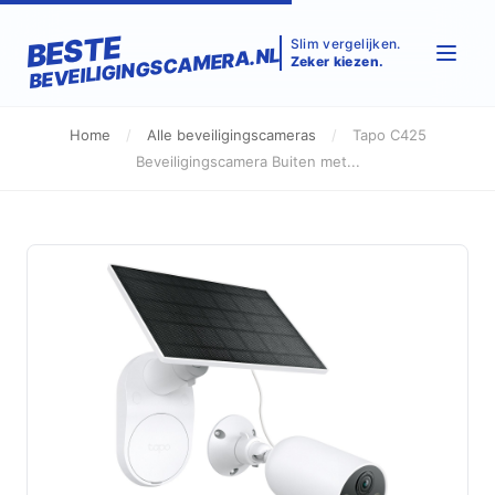
BESTE
Slim vergelijken.
BEVEILIGINGSCAMERA.NL
Zeker kiezen.
Home
/
Alle beveiligingscameras
/
Tapo C425
Beveiligingscamera Buiten met...