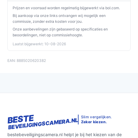
zonnepaneel):
geen vaste netadapter nodig;
Prijzen en voorraad worden regelmatig bijgewerkt via bol.com.
fabrikant geeft een richtwaarde voor benodigde
Bij aankoop via onze links ontvangen wij mogelijk een
zonlichtduur, maar actualiteit hangt van locatie en
commissie, zonder extra kosten voor jou.
weersomstandigheden af.
Onze aanbevelingen zijn gebaseerd op specificaties en
Lokale opslag: MicroSD tot 512GB (niet
beoordelingen, niet op commissiehoogte.
meegeleverd):
je kunt lokaal opnemen zonder
Laatst bijgewerkt: 10-08-2026
abonnement, maar koop een kaart met de juiste
capaciteit en controleer compatibiliteit.
EAN: 8885020620382
Veelgestelde vragen
Is dit geschikt voor thuisgebruik / intensief gebruik /
dagelijks gebruik?
Geschiktheid hangt af van locatie en gebruik: voor
normaal dagelijks buitengebruik is de camera
ontworpen; voor intensief gebruik is relevant dat je
BESTE
Slim vergelijken.
BEVEILIGINGSCAMERA.NL
opslagoptie (MicroSD tot 512GB of betaald
Zeker kiezen.
cloudabonnement) en plaatsing van het zonnepaneel
bestebeveiligingscamera.nl helpt je bij het kiezen van de
aansluiten bij je behoeften.