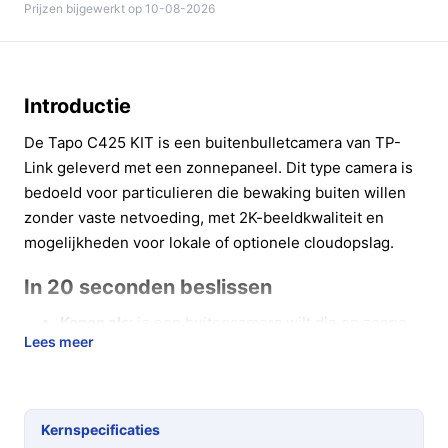
Prijzen bijgewerkt op 10-08-2026
Introductie
De Tapo C425 KIT is een buitenbulletcamera van TP-
Link geleverd met een zonnepaneel. Dit type camera is
bedoeld voor particulieren die bewaking buiten willen
zonder vaste netvoeding, met 2K-beeldkwaliteit en
mogelijkheden voor lokale of optionele cloudopslag.
In 20 seconden beslissen
Kopen als:
je een buitencamera wilt die op zonne-
Lees meer
energie werkt, 2K (4MP) beeld biedt en
kleurennachtzicht heeft.
Niet kopen als:
je uitsluitend wilt vertrouwen op
continu netstroom of als je geen geschikte plek
Kernspecificaties
hebt voor het zonnepaneel met voldoende