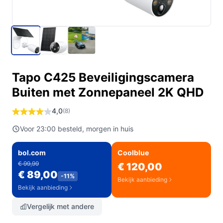
Tapo C425 Beveiligingscamera
Buiten met Zonnepaneel 2K QHD
4,0
(8)
Voor 23:00 besteld, morgen in huis
bol.com
Coolblue
€ 99,99
€ 120,00
€ 89,00
-11%
Bekijk aanbieding
Bekijk aanbieding
Vergelijk met andere