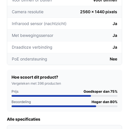
details.
Camera resolutie
2560 x 1440 pixels
Flexibiliteit in camerahoek: Met de pan-tilt functie
kunt u de camera eenvoudig draaien en kantelen
Infrarood sensor (nachtzicht)
Ja
om een groter gebied te bestrijken, waardoor u
geen belangrijke momenten mist.
Met bewegingssensor
Ja
Gemakkelijke installatie: De meegeleverde
Draadloze verbinding
Ja
montagematerialen maken het eenvoudig om de
camera snel op te hangen en in gebruik te nemen.
PoE ondersteuning
Nee
Voor welke doelgroep?
Deze beveiligingscamera is perfect voor huishoudens
Hoe scoort dit product?
die op zoek zijn naar een betrouwbare en
Vergeleken met 396 producten
gebruiksvriendelijke oplossing voor hun beveiliging.
Prijs
Goedkoper dan 75%
Denk aan gezinnen die kinderen hebben,
Beoordeling
Hoger dan 80%
huisdiereigenaren die hun huis willen bewaken, en
ouderen die extra toezicht willen hebben in hun woning.
Alle specificaties
Praktische voordelen t.o.v. alternatieven