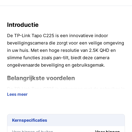
Introductie
De TP-Link Tapo C225 is een innovatieve indoor
beveiligingscamera die zorgt voor een veilige omgeving
in uw huis. Met een hoge resolutie van 2.5K QHD en
slimme functies zoals pan-tilt, biedt deze camera
ongeëvenaarde beveiliging en gebruiksgemak.
Belangrijkste voordelen
De TP-Link Tapo C225 is ontworpen met de gebruiker in
Lees meer
gedachten en biedt verschillende voordelen die
bijdragen aan uw gemoedsrust:
Uitstekende beeldkwaliteit: Geniet van
Kernspecificaties
haarscherpe beelden met een resolutie van 2.5K
QHD, ideaal voor het herkennen van gezichten en
Voor binnen of buiten
Voor binnen