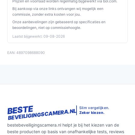
Prijzen en voorraad worden regelmatig bijgewerkt via bol.com.
Bij aankoop via onze links ontvangen wij mogelijk een
commissie, zonder extra kosten voor jou.
Onze aanbevelingen zijn gebaseerd op specificaties en
beoordelingen, niet op commissiehoogte.
Laatst bijgewerkt: 09-08-2026
EAN: 4897098688090
BESTE
Slim vergelijken.
BEVEILIGINGSCAMERA.NL
Zeker kiezen.
bestebeveiligingscamera.nl helpt je bij het kiezen van de
beste producten op basis van onafhankelijke tests, reviews