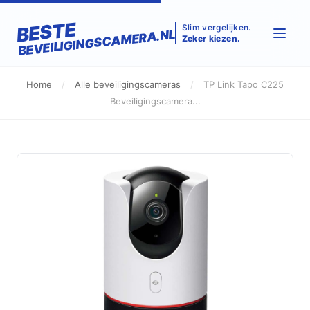
BESTE
Slim vergelijken.
BEVEILIGINGSCAMERA.NL
Zeker kiezen.
Home
/
Alle beveiligingscameras
/
TP Link Tapo C225
Beveiligingscamera...