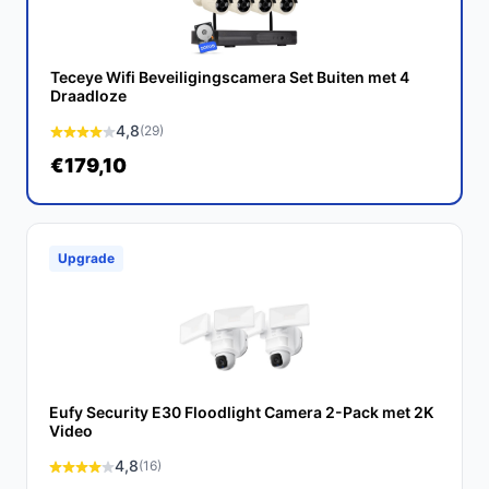
veelzijdige beveiligingsoplossing. Met zijn hoge
resolutie, lange batterijduur en gebruiksvriendelijke
functies, kunt u met een gerust hart uw huis beveiligen.
Teceye Wifi Beveiligingscamera Set Buiten met 4
Draadloze
Ontdek alle specificaties en vergelijk prijzen op
4,8
(29)
bestebeveiligingscamera.nl. Kies bewust wat perfect
€179,10
past bij jouw behoeften!
Upgrade
Eufy Security E30 Floodlight Camera 2-Pack met 2K
Video
4,8
(16)