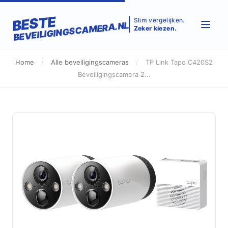
BESTE
Slim vergelijken.
BEVEILIGINGSCAMERA.NL
Zeker kiezen.
Home
/
Alle beveiligingscameras
/
TP Link Tapo C420S2
Beveiligingscamera 2...